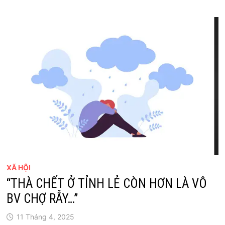
XÃ HỘI
“THÀ CHẾT Ở TỈNH LẺ CÒN HƠN LÀ VÔ
BV CHỢ RẪY…”
11 Tháng 4, 2025