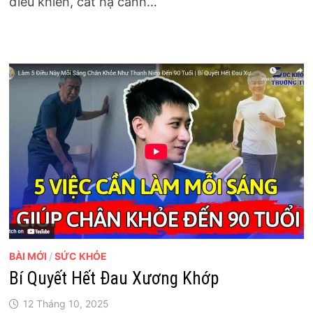
điều khiển, cất hạ cánh…
BÀI MỚI
/
SỨC KHỎE
Bí Quyết Hết Đau Xương Khớp
12 Tháng 10, 2025