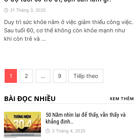
21 Tháng 3, 2025
Duy trì sức khỏe nằm ở việc giảm thiểu công việc.
Sau tuổi 60, cơ thể không còn khỏe mạnh như
khi còn trẻ và …
Phân
1
2
…
9
Tiếp theo
trang
bài
BÀI ĐỌC NHIỀU
XEM THÊM
viết
50 Năm nhìn lại để thấy, vẫn thấy và
khẳng định…
3 Tháng 4, 2025