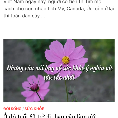
Việt Nam ngày nay, người có tiền thì tìm mọi
cách cho con nhập tịch Mỹ, Canada, Úc; còn ở lại
thì toàn dân cày …
ĐỜI SỐNG
/
SỨC KHỎE
Ở độ tuổi 60 trở đi, bạn cần làm gì?