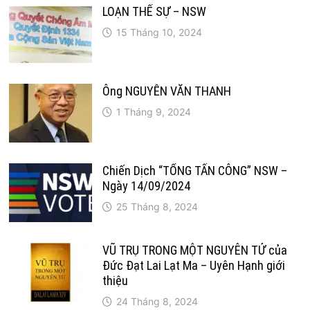
LOẠN THẾ SỰ – NSW
15 Tháng 10, 2024
Ông NGUYỄN VĂN THANH
1 Tháng 9, 2024
Chiến Dịch “TỔNG TẤN CÔNG” NSW –
Ngày 14/09/2024
25 Tháng 8, 2024
VŨ TRỤ TRONG MỘT NGUYÊN TỬ của
Đức Đạt Lai Lạt Ma – Uyên Hạnh giới
thiệu
24 Tháng 8, 2024