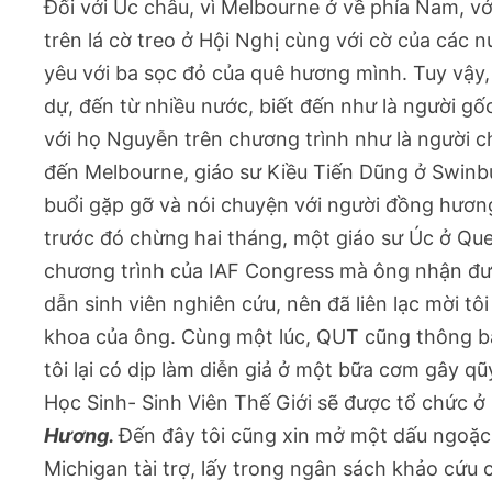
Đối với Úc châu, vì Melbourne ở về phía Nam, vớ
trên lá cờ treo ở Hội Nghị cùng với cờ của các 
yêu với ba sọc đỏ của quê hương mình. Tuy vậy
dự, đến từ nhiều nước, biết đến như là người gô
với họ Nguyễn trên chương trình như là người ch
đến Melbourne, giáo sư Kiều Tiến Dũng ở Swinb
buổi gặp gỡ và nói chuyện với người đồng hươn
trước đó chừng hai tháng, một giáo sư Úc ở
chương trình của IAF Congress mà ông nhận được,
dẫn sinh viên nghiên cứu, nên đã liên lạc mời tô
khoa của ông. Cùng một lúc, QUT cũng thông báo
tôi lại có dịp làm diễn giả ở một bữa cơm gây q
Học Sinh- Sinh Viên Thế Giới sẽ được tổ chức ơ
Hương.
Đến đây tôi cũng xin mở một dấu ngoặc 
Michigan tài trợ, lấy trong ngân sách khảo cứu c