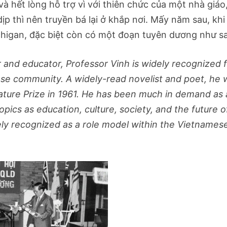
̀ hết lòng hỗ trợ vì với thiên chức của một nhà giáo
ịp thì nên truyền bá lại ở khắp nơi. Mấy năm sau, khi
chigan, đặc biệt còn có một đoạn tuyên dương như s
r and educator, Professor Vinh is widely recognized 
ese community. A widely-read novelist and poet, he 
ature Prize in 1961. He has been much in demand as 
ics as education, culture, society, and the future o
ly recognized as a role model within the Vietnames