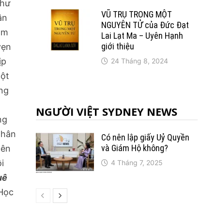
như
VŨ TRỤ TRONG MỘT
hân
NGUYÊN TỬ của Đức Đạt
ham
Lai Lạt Ma – Uyên Hạnh
giới thiệu
vẹn
̣p
24 Tháng 8, 2024
ột
ưng
n
NGƯỜI VIỆT SYDNEY NEWS
ng
 phân
Có nên lập giấy Uỷ Quyền
và Giám Hộ không?
nên
̣i
4 Tháng 7, 2025
uê
Học