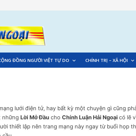
CỘNG ĐỒNG NGƯỜI VIỆT TỰ DO
CHÍNH TRỊ – XÃ HỘI
g lưới điện tử, hay bất kỳ một chuyện gì cũng pha
́t những
Lời Mở Đầu
cho
Chính Luận Hải Ngoại
có lẽ v
người thiết lập nên trang mạng này ngay từ buổi họp 
 cầu.