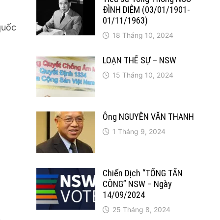
ĐÌNH DIỆM (03/01/1901-
01/11/1963)
quốc
18 Tháng 10, 2024
LOẠN THẾ SỰ – NSW
15 Tháng 10, 2024
h
Ông NGUYỄN VĂN THANH
1 Tháng 9, 2024
Chiến Dịch “TỔNG TẤN
CÔNG” NSW – Ngày
14/09/2024
25 Tháng 8, 2024