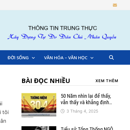
ĐỜI SỐNG
VĂN HÓA – VĂN HỌC
BÀI ĐỌC NHIỀU
XEM THÊM
50 Năm nhìn lại để thấy,
vẫn thấy và khẳng định…
̉i
3 Tháng 4, 2025
ì tôi
thân
Tiểu sử Tổng Thống NGÔ