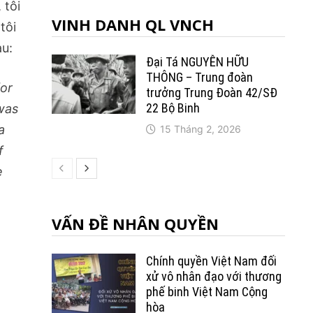
, tôi
VINH DANH QL VNCH
 tôi
au:
Đại Tá NGUYỄN HỮU
THÔNG – Trung đoàn
for
trưởng Trung Ðoàn 42/SÐ
22 Bộ Binh
was
a
15 Tháng 2, 2026
f
e
VẤN ĐỀ NHÂN QUYỀN
Chính quyền Việt Nam đối
xử vô nhân đạo với thương
phế binh Việt Nam Cộng
hòa