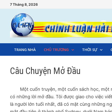
Skip
7 Tháng 8, 2026
to
content
TRANG NHÀ
CHỦ TRƯƠNG
THỜI SỰ
Câu Chuyện Mở Đầu
Một cuốn truyện, một cuốn sách học, một mạn
có những lời mở đầu. Tôi được giao cho việc viê
là người lớn tuổi nhất, đã có mặt cùng những 
mật đầu tiên ở thành phố Sydney, dưới Nam bán