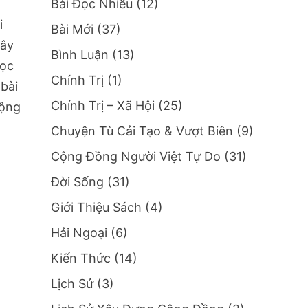
Bài Đọc Nhiều
(12)
i
Bài Mới
(37)
xây
Bình Luận
(13)
ọc
Chính Trị
(1)
 bài
Chính Trị – Xã Hội
(25)
cộng
Chuyện Tù Cải Tạo & Vượt Biên
(9)
Cộng Đồng Người Việt Tự Do
(31)
Đời Sống
(31)
Giới Thiệu Sách
(4)
Hải Ngoại
(6)
Kiến Thức
(14)
Lịch Sử
(3)