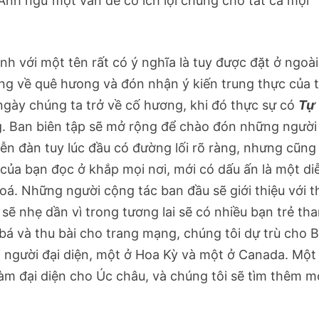
̉ Anh ngữ một vấn đề có ích lợi chung cho tất cả mọi
i một tên rất có ý nghĩa là tuy được đặt ở ngoài
 về quê hưong và đón nhận ý kiến trung thực của t
́ ngày chúng ta trở về cố hương, khi đó thực sự có
Tự
. Ban biên tập sẽ mở rộng để chào đón những người 
 Diễn đàn tuy lúc đầu có đường lối rõ ràng, nhưng cũng
của bạn đọc ở khắp mọi nơi, mới có dấu ấn là một di
hoá. Những người cộng tác ban đầu sẽ giới thiệu với 
ẽ nhẹ dần vì trong tương lai sẽ có nhiều bạn trẻ th
bá và thu bài cho trang mạng, chúng tôi dự trù cho B
 người đại diện, một ở Hoa Kỳ và một ở Canada. Một 
̀m đại diện cho Úc châu, và chúng tôi sẽ tìm thêm m