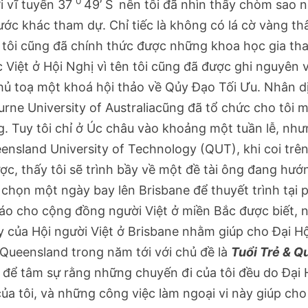
0
i vĩ tuyến 37
49’ S
nên tôi đã nhìn thấy chòm sao 
nước khác tham dự. Chỉ tiếc là không có lá cờ vàng t
, tôi cũng đã chính thức được những khoa học gia t
́c Việt ở Hội Nghị vì tên tôi cũng đã được ghi nguyên 
ủ toạ một khoá hội thảo về Qủy Đạo Tối Ưu. Nhân di
urne University of Australiacũng đã tổ chức cho tôi m
g. Tuy tôi chỉ ở Úc châu vào khoảng một tuần lễ, nh
 Queensland University of Technology (QUT), khi coi trê
 thấy tôi sẽ trình bầy về một đề tài ông đang hướ
i chọn một ngày bay lên Brisbane để thuyết trình tại
 cho cộng đồng người Việt ở miền Bắc được biết, 
ũy của Hội người Việt ở Brisbane nhằm giúp cho Đại Hô
̉ Queensland trong năm tới với chủ đề là
Tuổi Trẻ & Q
để tâm sự rằng những chuyến đi của tôi đều do Đại 
ủa tôi, và những công việc làm ngoại vi này giúp cho