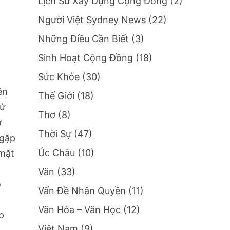
Lịch Sử Xây Dựng Cộng Đồng
(2)
Người Việt Sydney News
(22)
Những Điều Cần Biết
(3)
Sinh Hoạt Cộng Đồng
(18)
Sức Khỏe
(30)
ên
Thế Giới
(18)
ử
Thơ
(8)
̉
Thời Sự
(47)
 gặp
Úc Châu
(10)
mặt
h
Văn
(33)
́
Vấn Đề Nhân Quyền
(11)
Văn Hóa – Văn Học
(12)
́p
Việt Nam
(9)