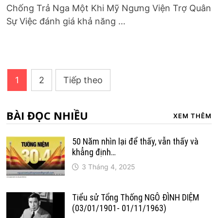
Chống Trả Nga Một Khi Mỹ Ngưng Viện Trợ Quân
Sự Việc đánh giá khả năng …
Phân
1
2
Tiếp theo
trang
bài
BÀI ĐỌC NHIỀU
XEM THÊM
viết
50 Năm nhìn lại để thấy, vẫn thấy và
khẳng định…
3 Tháng 4, 2025
Tiểu sử Tổng Thống NGÔ ĐÌNH DIỆM
(03/01/1901- 01/11/1963)