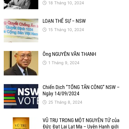
18 Tháng 10, 2024
LOẠN THẾ SỰ – NSW
15 Tháng 10, 2024
Ông NGUYỄN VĂN THANH
1 Tháng 9, 2024
Chiến Dịch “TỔNG TẤN CÔNG” NSW –
Ngày 14/09/2024
25 Tháng 8, 2024
VŨ TRỤ TRONG MỘT NGUYÊN TỬ của
Đức Đạt Lai Lạt Ma – Uyên Hạnh giới