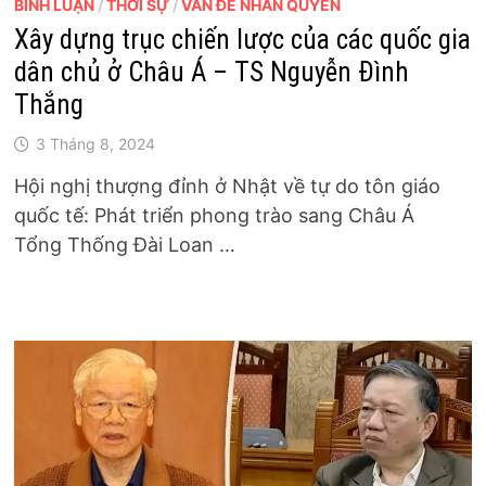
BÌNH LUẬN
/
THỜI SỰ
/
VẤN ĐỀ NHÂN QUYỀN
Xây dựng trục chiến lược của các quốc gia
dân chủ ở Châu Á – TS Nguyễn Đình
Thắng
3 Tháng 8, 2024
Hội nghị thượng đỉnh ở Nhật về tự do tôn giáo
quốc tế: Phát triển phong trào sang Châu Á
Tổng Thống Đài Loan …