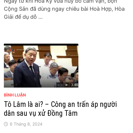
Ngay từ khi Hoa Kỳ vừa hủy bỏ cấm vận, bọn
Cộng Sản đã dùng ngay chiêu bài Hoà Hợp, Hòa
Giải để dụ dỗ …
BÌNH LUẬN
Tô Lâm là ai? – Công an trấn áp người
dân sau vụ xử Đồng Tâm
6 Tháng 8, 2024