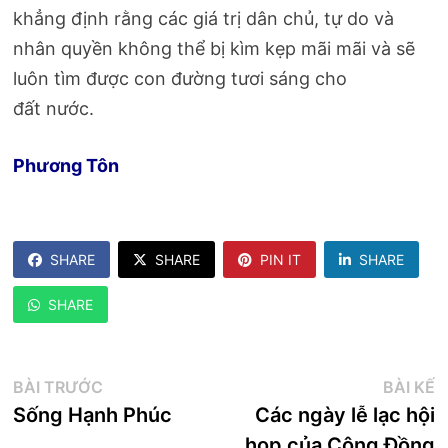
khẳng định rằng các giá trị dân chủ, tự do và
nhân quyền không thể bị kìm kẹp mãi mãi và sẽ
luôn tìm được con đường tươi sáng cho
đất nước.
Phương Tôn
SHARE
SHARE
PIN IT
SHARE
SHARE
Điều
Bài
B
BÀI TRƯỚC
BÀI KẾ
trước:
k
Sống Hạnh Phúc
Các ngày lễ lạc hội
hướng
họp của Cộng Đồng