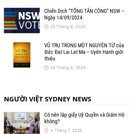
Chiến Dịch “TỔNG TẤN CÔNG” NSW –
Ngày 14/09/2024
25 Tháng 8, 2024
VŨ TRỤ TRONG MỘT NGUYÊN TỬ của
Đức Đạt Lai Lạt Ma – Uyên Hạnh giới
thiệu
24 Tháng 8, 2024
NGƯỜI VIỆT SYDNEY NEWS
Có nên lập giấy Uỷ Quyền và Giám Hộ
không?
4 Tháng 7, 2025