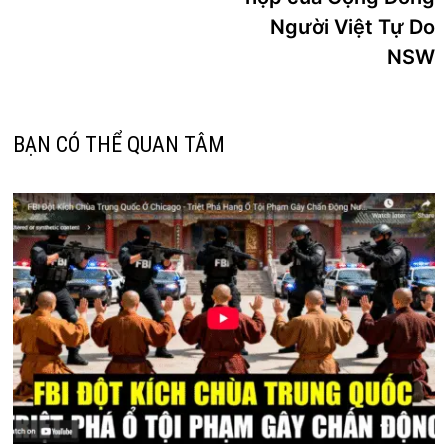
bài
Người Việt Tự Do
viết
NSW
BẠN CÓ THỂ QUAN TÂM