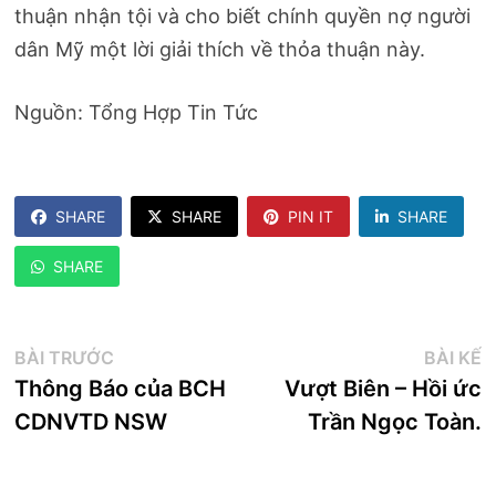
thuận nhận tội và cho biết chính quyền nợ người
dân Mỹ một lời giải thích về thỏa thuận này.
Nguồn: Tổng Hợp Tin Tức
SHARE
SHARE
PIN IT
SHARE
SHARE
Điều
Bài
B
BÀI TRƯỚC
BÀI KẾ
trước:
k
Thông Báo của BCH
Vượt Biên – Hồi ức
hướng
CDNVTD NSW
Trần Ngọc Toàn.
bài
viết