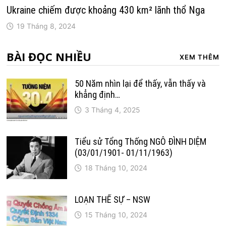
Ukraine chiếm được khoảng 430 km² lãnh thổ Nga
19 Tháng 8, 2024
BÀI ĐỌC NHIỀU
XEM THÊM
50 Năm nhìn lại để thấy, vẫn thấy và
khẳng định…
3 Tháng 4, 2025
Tiểu sử Tổng Thống NGÔ ĐÌNH DIỆM
(03/01/1901- 01/11/1963)
18 Tháng 10, 2024
LOẠN THẾ SỰ – NSW
15 Tháng 10, 2024