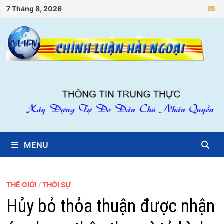
Skip
7 Tháng 8, 2026
to
content
MENU
THẾ GIỚI
/
THỜI SỰ
Hủy bỏ thỏa thuận được nhận