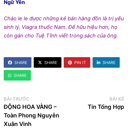
Ngữ Yên
Cháo le le được những kẻ bán hàng đồn là trị yếu
sinh lý, Viagra thuốc Nam. Để hữu hiệu hơn, họ
còn gán cho Tuệ Tĩnh viết trong sách của ông.
SHARE
SHARE
PIN IT
SHARE
SHARE
Điều
Bài
B
BÀI TRƯỚC
BÀI KẾ
trước:
k
ĐỘNG HOA VÀNG –
Tin Tổng Hợp
hướng
Toàn Phong Nguyễn
bài
Xuân Vinh