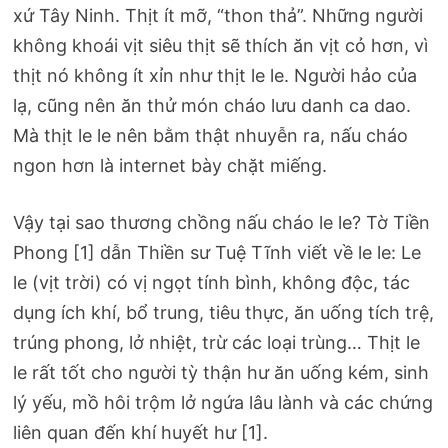
xứ Tây Ninh. Thịt ít mỡ, “thon thả”. Những người
không khoái vịt siêu thịt sẽ thích ăn vịt cỏ hơn, vì
thịt nó không ít xỉn như thịt le le. Người hảo của
lạ, cũng nên ăn thử món cháo lưu danh ca dao.
Mà thịt le le nên bằm thật nhuyễn ra, nấu cháo
ngon hơn là internet bày chặt miếng.
Vậy tại sao thương chồng nấu cháo le le? Tờ Tiền
Phong [1] dẫn Thiền sư Tuệ Tĩnh viết về le le: Le
le (vịt trời) có vị ngọt tính bình, không độc, tác
dụng ích khí, bổ trung, tiêu thực, ăn uống tích trệ,
trúng phong, lở nhiệt, trừ các loại trùng… Thịt le
le rất tốt cho người tỳ thận hư ăn uống kém, sinh
lý yếu, mồ hôi trộm lở ngứa lâu lành và các chứng
liên quan đến khí huyết hư [1].