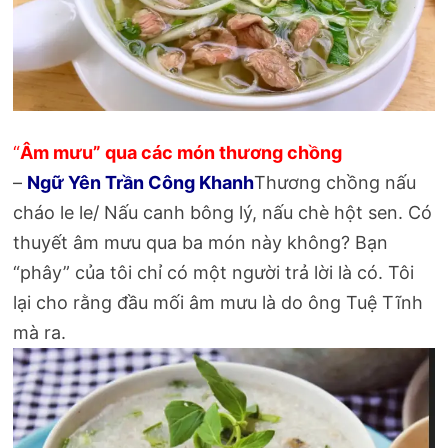
“
Â
m mưu” qua các món thương chồng
–
Ngữ Yên Trần Công Khanh
Thương chồng nấu
cháo le le/ Nấu canh bông lý, nấu chè hột sen. Có
thuyết âm mưu qua ba món này không? Bạn
“phây” của tôi chỉ có một người trả lời là có. Tôi
lại cho rằng đầu mối âm mưu là do ông Tuệ Tĩnh
mà ra.