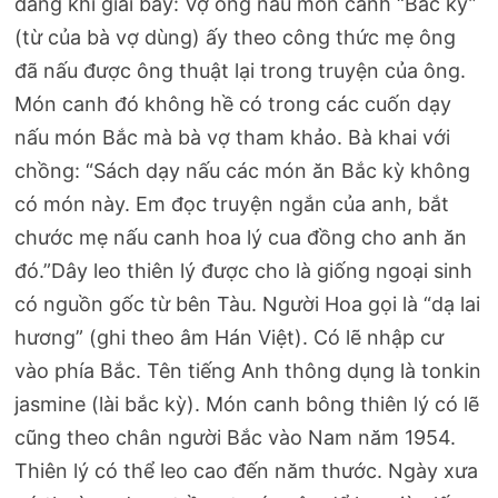
đáng khi giãi bày: Vợ ông nấu món canh “Bắc kỳ”
(từ của bà vợ dùng) ấy theo công thức mẹ ông
đã nấu được ông thuật lại trong truyện của ông.
Món canh đó không hề có trong các cuốn dạy
nấu món Bắc mà bà vợ tham khảo. Bà khai với
chồng: “Sách dạy nấu các món ăn Bắc kỳ không
có món này. Em đọc truyện ngắn của anh, bắt
chước mẹ nấu canh hoa lý cua đồng cho anh ăn
đó.”Dây leo thiên lý được cho là giống ngoại sinh
có nguồn gốc từ bên Tàu. Người Hoa gọi là “dạ lai
hương” (ghi theo âm Hán Việt). Có lẽ nhập cư
vào phía Bắc. Tên tiếng Anh thông dụng là tonkin
jasmine (lài bắc kỳ). Món canh bông thiên lý có lẽ
cũng theo chân người Bắc vào Nam năm 1954.
Thiên lý có thể leo cao đến năm thước. Ngày xưa