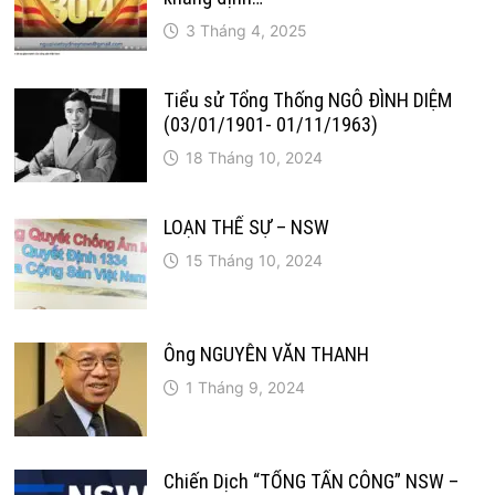
3 Tháng 4, 2025
Tiểu sử Tổng Thống NGÔ ĐÌNH DIỆM
(03/01/1901- 01/11/1963)
18 Tháng 10, 2024
LOẠN THẾ SỰ – NSW
15 Tháng 10, 2024
Ông NGUYỄN VĂN THANH
1 Tháng 9, 2024
Chiến Dịch “TỔNG TẤN CÔNG” NSW –