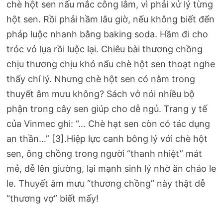
chè hột sen nấu mắc công lắm, vì phải xử lý từng
hột sen. Rồi phải hầm lâu giờ, nếu không biết đến
pháp luộc nhanh bằng baking soda. Hầm đi cho
tróc vỏ lụa rồi luộc lại. Chiêu bài thương chồng
chịu thương chịu khó nấu chè hột sen thoạt nghe
thấy chí lý. Nhưng chè hột sen có nằm trong
thuyết âm mưu không? Sách vở nói nhiều bộ
phận trong cây sen giúp cho dễ ngủ. Trang y tế
của Vinmec ghi: “… Chè hạt sen còn có tác dụng
an thần…” [3].Hiệp lực canh bông lý với chè hột
sen, ông chồng trong người “thanh nhiệt” mát
mẻ, dễ lên giường, lại mạnh sinh lý nhờ ăn cháo le
le. Thuyết âm mưu “thương chồng” này thật dễ
“thương vợ” biết mấy!