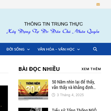
ĐỜI SỐNG
VĂN HÓA – VĂN HỌC
BÀI ĐỌC NHIỀU
XEM THÊM
50 Năm nhìn lại để thấy,
vẫn thấy và khẳng định…
3 Tháng 4, 2025
Tiểu sử Tổng Thống NGÔ