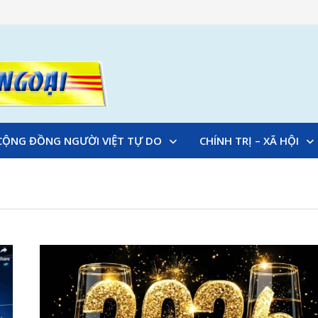
CỘNG ĐỒNG NGƯỜI VIỆT TỰ DO
CHÍNH TRỊ – XÃ HỘI