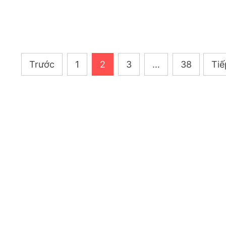
Phân
Trước
1
2
3
…
38
Tiế
trang
bài
viết