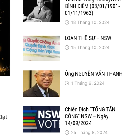
ĐÌNH DIỆM (03/01/1901-
01/11/1963)
18 Tháng 10, 2024
LOẠN THẾ SỰ – NSW
15 Tháng 10, 2024
Ông NGUYỄN VĂN THANH
1 Tháng 9, 2024
Chiến Dịch “TỔNG TẤN
CÔNG” NSW – Ngày
đạt
14/09/2024
25 Tháng 8, 2024