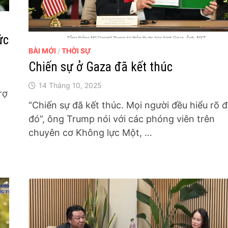
ức
BÀI MỚI
/
THỜI SỰ
Chiến sự ở Gaza đã kết thúc
14 Tháng 10, 2025
rợ
“Chiến sự đã kết thúc. Mọi người đều hiểu rõ đ
đó”, ông Trump nói với các phóng viên trên
chuyên cơ Không lực Một, …