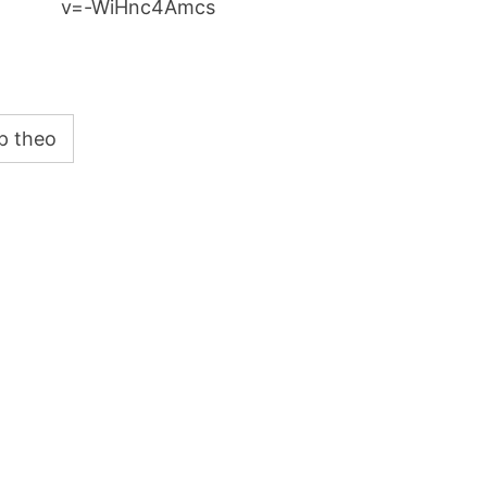
v=-WiHnc4Amcs
p theo