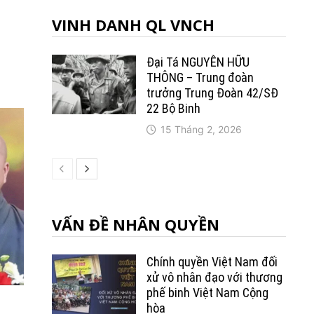
VINH DANH QL VNCH
Đại Tá NGUYỄN HỮU
THÔNG – Trung đoàn
trưởng Trung Ðoàn 42/SÐ
22 Bộ Binh
15 Tháng 2, 2026
VẤN ĐỀ NHÂN QUYỀN
Chính quyền Việt Nam đối
xử vô nhân đạo với thương
phế binh Việt Nam Cộng
hòa