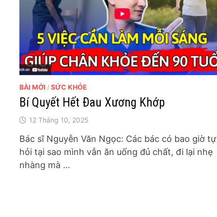
BÀI MỚI
/
SỨC KHỎE
Bí Quyết Hết Đau Xương Khớp
12 Tháng 10, 2025
Bác sĩ Nguyễn Văn Ngọc: Các bác có bao giờ tự
hỏi tại sao mình vẫn ăn uống đủ chất, đi lại nhẹ
nhàng mà …