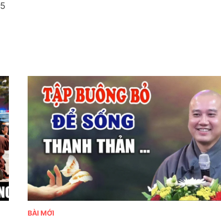
25
BÀI MỚI