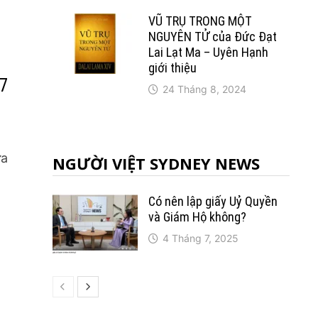
VŨ TRỤ TRONG MỘT
NGUYÊN TỬ của Đức Đạt
Lai Lạt Ma – Uyên Hạnh
giới thiệu
7
24 Tháng 8, 2024
ưa
NGƯỜI VIỆT SYDNEY NEWS
Có nên lập giấy Uỷ Quyền
và Giám Hộ không?
4 Tháng 7, 2025