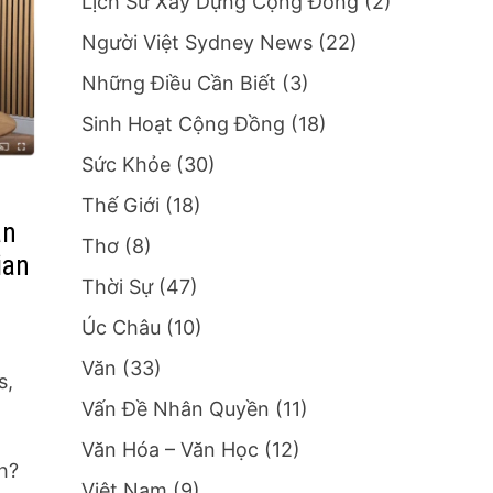
Lịch Sử Xây Dựng Cộng Đồng
(2)
Người Việt Sydney News
(22)
Những Điều Cần Biết
(3)
Sinh Hoạt Cộng Đồng
(18)
Sức Khỏe
(30)
Thế Giới
(18)
ân
Thơ
(8)
ian
Thời Sự
(47)
Úc Châu
(10)
Văn
(33)
s,
Vấn Đề Nhân Quyền
(11)
Văn Hóa – Văn Học
(12)
h?
Việt Nam
(9)