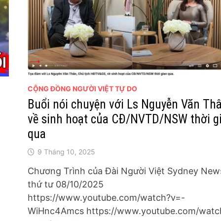
CỘNG ĐỒNG NGƯỜI VIỆT TỰ DO
Buổi nói chuyện với Ls Nguyễn Văn Th
về sinh hoạt của CĐ/NVTD/NSW thời g
qua
9 Tháng 10, 2025
Chương Trình của Đài Người Việt Sydney New
thứ tư 08/10/2025
https://www.youtube.com/watch?v=-
WiHnc4Amcs https://www.youtube.com/watc