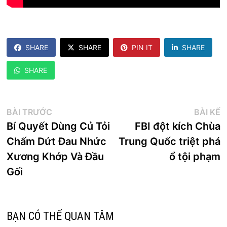
SHARE
SHARE
PIN IT
SHARE
SHARE
Điều
Bài
B
BÀI TRƯỚC
BÀI KẾ
trước:
k
Bí Quyết Dùng Củ Tỏi
FBI đột kích Chùa
hướng
Chấm Dứt Đau Nhức
Trung Quốc triệt phá
bài
Xương Khớp Và Đầu
ổ tội phạm
viết
Gối
BẠN CÓ THỂ QUAN TÂM