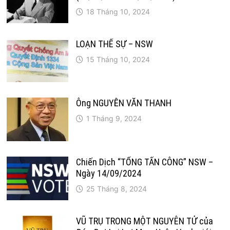
18 Tháng 10, 2024
LOẠN THẾ SỰ – NSW
15 Tháng 10, 2024
Ông NGUYỄN VĂN THANH
1 Tháng 9, 2024
Chiến Dịch “TỔNG TẤN CÔNG” NSW –
Ngày 14/09/2024
25 Tháng 8, 2024
VŨ TRỤ TRONG MỘT NGUYÊN TỬ của