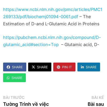
https://www.ncbi.nlm.nih.gov/pmc/articles/PMC1
269133/pdf/biochemj01094-0061.pdf
– The
Estimation of D-and L-Glutamic Acid in Proteins
https://pubchem.ncbi.nlm.nih.gov/compound/D-
glutamic_acid#section=Top
– Glutamic acid, D-
SHARE
SHARE
PIN IT
SHARE
SHARE
Điều
Bài
B
BÀI TRƯỚC
BÀI KẾ
trước:
k
Tường Trình về việc
Bài sau