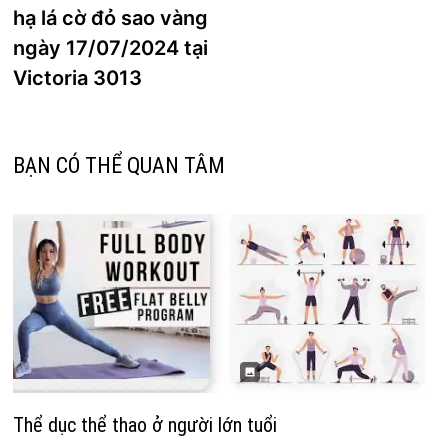
hướng
hạ lá cờ đỏ sao vàng
bài
ngày 17/07/2024 tại
viết
Victoria 3013
BẠN CÓ THỂ QUAN TÂM
Thể dục thể thao ở người lớn tuổi