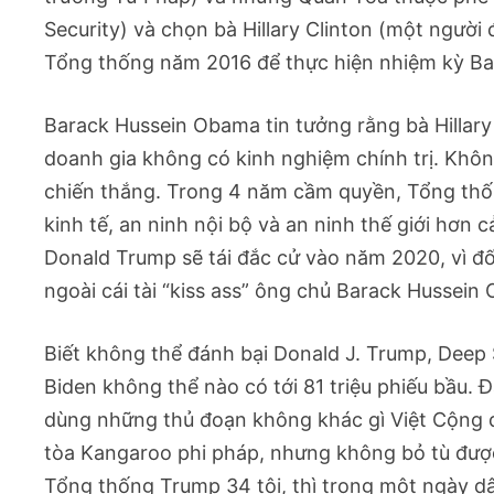
Security) và chọn bà Hillary Clinton (một ngườ
Tổng thống năm 2016 để thực hiện nhiệm kỳ Ba
Barack Hussein Obama tin tưởng rằng bà Hillar
doanh gia không có kinh nghiệm chính trị. Khôn
chiến thắng. Trong 4 năm cầm quyền, Tổng thốn
kinh tế, an ninh nội bộ và an ninh thế giới hơ
Donald Trump sẽ tái đắc cử vào năm 2020, vì đối
ngoài cái tài “kiss ass” ông chủ Barack Hussein
Biết không thể đánh bại Donald J. Trump, Deep St
Biden không thể nào có tới 81 triệu phiếu bầu. 
dùng những thủ đoạn không khác gì Việt Cộng 
tòa Kangaroo phi pháp, nhưng không bỏ tù đư
Tổng thống Trump 34 tội, thì trong một ngày 