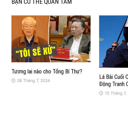
viết
BẠN CÓ THỂ QUAN TÂM
Tương lai nào cho Tổng Bí Thư?
Lá Bài Cuối 
28 Tháng 7, 2024
Động Tranh C
15 Tháng 7,