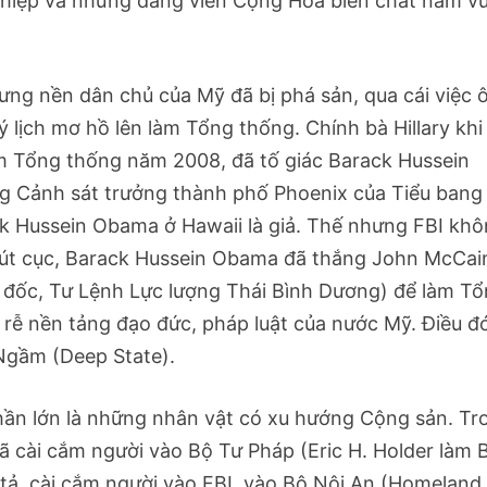
hiệp và những đảng viên Cộng Hòa biến chất nằm v
ưng nền dân chủ của Mỹ đã bị phá sản, qua cái việc 
 lịch mơ hồ lên làm Tổng thống. Chính bà Hillary khi
m Tổng thống năm 2008, đã tố giác Barack Hussein
ng Cảnh sát trưởng thành phố Phoenix của Tiểu bang
ack Hussein Obama ở Hawaii là giả. Thế nhưng FBI kh
. Rút cục, Barack Hussein Obama đã thắng John McCai
 đốc, Tư Lệnh Lực lượng Thái Bình Dương) để làm T
 rễ nền tảng đạo đức, pháp luật của nước Mỹ. Điều đ
Ngầm (Deep State).
ần lớn là những nhân vật có xu hướng Cộng sản. Tr
 cài cắm người vào Bộ Tư Pháp (Eric H. Holder làm 
ả, cài cắm người vào FBI, vào Bộ Nội An (Homeland