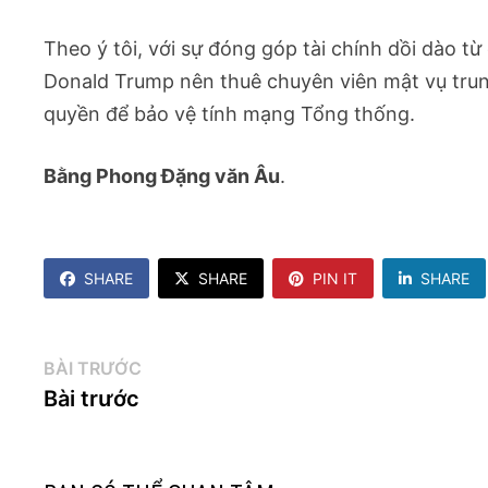
Theo ý tôi, với sự đóng góp tài chính dồi dào 
Donald Trump nên thuê chuyên viên mật vụ trun
quyền để bảo vệ tính mạng Tổng thống.
Bằng Phong Đặng văn Âu
.
SHARE
SHARE
PIN IT
SHARE
Điều
Bài
BÀI TRƯỚC
trước:
Bài trước
hướng
bài