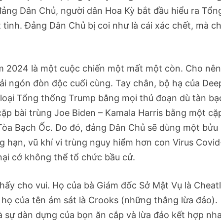
đảng Dân Chủ, người dân Hoa Kỳ bắt đầu hiểu ra Tổn
tình. Đảng Dân Chủ bị coi như là cái xác chết, mà c
ăm 2024 là một cuộc chiến một mất một còn. Cho nên
i ngón đòn độc cuối cùng. Tay chân, bộ hạ của Dee
ể loại Tổng thống Trump bằng mọi thủ đoạn dù tàn bạ
cặp bài trùng Joe Biden – Kamala Harris bằng một cặ
 Tòa Bạch Ốc. Do đó, đảng Dân Chủ sẽ dùng một bửu 
ng hạn, vũ khí vi trùng nguy hiểm hơn con Virus Covid
nại cớ không thể tổ chức bầu cử.
thấy cho vui. Họ của bà Giám đốc Sở Mật Vụ là Cheat
và họ của tên ám sát là Crooks (những thằng lừa đảo).
à sự dàn dựng của bọn ăn cắp và lừa đảo kết hợp nh