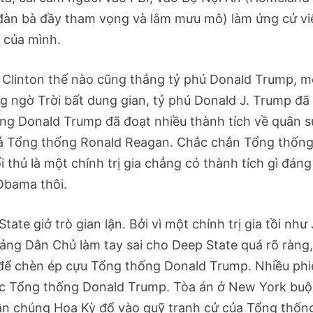
i đàn bà đầy tham vọng và lắm mưu mô) làm ứng cử vi
 của mình.
y Clinton thế nào cũng thắng tỷ phú Donald Trump, m
g ngờ Trời bất dung gian, tỷ phú Donald J. Trump đã
g Donald Trump đã đoạt nhiều thành tích về quân s
n cả Tổng thống Ronald Reagan. Chắc chắn Tổng thốn
 thủ là một chính trị gia chẳng có thành tích gì đáng
 Obama thôi.
ate giở trò gian lận. Bởi vì một chính trị gia tồi như
Đảng Dân Chủ làm tay sai cho Deep State quá rõ ràng,
để chèn ép cựu Tổng thống Donald Trump. Nhiều phi
ợc Tổng thống Donald Trump. Tòa án ở New York bu
dân chúng Hoa Kỳ đổ vào quỹ tranh cử của Tổng thốn