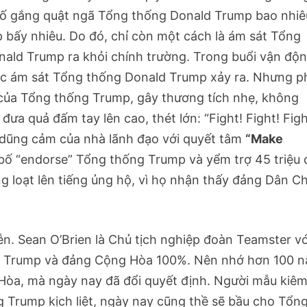
cố gắng quật ngã Tổng thống Donald Trump bao nhiê
bấy nhiêu. Do đó, chỉ còn một cách là ám sát Tổng
nald Trump ra khỏi chính trường. Trong buổi vận độ
uộc ám sát Tổng thống Donald Trump xảy ra. Nhưng 
i của Tổng thống Trump, gây thương tích nhẹ, không
a quả đấm tay lên cao, thét lớn: “Fight! Fight! Figh
 dũng cảm của nhà lãnh đạo với quyết tâm
“Make
bố “endorse” Tổng thống Trump và yểm trợ 45 triệu 
ng loạt lên tiếng ủng hộ, vì họ nhận thấy đảng Dân C
ễn. Sean O’Brien là Chủ tịch nghiệp đoàn Teamster vớ
ống Trump và đảng Cộng Hòa 100%. Nên nhớ hơn 100 
Hòa, mà ngày nay đã đổi quyết định. Người mẫu kiê
 Trump kịch liệt, ngày nay cũng thề sẽ bầu cho Tổn