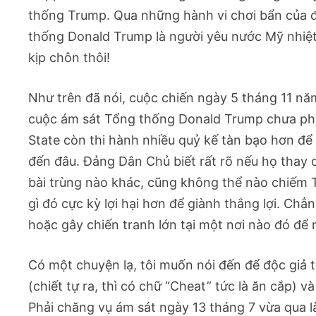
thống Trump. Qua những hành vi chơi bẩn của 
thống Donald Trump là người yêu nước Mỹ nhiệt 
kịp chôn thôi!
Như trên đã nói, cuộc chiến ngày 5 tháng 11 n
cuộc ám sát Tổng thống Donald Trump chưa phả
State còn thi hành nhiều quỷ kế tàn bạo hơn đ
đến đâu. Đảng Dân Chủ biết rất rõ nếu họ thay 
bài trùng nào khác, cũng không thể nào chiếm
gì đó cực kỳ lợi hại hơn để giành thắng lợi. Chẳ
hoặc gây chiến tranh lớn tại một nơi nào đó để 
Có một chuyện lạ, tôi muốn nói đến để độc giả 
(chiết tự ra, thì có chữ “Cheat” tức là ăn cắp) 
Phải chăng vụ ám sát ngày 13 tháng 7 vừa qua l