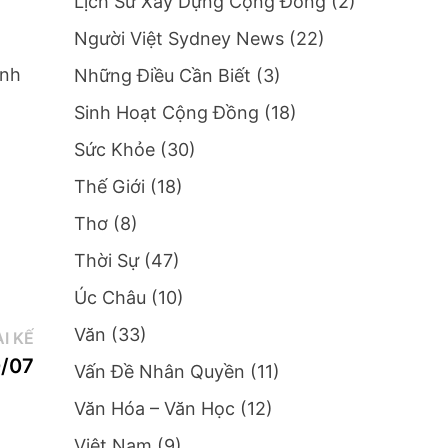
Lịch Sử Xây Dựng Cộng Đồng
(2)
Người Việt Sydney News
(22)
ính
Những Điều Cần Biết
(3)
Sinh Hoạt Cộng Đồng
(18)
Sức Khỏe
(30)
Thế Giới
(18)
Thơ
(8)
Thời Sự
(47)
Úc Châu
(10)
Văn
(33)
Bài
I KẾ
kế:
0/07
Vấn Đề Nhân Quyền
(11)
Văn Hóa – Văn Học
(12)
Việt Nam
(9)