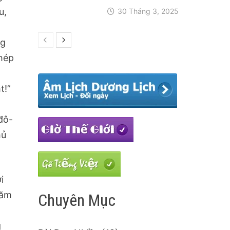
u,
30 Tháng 3, 2025
ng
phép
t!”
đô-
hủ
i
năm
Chuyên Mục
m
g