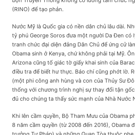
bọn Truyền Thông không có lương tâm chức ng
(RINO) để tạo phản.
Nước Mỹ là Quốc gia có nền dân chủ lâu dài. Nh
tỷ phú George Soros đưa một người Da Đen có lý
tranh chức đại diện đảng Dân Chủ để ứng cử là
Obama sinh ở Kenya, chứ không phải tại Mỹ. Ô
Arizona cũng tố giác tờ giấy khai sinh của Bar
điều tra để biết hư thực. Báo chí cũng phớt lờ
(một phi công anh hùng và con của Thủy Sư Đô
thống với chương trình nghị sự thay đổi tận gốc
đủ cho chúng ta thấy sức mạnh của Nhà Nước 
Khi lên cầm quyền, Bộ Tham Mưu của Obama ph
8 năm cầm quyền (từ 2008 đến 2016), Obama đã
trưởng Tư Pháp) và những Quan Tòa thuộc phe t