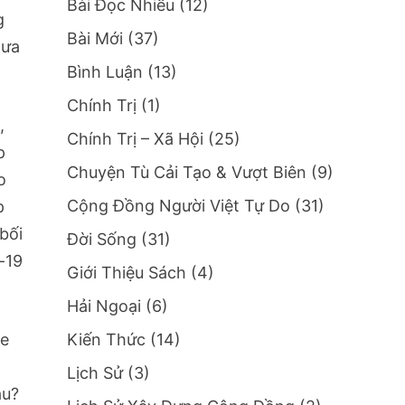
Bài Đọc Nhiều
(12)
g
Bài Mới
(37)
hưa
Bình Luận
(13)
Chính Trị
(1)
,
Chính Trị – Xã Hội
(25)
p
Chuyện Tù Cải Tạo & Vượt Biên
(9)
o
Cộng Đồng Người Việt Tự Do
(31)
p
bối
Đời Sống
(31)
-19
Giới Thiệu Sách
(4)
Hải Ngoại
(6)
le
Kiến Thức
(14)
Lịch Sử
(3)
au?