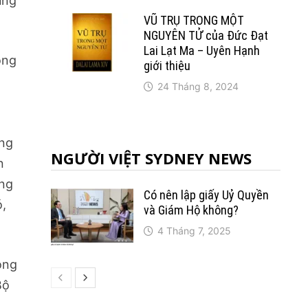
ùng
VŨ TRỤ TRONG MỘT
NGUYÊN TỬ của Đức Đạt
Lai Lạt Ma – Uyên Hạnh
ông
giới thiệu
24 Tháng 8, 2024
ông
NGƯỜI VIỆT SYDNEY NEWS
n
ổng
Có nên lập giấy Uỷ Quyền
ó,
và Giám Hộ không?
4 Tháng 7, 2025
ong
Bộ