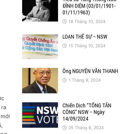
ĐÌNH DIỆM (03/01/1901-
01/11/1963)
18 Tháng 10, 2024
LOẠN THẾ SỰ – NSW
15 Tháng 10, 2024
Ông NGUYỄN VĂN THANH
1 Tháng 9, 2024
ớc
Chiến Dịch “TỔNG TẤN
 ra
CÔNG” NSW – Ngày
 mới
14/09/2024
ủ,
25 Tháng 8, 2024