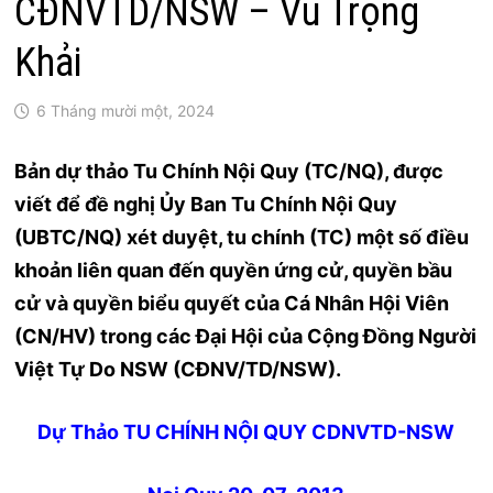
CĐNVTD/NSW – Vũ Trọng
Khải
6 Tháng mười một, 2024
Bản dự thảo Tu Chính Nội Quy (TC/NQ), được
viết để đề nghị Ủy Ban Tu Chính Nội Quy
(UBTC/NQ) xét duyệt, tu chính (TC) một số điều
khoản liên quan đến quyền ứng cử, quyền bầu
cử và quyền biểu quyết của Cá Nhân Hội Viên
(CN/HV)
trong các Đại Hội của Cộng Đồng Người
Việt Tự Do NSW (CĐNV/TD/NSW).
Dự Thảo TU CHÍNH NỘI QUY CDNVTD-NSW