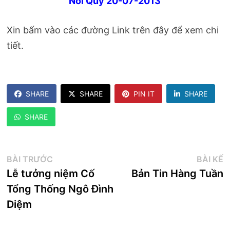
Noi Quy 20-07-2013
Xin bấm vào các đường Link trên đây để xem chi
tiết.
SHARE
SHARE
PIN IT
SHARE
SHARE
Điều
Bài
B
BÀI TRƯỚC
BÀI KẾ
trước:
k
Lễ tưởng niệm Cố
Bản Tin Hàng Tuần
hướng
Tổng Thống Ngô Đình
bài
Diệm
viết