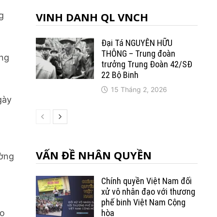
VINH DANH QL VNCH
g
Đại Tá NGUYỄN HỮU
THÔNG – Trung đoàn
áng
trưởng Trung Ðoàn 42/SÐ
22 Bộ Binh
15 Tháng 2, 2026
gày
VẤN ĐỀ NHÂN QUYỀN
ường
Chính quyền Việt Nam đối
xử vô nhân đạo với thương
g
phế binh Việt Nam Cộng
hòa
áo