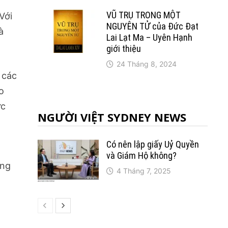
VŨ TRỤ TRONG MỘT
Với
NGUYÊN TỬ của Đức Đạt
à
Lai Lạt Ma – Uyên Hạnh
giới thiệu
24 Tháng 8, 2024
 các
o
ực
NGƯỜI VIỆT SYDNEY NEWS
Có nên lập giấy Uỷ Quyền
và Giám Hộ không?
òng
4 Tháng 7, 2025