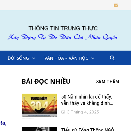
ĐỜI SỐNG
VĂN HÓA – VĂN HỌC
BÀI ĐỌC NHIỀU
XEM THÊM
50 Năm nhìn lại để thấy,
vẫn thấy và khẳng định…
3 Tháng 4, 2025
ta,
Tiểu sử Tổng Thống NGÔ