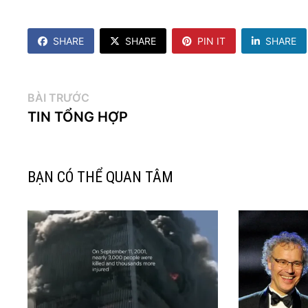
SHARE
SHARE
PIN IT
SHARE
Điều
Bài
BÀI TRƯỚC
trước:
TIN TỔNG HỢP
hướng
bài
viết
BẠN CÓ THỂ QUAN TÂM