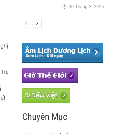
30 Tháng 3, 2025
nghị
trì.
á
yết
Chuyên Mục