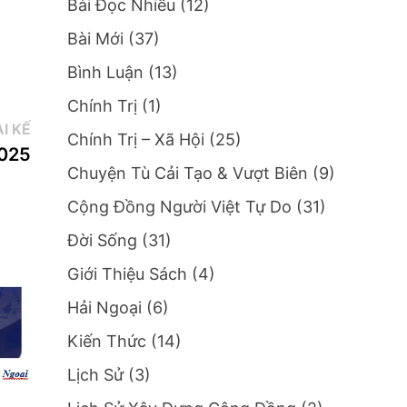
Bài Đọc Nhiều
(12)
Bài Mới
(37)
Bình Luận
(13)
Chính Trị
(1)
Bài
I KẾ
Chính Trị – Xã Hội
(25)
kế:
2025
Chuyện Tù Cải Tạo & Vượt Biên
(9)
Cộng Đồng Người Việt Tự Do
(31)
Đời Sống
(31)
Giới Thiệu Sách
(4)
Hải Ngoại
(6)
Kiến Thức
(14)
Lịch Sử
(3)