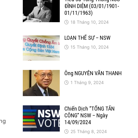
ĐÌNH DIỆM (03/01/1901-
01/11/1963)
18 Tháng 10, 2024
LOẠN THẾ SỰ – NSW
15 Tháng 10, 2024
Ông NGUYỄN VĂN THANH
1 Tháng 9, 2024
Chiến Dịch “TỔNG TẤN
a
CÔNG” NSW – Ngày
ồng
14/09/2024
25 Tháng 8, 2024