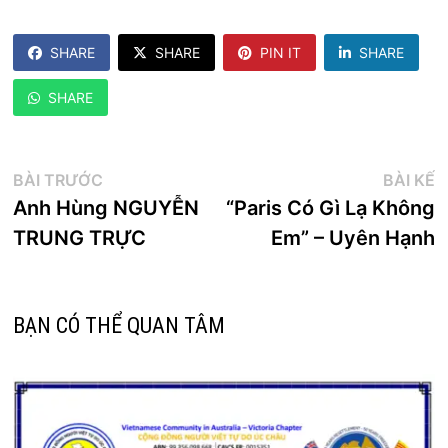
SHARE
SHARE
PIN IT
SHARE
SHARE
Điều
Bài
B
BÀI TRƯỚC
BÀI KẾ
trước:
k
Anh Hùng NGUYỄN
“Paris Có Gì Lạ Không
hướng
TRUNG TRỰC
Em” – Uyên Hạnh
bài
viết
BẠN CÓ THỂ QUAN TÂM