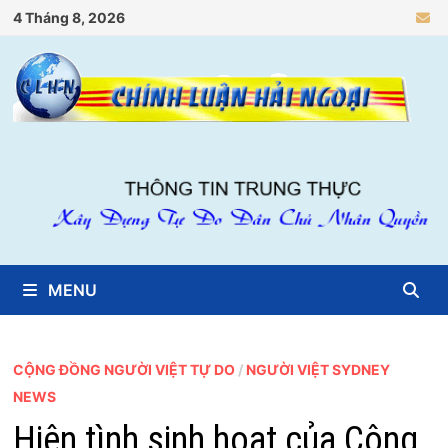
Skip
4 Tháng 8, 2026
to
content
MENU
CỘNG ĐỒNG NGƯỜI VIỆT TỰ DO
/
NGƯỜI VIỆT SYDNEY
NEWS
Hiện tình sinh hoạt của Cộng