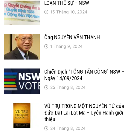
LOẠN THẾ SỰ – NSW
15 Tháng 10, 2024
Ông NGUYỄN VĂN THANH
1 Tháng 9, 2024
Chiến Dịch “TỔNG TẤN CÔNG” NSW –
Ngày 14/09/2024
25 Tháng 8, 2024
VŨ TRỤ TRONG MỘT NGUYÊN TỬ của
Đức Đạt Lai Lạt Ma – Uyên Hạnh giới
thiệu
24 Tháng 8, 2024