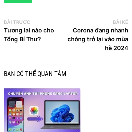
Điều
Bài
B
BÀI TRƯỚC
BÀI KẾ
trước:
k
Tương lai nào cho
Corona đang nhanh
hướng
Tổng Bí Thư?
chóng trở lại vào mùa
bài
hè 2024
viết
BẠN CÓ THỂ QUAN TÂM