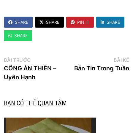
SHARE
SHARE
PIN IT
SHARE
SHARE
Điều
Bài
B
BÀI TRƯỚC
BÀI KẾ
trước:
k
CÔNG ÁN THIỀN –
Bản Tin Trong Tuần
hướng
Uyên Hạnh
bài
viết
BẠN CÓ THỂ QUAN TÂM