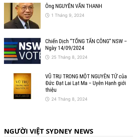
Ông NGUYỄN VĂN THANH
1 Tháng 9, 2024
Chiến Dịch “TỔNG TẤN CÔNG” NSW –
Ngày 14/09/2024
25 Tháng 8, 2024
VŨ TRỤ TRONG MỘT NGUYÊN TỬ của
Đức Đạt Lai Lạt Ma – Uyên Hạnh giới
thiệu
24 Tháng 8, 2024
NGƯỜI VIỆT SYDNEY NEWS