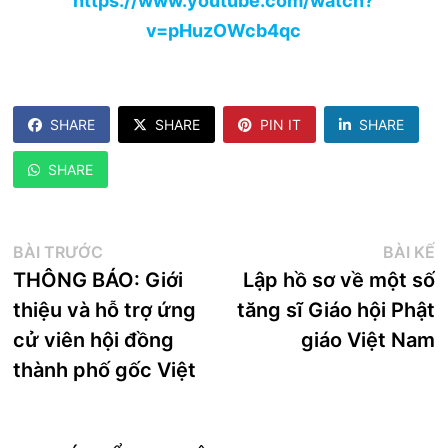
https://www.youtube.com/watch?
v=pHuzOWcb4qc
SHARE
SHARE
PIN IT
SHARE
SHARE
Điều
Bài
B
BÀI TRƯỚC
BÀI KẾ
trước:
k
THÔNG BÁO: Giới
Lập hồ sơ về một số
hướng
thiệu và hỗ trợ ứng
tăng sĩ Giáo hội Phật
bài
cử viên hội đồng
giáo Việt Nam
viết
thành phố gốc Việt