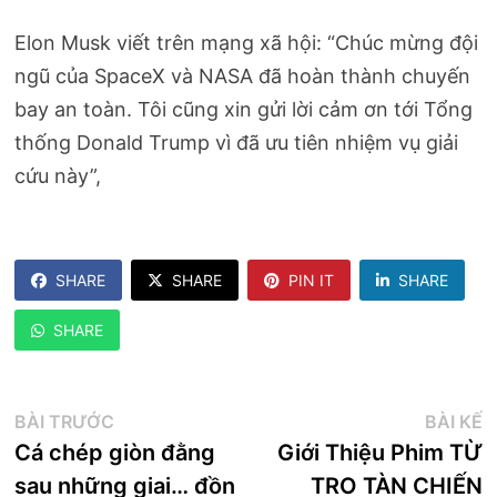
Elon Musk viết trên mạng xã hội: “Chúc mừng đội
ngũ của SpaceX và NASA đã hoàn thành chuyến
bay an toàn. Tôi cũng xin gửi lời cảm ơn tới Tổng
thống Donald Trump vì đã ưu tiên nhiệm vụ giải
cứu này”,
SHARE
SHARE
PIN IT
SHARE
SHARE
Điều
Bài
B
BÀI TRƯỚC
BÀI KẾ
trước:
k
Cá chép giòn đằng
Giới Thiệu Phim TỪ
hướng
sau những giai… đồn
TRO TÀN CHIẾN