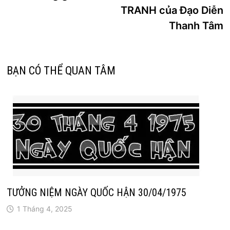
bài
TRANH của Đạo Diễn
viết
Thanh Tâm
BẠN CÓ THỂ QUAN TÂM
TƯỞNG NIỆM NGÀY QUỐC HẬN 30/04/1975
1 Tháng 4, 2025