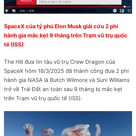
SpaceX của tỷ phú Elon Musk giải cứu 2 phi
hành gia mắc kẹt 9 tháng trên Trạm vũ trụ quốc
tế (ISS)
The Hill đưa tin tàu vũ trụ Crew Dragon của
SpaceX hôm 18/3/2025 đã thành công đưa 2 phi
hành gia NASA là Butch Wilmore và Suni Williams
trở về Trái Đất an toàn sau 9 tháng bị mắc kẹt
trên Trạm vũ trụ quốc tế (ISS).