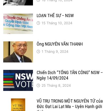
LOẠN THẾ SỰ – NSW
15 Tháng 10, 2024
Ông NGUYỄN VĂN THANH
1 Tháng 9, 2024
Chiến Dịch “TỔNG TẤN CÔNG” NSW –
Ngày 14/09/2024
25 Tháng 8, 2024
VŨ TRỤ TRONG MỘT NGUYÊN TỬ của
Đức Đạt Lai Lạt Ma – Uyên Hạnh giới