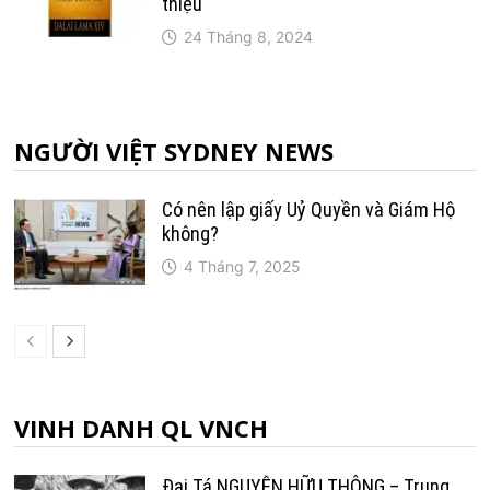
thiệu
24 Tháng 8, 2024
NGƯỜI VIỆT SYDNEY NEWS
Có nên lập giấy Uỷ Quyền và Giám Hộ
không?
4 Tháng 7, 2025
VINH DANH QL VNCH
Đại Tá NGUYỄN HỮU THÔNG – Trung