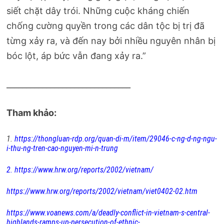
siết chặt dây trói. Những cuộc kháng chiến
chống cường quyền trong các dân tộc bị trị đã
từng xảy ra, và đến nay bởi nhiều nguyên nhân bị
bóc lột, áp bức vẫn đang xảy ra.”
_______________________________
Tham khảo:
1.
https://thongluan-rdp.org/quan-di-m/item/29046-c-ng-d-ng-ngu-
i-thu-ng-tren-cao-nguyen-mi-n-trung
2. https://www.hrw.org/reports/2002/vietnam/
https://www.hrw.org/reports/2002/vietnam/viet0402-02.htm
https://www.voanews.com/a/deadly-conflict-in-vietnam-s-central-
highlands-ramps-up-persecution-of-ethnic-