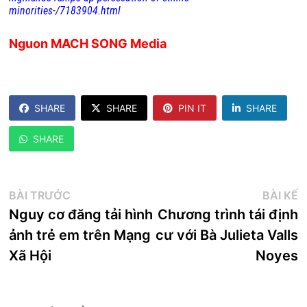
minorities-/7183904.html
Nguon MACH SONG Media
SHARE
SHARE
PIN IT
SHARE
SHARE
Điều
Bài
B
BÀI TRƯỚC
BÀI KẾ
trước:
k
Nguy cơ đăng tải hình
Chương trình tái định
hướng
ảnh trẻ em trên Mạng
cư với Bà Julieta Valls
bài
Xã Hội
Noyes
viết