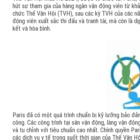
hút sự tham gia của hàng ngàn vận động viên từ khắp
chức Thế Vận Hội (TVH), sau các kỳ TVH của các nă
động viên xuất sắc thi đấu và tranh tài, mà còn là d
kết và hòa bình.
Paris đã có một quá trình chuẩn bị kỹ lưỡng bảo đ
công. Các công trình tại sân vận động, làng vận độ
và tu chỉnh với tiêu chuẩn cao nhất. Chính quyền Pa
các dịch vụ y tế trong suốt thời gian của Thế Vận Hộ