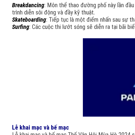
Breakdancing
: Môn thể thao đường phố này lần đầu
trình diễn sôi động và đầy kỹ thuật.
Skateboarding
: Tiếp tục là một điểm nhấn sau sự t
Surfing
: Các cuộc thi lướt sóng sẽ diễn ra tại bãi bi
Lễ khai mạc và bế mạc
Lễ khai mạc và bế mạc Thế Vận Hội Mùa Hè 2024 sẽ