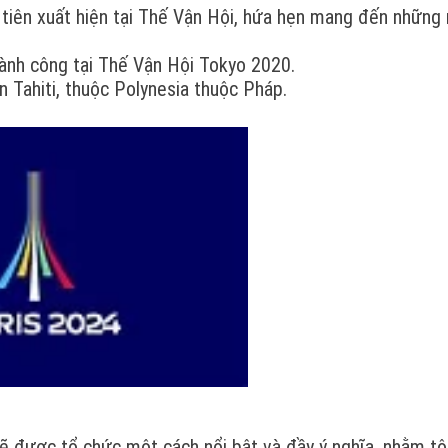
 tiên xuất hiện tại Thế Vận Hội, hứa hẹn mang đến những
hành công tại Thế Vận Hội Tokyo 2020.
ển Tahiti, thuộc Polynesia thuộc Pháp.
 được tổ chức một cách nổi bật và đầy ý nghĩa, nhằm tô