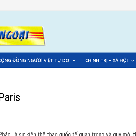
CỘNG ĐỒNG NGƯỜI VIỆT TỰ DO
CHÍNH TRỊ – XÃ HỘI
Paris
háp, là sự kiện thể thao quốc tế quan trọng và quy mô, t