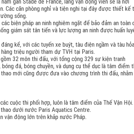
 nằm gần Stade de France, làng vận động viên sẽ là nơi
n. Các căn phòng nghỉ và tiện nghi tại đây được thiết kế 
trường sống.
ập các biện pháp an ninh nghiêm ngặt để bảo đảm an toàn 
ống giám sát tân tiến và lực lượng an ninh được huấn luy
đáng kể, với các tuyến xe buýt, tàu điện ngầm và tàu hỏ
hàng triệu người tham dự TVH tại Paris.
ồm 32 môn thi đấu, với tổng cộng 329 sự kiện tranh
ội, bóng đá, bóng chuyền, và dụng cụ thể dục là tâm điểm 
ể thao mới cũng được đưa vào chương trình thi đấu, nhằm
 các cuộc thi phối hợp, luôn là tâm điểm của Thế Vận Hội.
hể thao dưới nước Paris Aquatics Centre.
sân vận động lớn trên khắp nước Pháp.