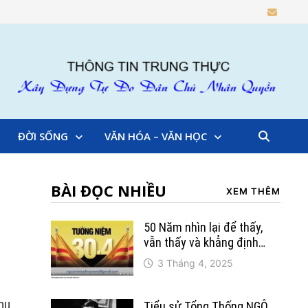
ĐỜI SỐNG
VĂN HÓA – VĂN HỌC
BÀI ĐỌC NHIỀU
XEM THÊM
50 Năm nhìn lại để thấy,
vẫn thấy và khẳng định…
3 Tháng 4, 2025
hu
Tiểu sử Tổng Thống NGÔ