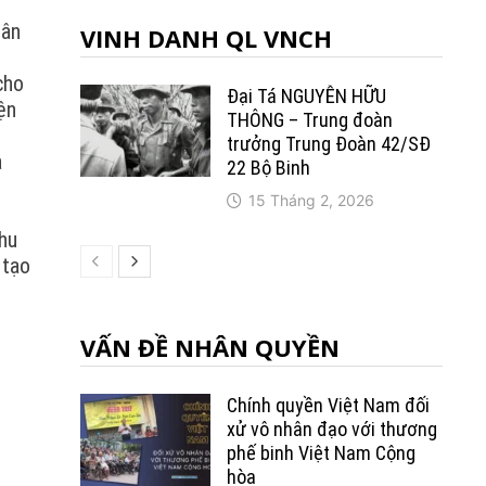
tân
VINH DANH QL VNCH
cho
Đại Tá NGUYỄN HỮU
ện
THÔNG – Trung đoàn
trưởng Trung Ðoàn 42/SÐ
a
22 Bộ Binh
15 Tháng 2, 2026
thu
 tạo
VẤN ĐỀ NHÂN QUYỀN
Chính quyền Việt Nam đối
xử vô nhân đạo với thương
phế binh Việt Nam Cộng
hòa