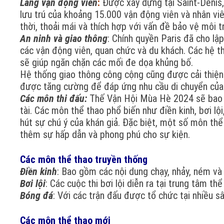
Làng vận động viên
:
Được xây dựng tại Saint-Denis,
lưu trú của khoảng 15.000 vận động viên và nhân viê
thời, thoải mái và thích hợp với vấn đề bảo vệ môi 
An ninh và giao thông
: Chính quyền Paris đã cho l
các vận động viên, quan chức và du khách. Các hệ th
sẽ giúp ngăn chặn các mối đe dọa khủng bố.
Hệ thống giao thông công cộng cũng được cải thiện 
được tăng cường để đáp ứng nhu cầu di chuyển của 
Các môn thi đấu:
Thế Vận Hội Mùa Hè 2024 sẽ bao g
tài. Các môn thể thao phổ biến như điền kinh, bơi l
hút sự chú ý của khán giả. Đặc biệt, một số môn th
thêm sự hấp dẫn và phong phú cho sự kiện.
Các môn thể thao truyền thống
Điền kinh
: Bao gồm các nội dung chạy, nhảy, ném và
Bơi lội
: Các cuộc thi bơi lội diễn ra tại trung tâm t
Bóng đá
: Với các trận đấu được tổ chức tại nhiều 
Các môn thể thao mới