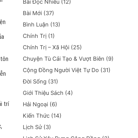
Bài Đọc Nhiều
(12)
Bài Mới
(37)
iện
Bình Luận
(13)
Chính Trị
(1)
ủa
Chính Trị – Xã Hội
(25)
 tôn
Chuyện Tù Cải Tạo & Vượt Biên
(9)
Cộng Đồng Người Việt Tự Do
(31)
iễn
Đời Sống
(31)
Giới Thiệu Sách
(4)
 trí
Hải Ngoại
(6)
Kiến Thức
(14)
,
Lịch Sử
(3)