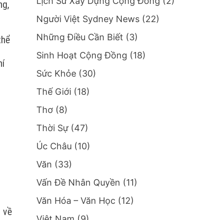
Lịch Sử Xây Dựng Cộng Đồng
(2)
ng,
Người Việt Sydney News
(22)
Những Điều Cần Biết
(3)
thể
Sinh Hoạt Cộng Đồng
(18)
hí
Sức Khỏe
(30)
Thế Giới
(18)
Thơ
(8)
Thời Sự
(47)
Úc Châu
(10)
Văn
(33)
Vấn Đề Nhân Quyền
(11)
Văn Hóa – Văn Học
(12)
n về
Việt Nam
(9)