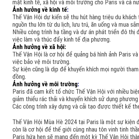
mặt kinh tế, xã hội và môi trường cho Paris và cả n
Ảnh hưởng về kinh tế
:
Thế Vận Hội dự kiến sẽ thu hút hàng triệu du khách t
nguồn thu lớn từ du lịch, lưu trú, ăn uống và mua sắ
Nhiều công trình hạ tầng và dự án phát triển đô thị 
việc làm và thúc đẩy kinh tế địa phương.
Ảnh hưởng về xã hội:
Thế Vận Hội là cơ hội để quảng bá hình ảnh Paris và
việc bảo vệ môi trường.
Sự kiện cũng là dịp để khuyến khích mọi người tham
đồng.
Ảnh hưởng về môi trường
:
Paris đã cam kết tổ chức Thế Vận Hội với nhiều biệ
giảm thiểu rác thải và khuyến khích sử dụng phương
Các công trình xây dựng và cải tạo được thiết kế t
Thế Vận Hội Mùa Hè 2024 tại Paris là một sự kiện đặ
còn là cơ hội để thế giới cùng nhau tôn vinh tinh th
Paris hứa hẹn sẽ mang đến một kỳ Thế Vận Hội thàn