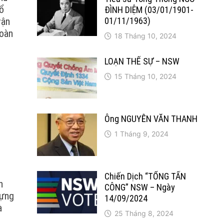
tổ
ĐÌNH DIỆM (03/01/1901-
vận
01/11/1963)
đoàn
18 Tháng 10, 2024
LOẠN THẾ SỰ – NSW
15 Tháng 10, 2024
Ông NGUYỄN VĂN THANH
1 Tháng 9, 2024
Chiến Dịch “TỔNG TẤN
h
CÔNG” NSW – Ngày
dựng
14/09/2024
à
25 Tháng 8, 2024