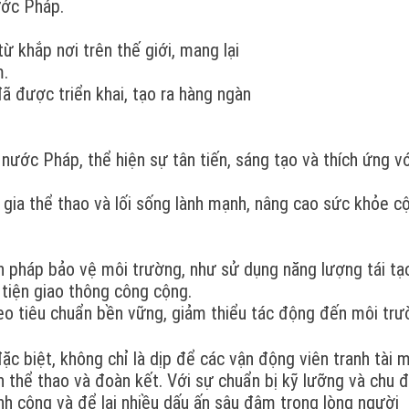
ước Pháp.
ừ khắp nơi trên thế giới, mang lại
m.
đã được triển khai, tạo ra hàng ngàn
 nước Pháp, thể hiện sự tân tiến, sáng tạo và thích ứng v
 gia thể thao và lối sống lành mạnh, nâng cao sức khỏe c
n pháp bảo vệ môi trường, như sử dụng năng lượng tái tạ
 tiện giao thông công cộng.
heo tiêu chuẩn bền vững, giảm thiểu tác động đến môi trư
c biệt, không chỉ là dịp để các vận động viên tranh tài 
ần thể thao và đoàn kết. Với sự chuẩn bị kỹ lưỡng và chu đ
h công và để lại nhiều dấu ấn sâu đậm trong lòng người