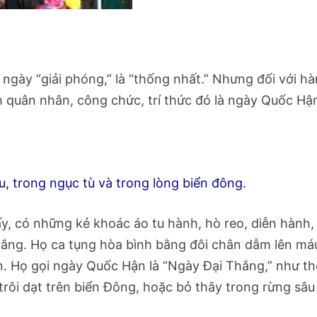
ngày “giải phóng,” là “thống nhất.” Nhưng đối với h
h quân nhân, công chức, trí thức đó là ngày Quốc Hậ
u, trong ngục tù và trong lòng biển đông.
ấy, có những kẻ khoác áo tu hành, hò reo, diễn hành,
thắng. Họ ca tụng hòa bình bằng đôi chân dẫm lên má
. Họ gọi ngày Quốc Hận là “Ngày Đại Thắng,” như th
 trôi dạt trên biển Đông, hoặc bỏ thây trong rừng sâu