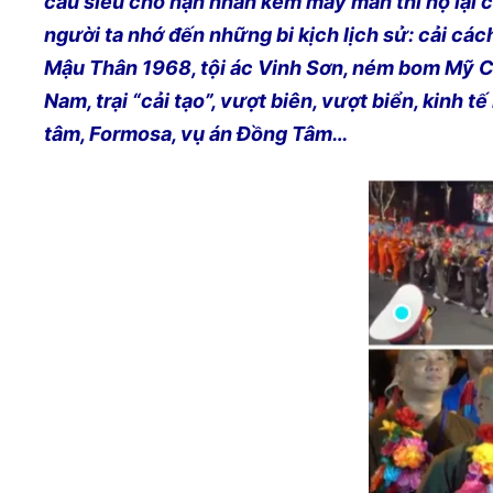
cầu siêu cho nạn nhân kém may mắn thì họ lại c
người ta nhớ đến những bi kịch lịch sử: cải các
Mậu Thân 1968, tội ác Vinh Sơn, ném bom Mỹ C
Nam, trại “cải tạo”, vượt biên, vượt biển, kinh 
tâm, Formosa, vụ án Đồng Tâm…