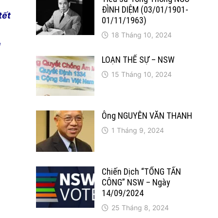
ĐÌNH DIỆM (03/01/1901-
tết
01/11/1963)
18 Tháng 10, 2024
g
LOẠN THẾ SỰ – NSW
15 Tháng 10, 2024
Ông NGUYỄN VĂN THANH
1 Tháng 9, 2024
Chiến Dịch “TỔNG TẤN
CÔNG” NSW – Ngày
14/09/2024
25 Tháng 8, 2024