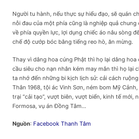
Người tu hành, nếu thực sự hiểu đạo, sẽ quán chi
nỗi đau của một phía cũng là nghiệp quả chun
về phía quyền lực, lợi dụng chiếc áo nâu sòng để
chế độ cướp bóc bằng tiếng reo hò, ăn mừng.
Thay vì dâng hoa cúng Phật thì họ lại dâng ho
cầu siêu cho nạn nhân kém may mắn thì họ lại c
ta nhớ đến những bi kịch lịch sử: cải cách ruộn
Thân 1968, tội ác Vinh Sơn, ném bom Mỹ Cảnh,
trại “cải tạo”, vượt biên, vượt biển, kinh tế mớ
Formosa, vụ án Đồng Tâm…
Nguồn
:
Facebook Thanh Tâm