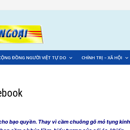
CỘNG ĐỒNG NGƯỜI VIỆT TỰ DO
CHÍNH TRỊ – XÃ HỘI
ebook
a cho bạo quyền. Thay vì cầm chuông gõ mỏ tụng kin