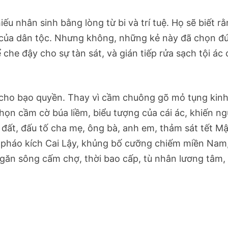
ếu nhân sinh bằng lòng từ bi và trí tuệ. Họ sẽ biết rằ
g của dân tộc. Nhưng không, những kẻ này đã chọn đ
 che đậy cho sự tàn sát, và gián tiếp rửa sạch tội ác
a cho bạo quyền. Thay vì cầm chuông gõ mỏ tụng kin
họn cầm cờ búa liềm, biểu tượng của cái ác, khiến ng
g đất, đấu tố cha mẹ, ông bà, anh em, thảm sát tết M
 pháo kích Cai Lậy, khủng bố cưỡng chiếm miền Nam
i, ngăn sông cấm chợ, thời bao cấp, tù nhân lương tâm,