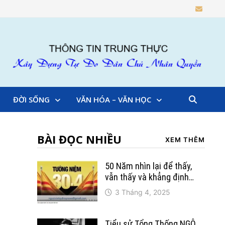
ĐỜI SỐNG
VĂN HÓA – VĂN HỌC
BÀI ĐỌC NHIỀU
XEM THÊM
50 Năm nhìn lại để thấy,
vẫn thấy và khẳng định…
3 Tháng 4, 2025
h
Tiểu sử Tổng Thống NGÔ