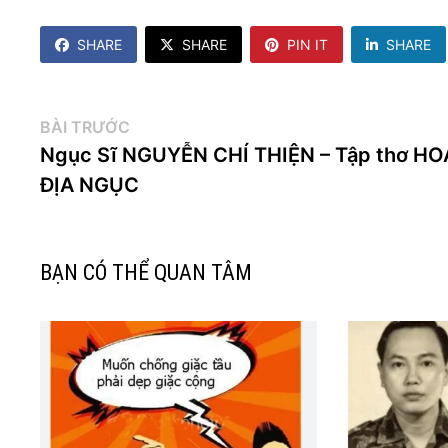
SHARE
SHARE
PIN IT
SHARE
Điều
Bài
BÀI TRƯỚC
trước:
Ngục Sĩ NGUYỄN CHÍ THIỆN – Tập thơ HO
hướng
ĐỊA NGỤC
bài
viết
BẠN CÓ THỂ QUAN TÂM