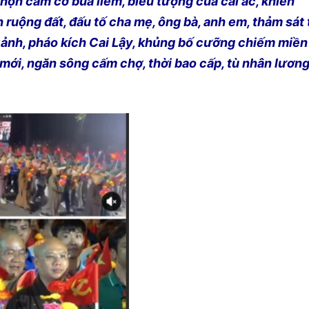
họn cầm cờ búa liềm, biểu tượng của cái ác, khiến
h ruộng đất, đấu tố cha mẹ, ông bà, anh em, thảm sát 
ảnh, pháo kích Cai Lậy, khủng bố cưỡng chiếm miền
tế mới, ngăn sông cấm chợ, thời bao cấp, tù nhân lươn