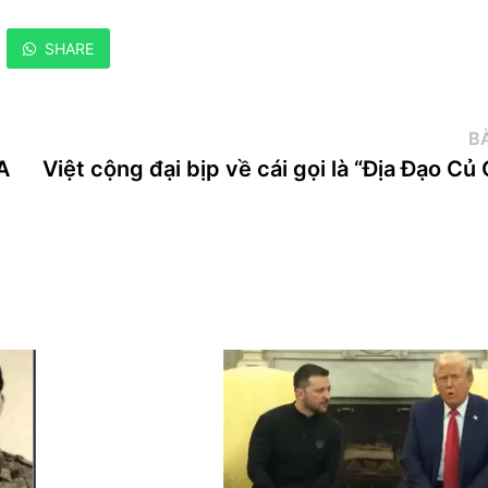
SHARE
BÀ
A
Việt cộng đại bịp về cái gọi là “Địa Đạo Củ 