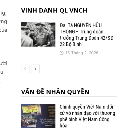
VINH DANH QL VNCH
ng,
ứng
Đại Tá NGUYỄN HỮU
 của
THÔNG – Trung đoàn
trưởng Trung Ðoàn 42/SÐ
22 Bộ Binh
15 Tháng 2, 2026
h
ười
ậu
,
VẤN ĐỀ NHÂN QUYỀN
Chính quyền Việt Nam đối
xử vô nhân đạo với thương
phế binh Việt Nam Cộng
hòa