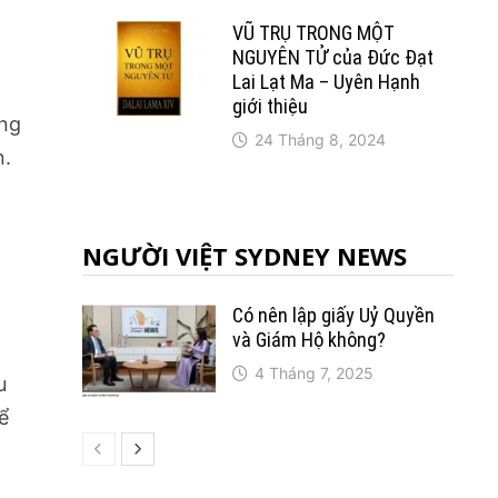
VŨ TRỤ TRONG MỘT
NGUYÊN TỬ của Đức Đạt
Lai Lạt Ma – Uyên Hạnh
giới thiệu
àng
24 Tháng 8, 2024
n.
NGƯỜI VIỆT SYDNEY NEWS
Có nên lập giấy Uỷ Quyền
và Giám Hộ không?
4 Tháng 7, 2025
u
ể