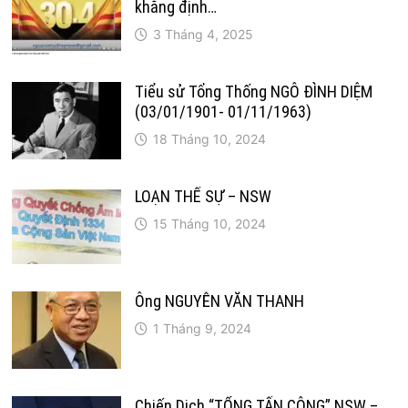
khẳng định…
3 Tháng 4, 2025
Tiểu sử Tổng Thống NGÔ ĐÌNH DIỆM
(03/01/1901- 01/11/1963)
18 Tháng 10, 2024
LOẠN THẾ SỰ – NSW
15 Tháng 10, 2024
Ông NGUYỄN VĂN THANH
1 Tháng 9, 2024
Chiến Dịch “TỔNG TẤN CÔNG” NSW –