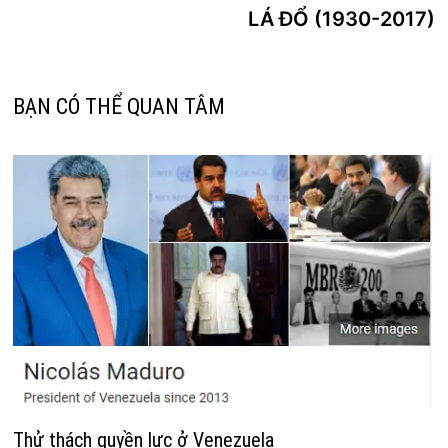
viết
LÁ ĐỔ (1930-2017)
BẠN CÓ THỂ QUAN TÂM
Thử thách quyền lực ở Venezuela