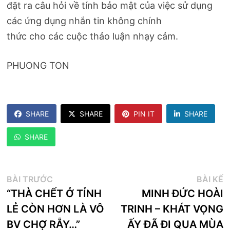
đặt ra câu hỏi về tính bảo mật của việc sử dụng
các ứng dụng nhắn tin không chính
thức cho các cuộc thảo luận nhạy cảm.​
PHUONG TON
SHARE
SHARE
PIN IT
SHARE
SHARE
Điều
Bài
B
BÀI TRƯỚC
BÀI KẾ
trước:
k
“THÀ CHẾT Ở TỈNH
MINH ĐỨC HOÀI
hướng
LẺ CÒN HƠN LÀ VÔ
TRINH – KHÁT VỌNG
bài
BV CHỢ RẪY…”
ẤY ĐÃ ĐI QUA MÙA