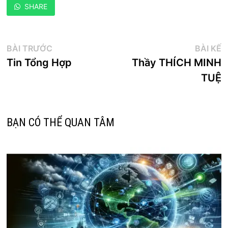
SHARE
Điều
Bài
B
BÀI TRƯỚC
BÀI KẾ
trước:
k
Tin Tổng Hợp
Thầy THÍCH MINH
hướng
TUỆ
bài
viết
BẠN CÓ THỂ QUAN TÂM