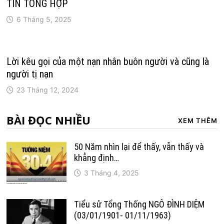
TIN TỔNG HỢP
6 Tháng 5, 2025
Lời kêu gọi của một nạn nhân buôn người và cũng là
người tị nạn
23 Tháng 12, 2024
BÀI ĐỌC NHIỀU
XEM THÊM
50 Năm nhìn lại để thấy, vẫn thấy và
khẳng định…
3 Tháng 4, 2025
Tiểu sử Tổng Thống NGÔ ĐÌNH DIỆM
(03/01/1901- 01/11/1963)