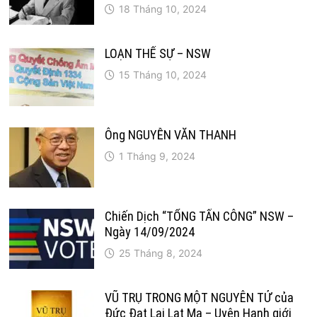
18 Tháng 10, 2024
LOẠN THẾ SỰ – NSW
15 Tháng 10, 2024
Ông NGUYỄN VĂN THANH
1 Tháng 9, 2024
Chiến Dịch “TỔNG TẤN CÔNG” NSW –
Ngày 14/09/2024
25 Tháng 8, 2024
VŨ TRỤ TRONG MỘT NGUYÊN TỬ của
Đức Đạt Lai Lạt Ma – Uyên Hạnh giới