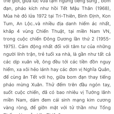
thế giới, giữa lúc vừa tạm ngưng tiếng súng , bom
đạn, pháo kích như hồi Tết Mậu Thân (1968),
Mùa hè đỏ lửa 1972 tại Tri-Thiên, Bình Định, Kon
Tum, An Lộc..và nhiều địa danh hiểm ác nhất,
khắp 4 vùng Chiến Thuật, tại miền Nam VN,
trong cuộc chiến Đông Dương lần thứ 2 (1955-
1975). Cảm động nhất đối với tâm tư của những
người lính trận, trẻ tuổi xa nhà, là gần như tất cả
các dịp xuân về, ông đều tới các tiền đồn nguy
hiểm, xa xôi hẻo lánh hay các đơn vị Nghĩa Quân,
để cùng ăn Tết với họ, giữa bom đạn thay tiếng
pháo mừng Xuân. Thử đếm trên đầu ngón tay,
suốt cuộc chiến, đã có bao nhiêu vị Tướng lãnh
miền Nam, dám đem cái sinh mạng kim cương
vàng ròng, để giỡn mặt với tử thần như Tổng