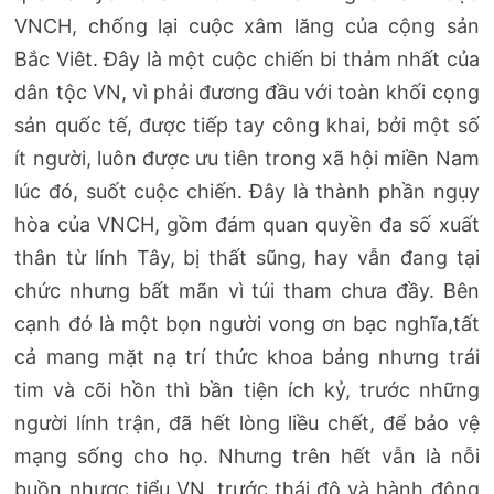
VNCH, chống lại cuộc xâm lăng của cộng sản
Bắc Viêt. Đây là một cuộc chiến bi thảm nhất của
dân tộc VN, vì phải đương đầu với toàn khối cọng
sản quốc tế, được tiếp tay công khai, bởi một số
ít người, luôn được ưu tiên trong xã hội miền Nam
lúc đó, suốt cuộc chiến. Đây là thành phần ngụy
hòa của VNCH, gồm đám quan quyền đa số xuất
thân từ lính Tây, bị thất sũng, hay vẫn đang tại
chức nhưng bất mãn vì túi tham chưa đầy. Bên
cạnh đó là một bọn người vong ơn bạc nghĩa,tất
cả mang mặt nạ trí thức khoa bảng nhưng trái
tim và cõi hồn thì bần tiện ích kỷ, trước những
người lính trận, đã hết lòng liều chết, để bảo vệ
mạng sống cho họ. Nhưng trên hết vẫn là nỗi
buồn nhược tiểu VN, trước thái độ và hành động