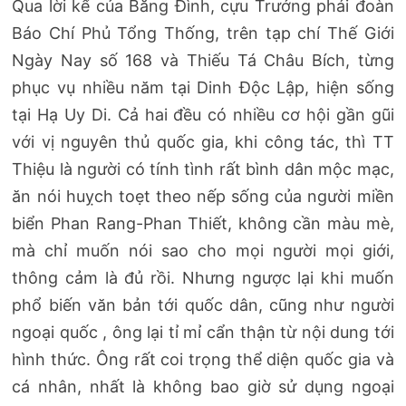
Qua lời kể của Băng Đình, cựu Trưởng phái đoàn
Báo Chí Phủ Tổng Thống, trên tạp chí Thế Giới
Ngày Nay số 168 và Thiếu Tá Châu Bích, từng
phục vụ nhiều năm tại Dinh Độc Lập, hiện sống
tại Hạ Uy Di. Cả hai đều có nhiều cơ hội gần gũi
với vị nguyên thủ quốc gia, khi công tác, thì TT
Thiệu là người có tính tình rất bình dân mộc mạc,
ăn nói huỵch toẹt theo nếp sống của người miền
biển Phan Rang-Phan Thiết, không cần màu mè,
mà chỉ muốn nói sao cho mọi người mọi giới,
thông cảm là đủ rồi. Nhưng ngược lại khi muốn
phổ biến văn bản tới quốc dân, cũng như người
ngoại quốc , ông lại tỉ mỉ cẩn thận từ nội dung tới
hình thức. Ông rất coi trọng thể diện quốc gia và
cá nhân, nhất là không bao giờ sử dụng ngoại