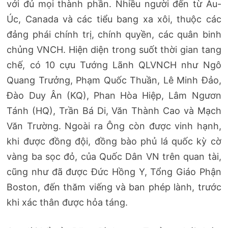
với đủ mọi thành phần. Nhiều người đến từ Âu-
Úc, Canada và các tiểu bang xa xôi, thuộc các
đảng phái chính trị, chính quyền, các quân binh
chủng VNCH. Hiện diện trong suốt thời gian tang
chế, có 10 cựu Tướng Lãnh QLVNCH như Ngô
Quang Trưởng, Phạm Quốc Thuần, Lê Minh Đảo,
Đào Duy Ân (KQ), Phan Hòa Hiệp, Lâm Ngươn
Tánh (HQ), Trần Bá Di, Văn Thành Cao và Mạch
Văn Trường. Ngoài ra Ông còn được vinh hạnh,
khi được đồng đội, đồng bào phủ lá quốc kỳ cờ
vàng ba sọc đỏ, của Quốc Dân VN trên quan tài,
cũng như đã được Đức Hồng Y, Tổng Giáo Phận
Boston, đến thăm viếng và ban phép lành, trước
khi xác thân được hỏa táng.