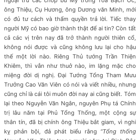
ngoại trừ các chóp bu Mỹ trong Tòa Bạch Ốc,
ông Thiệu, Cụ Hương, ông Dương văn Minh, mới
có đủ tư cách và thẩm quyền trả lời. Tiếc thay
người Mỹ có bao giờ thành thật để ai tin? Còn tất
cả các vị trên nay đã trở thành người thiên cổ,
không nói được và cũng không lưu lại cho hậu
thế một lời nào. Riêng Thủ tướng Trần Thiện
Khiêm, thì vẫn như thuở nào, im lặng mặc cho
miệng đời dị nghị. Đại Tướng Tổng Tham Mưu
Trưởng Cao Văn Viên có nói và viết nhiều, nhưng
cũng chỉ là cái tôi muôn đời nay ai cũng biết. Tóm
lại theo Nguyễn Văn Ngân, nguyên Phụ tá Chính
trị lâu năm tại Phủ Tổng Thống, một cộng sự
thân tín, đã bị chính ông Thiệu bắt giam, vì nghi
kỵ phản bội, đả phát biểu rằng
“Tổng thống