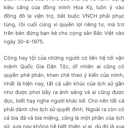
kiêu căng của đồng minh Hoa Kỳ, luôn ỷ vào
đồng đô la viện trợ, bắt buộc VNCH phải phục
tùng, rồi cuối cùng vì quyền lợi riêng tư, mà trơ
trẽn bán đứng bạn bè cho cọng sản Bắc Việt vào
ngày 30-4-1975.
Công hay tội của những người có liên hệ tới vận
mệnh Quốc Gia Dân Tộc, dĩ nhiên ai cũng có
quyền phê phán, khen chê theo ý kiến của mình,
nhất là hiện nay, tất cả uẩn khúc của lịch sử gần
như được phơi bầy ra ánh sáng và ai cũng được
đọc, biết hay nghe người khác kể. Cho nên tất cả
phải dành cho lịch sử quyết đinh. Ngoài ra còn có
cả bia đá và bia miệng, cũng là một phần của lịch
sử, xưa nay không hề biết thiên vị ai, dù đó là vua