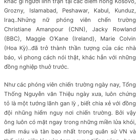
khác gì người lính trận tại các điểm nóng Kosovo,
Grozny, Islamabad, Peshawar, Kabul, Kunduz,
Iraq..Nhửng nữ phóng viên chến trường
Christiane Amanpour (CNN), Jacky Rowland
(BBC), Maggie O’Kane (Ireland), Marie Colvin
(Hoa Kỳ)..đã trở thành thần tượng của các nhà
báo, vì phong cách nói thật, khác hẳn với những
đồng nghiệp thuở trước.
Như các phóng viên chiến trường ngày nay, Tổng
Thống Nguyễn văn Thiệu ngày xưa, luôn chứng
tỏ là một tướng lãnh gan lỳ , biết chia xẻ với đồng
đội nhũng hiểm nguy nơi chiến trường. Bởi vậy
ông luôn có mặt ngay trong những miền lửa khói,
đẫm máu và tàn bạo nhất trong quân sử VN và