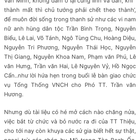
Văn Minh, không dám ở lại cùng lính và dân, khi ‘
thành mất thì chủ tướng phải chết theo thành’,
để muôn đời sống trong thanh sử như các vi nam
nữ anh hùng dân tộc Trần Bình Trọng, Nguyễn
Biểu, Lê Lai, Võ Tánh, Ngô Tùng Chu, Hoàng Diệu,
Nguyễn Tri Phương, Nguyễn Thái Học, Nguyễn
Thị Giang, Nguyễn Khoa Nam, Phạm văn Phú, Lê
văn Hưng, Trần văn Hai, Lê Nguyên Vỷ, Hồ Ngọc
Cẩn..như lời hứa hẹn trong buổi lễ bàn giao chức
vụ Tổng Thống VNCH cho Phó TT. Trần văn
Hương.
Nhưng dù tài liệu có hé mở cách nào chăng nửa,
việc bắt từ chức và bỏ nước ra đi của TT Thiệu,
cho tới nay còn khuya các sử gia biết hết sự thật,