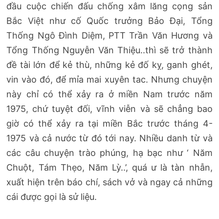
đầu cuộc chiến đấu chống xâm lăng cọng sản
Bắc Việt như cố Quốc trưởng Bảo Đại, Tổng
Thống Ngô Đình Diệm, PTT Trần Văn Hương và
Tổng Thống Nguyễn Văn Thiệu..thì sẽ trở thành
đề tài lớn để kẻ thù, những kẻ đố kỵ, ganh ghét,
vin vào đó, để mỉa mai xuyên tac. Nhưng chuyện
này chỉ có thể xảy ra ở miền Nam trước năm
1975, chứ tuyệt đối, vĩnh viễn và sẽ chẳng bao
giờ có thể xảy ra tại miền Bắc trước tháng 4-
1975 và cả nước từ đó tới nay. Nhiều danh từ và
các câu chuyện trào phúng, hạ bạc như ‘ Năm
Chuột, Tám Thẹo, Năm Lỳ..’, quá ư là tàn nhẫn,
xuất hiện trên báo chí, sách vở và ngay cả những
cái được gọi là sử liệu.