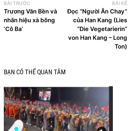
Điều
Bài
B
BÀI TRƯỚC
BÀI KẾ
trước:
k
Trương Văn Bền và
Đọc “Người Ăn Chay”
hướng
nhãn hiệu xà bông
của Han Kang (Lies
bài
‘Cô Ba’
“Die Vegetarierin”
viết
von Han Kang – Long
Ton)
BẠN CÓ THỂ QUAN TÂM