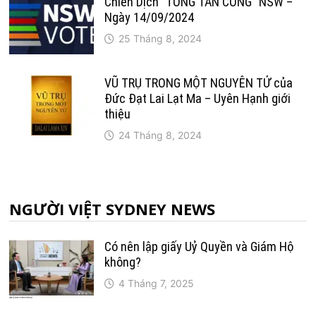
Chiến Dịch “TỔNG TẤN CÔNG” NSW –
Ngày 14/09/2024
25 Tháng 8, 2024
VŨ TRỤ TRONG MỘT NGUYÊN TỬ của
Đức Đạt Lai Lạt Ma – Uyên Hạnh giới
thiệu
24 Tháng 8, 2024
NGƯỜI VIỆT SYDNEY NEWS
Có nên lập giấy Uỷ Quyền và Giám Hộ
không?
4 Tháng 7, 2025