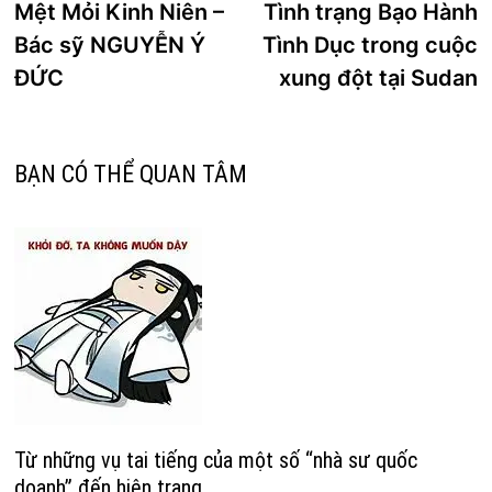
trước:
k
Mệt Mỏi Kinh Niên –
Tình trạng Bạo Hành
hướng
Bác sỹ NGUYỄN Ý
Tình Dục trong cuộc
bài
ĐỨC
xung đột tại Sudan
viết
BẠN CÓ THỂ QUAN TÂM
Từ những vụ tai tiếng của một số “nhà sư quốc
doanh” đến hiện trạng ..