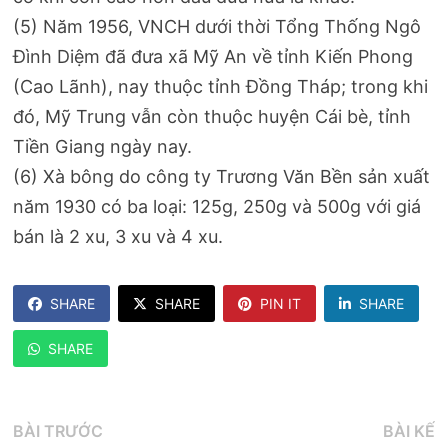
(5) Năm 1956, VNCH dưới thời Tổng Thống Ngô
Đình Diệm đã đưa xã Mỹ An về tỉnh Kiến Phong
(Cao Lãnh), nay thuộc tỉnh Đồng Tháp; trong khi
đó, Mỹ Trung vẫn còn thuộc huyện Cái bè, tỉnh
Tiền Giang ngày nay.
(6) Xà bông do công ty Trương Văn Bền sản xuất
năm 1930 có ba loại: 125g, 250g và 500g với giá
bán là 2 xu, 3 xu và 4 xu.
SHARE
SHARE
PIN IT
SHARE
SHARE
Điều
Bài
B
BÀI TRƯỚC
BÀI KẾ