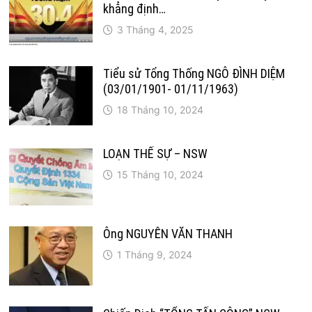
khẳng định…
3 Tháng 4, 2025
Tiểu sử Tổng Thống NGÔ ĐÌNH DIỆM
(03/01/1901- 01/11/1963)
18 Tháng 10, 2024
LOẠN THẾ SỰ – NSW
15 Tháng 10, 2024
Ông NGUYỄN VĂN THANH
1 Tháng 9, 2024