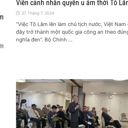
Viễn cảnh nhân quyền u ám thời Tô L
27 Tháng 7, 2024
ệm
“Việc Tô Lâm lên làm chủ tịch nước, Việt Nam 
đây trở thành một quốc gia công an theo đún
nghĩa đen”. Bộ Chính …
ết