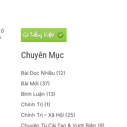
tổ
V
Chuyên Mục
Bài Đọc Nhiều
(12)
Bài Mới
(37)
Bình Luận
(13)
Chính Trị
(1)
Chính Trị – Xã Hội
(25)
Chuyện Tù Cải Tạo & Vượt Biên
(9)