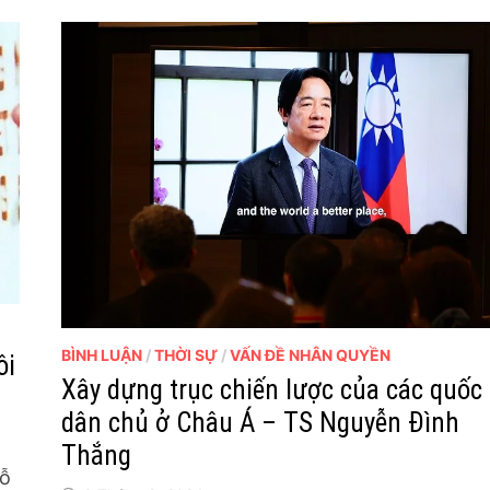
BÌNH LUẬN
/
THỜI SỰ
/
VẤN ĐỀ NHÂN QUYỀN
ôi
Xây dựng trục chiến lược của các quốc 
dân chủ ở Châu Á – TS Nguyễn Đình
Thắng
hỗ