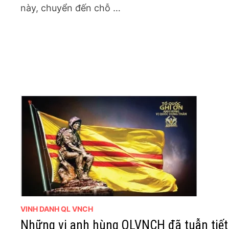
này, chuyển đến chỗ …
VINH DANH QL VNCH
Những vị anh hùng QLVNCH đã tuẫn tiết