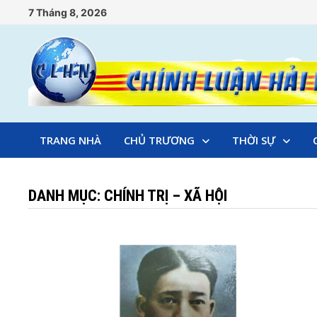
Skip
7 Tháng 8, 2026
to
content
TRANG NHÀ
CHỦ TRƯƠNG
THỜI SỰ
DANH MỤC:
CHÍNH TRỊ – XÃ HỘI