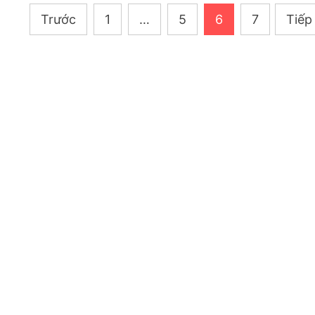
Phân
Trước
1
…
5
6
7
Tiếp
trang
bài
viết