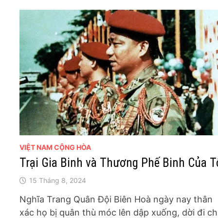
VIỆT NAM CỘNG HÒA
Trại Gia Binh và Thương Phế Binh Của T
15 Tháng 8, 2024
Nghĩa Trang Quân Đội Biên Hoà ngày nay thân
xác họ bị quân thù móc lên dập xuống, dời đi c