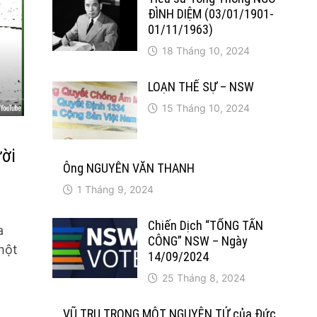
ĐÌNH DIỆM (03/01/1901-
01/11/1963)
18 Tháng 10, 2024
LOẠN THẾ SỰ – NSW
15 Tháng 10, 2024
ời
Ông NGUYỄN VĂN THANH
1 Tháng 9, 2024
Chiến Dịch “TỔNG TẤN
a
CÔNG” NSW – Ngày
một
14/09/2024
25 Tháng 8, 2024
VŨ TRỤ TRONG MỘT NGUYÊN TỬ của Đức