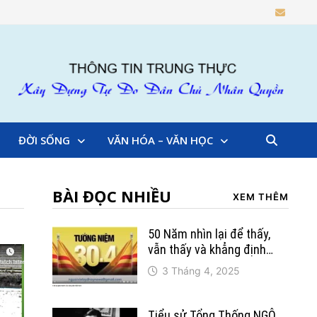
ĐỜI SỐNG
VĂN HÓA – VĂN HỌC
BÀI ĐỌC NHIỀU
XEM THÊM
50 Năm nhìn lại để thấy,
vẫn thấy và khẳng định…
3 Tháng 4, 2025
Tiểu sử Tổng Thống NGÔ