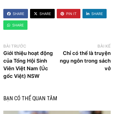
SHARE
SHARE
PIN IT
SHARE
SHARE
Điều
Bài
B
BÀI TRƯỚC
BÀI KẾ
trước:
k
Giới thiệu hoạt động
Chỉ có thể là truyện
hướng
của Tổng Hội Sinh
ngụ ngôn trong sách
bài
Viên Việt Nam (Úc
vở
viết
gốc Việt) NSW
BẠN CÓ THỂ QUAN TÂM