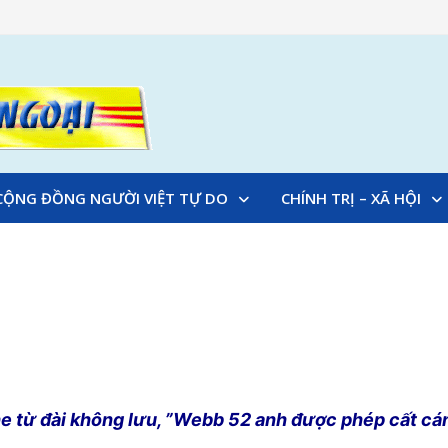
CỘNG ĐỒNG NGƯỜI VIỆT TỰ DO
CHÍNH TRỊ – XÃ HỘI
e từ đài không lưu, ”Webb 52 anh được phép cất cá