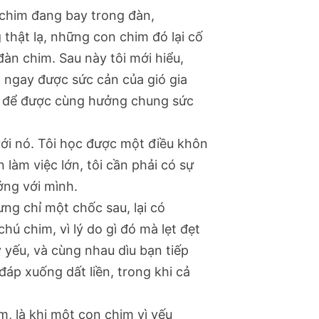
 chim đang bay trong đàn,
g thật lạ, những con chim đó lại cố
đàn chim. Sau này tôi mới hiểu,
m ngay được sức cản của gió gia
m, để được cùng hưởng chung sức
ới nó. Tôi học được một điều khôn
 làm việc lớn, tôi cần phải có sự
ởng với mình.
ưng chỉ một chốc sau, lại có
hú chim, vì lý do gì đó mà lẹt đẹt
y yếu, và cùng nhau dìu bạn tiếp
đáp xuống dất liền, trong khi cả
im, là khi một con chim vì yếu