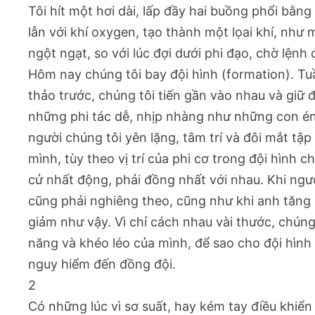
Tôi hít một hơi dài, lấp đầy hai buồng phổi bằng
lẫn với khí oxygen, tạo thành một lọai khí, nh
ngột ngạt, so với lúc đợi dưới phi đạo, chờ lệnh 
Hôm nay chúng tôi bay đội hình (formation). Tu
thảo trước, chúng tôi tiến gần vào nhau và giữ 
những phi tác dễ, nhịp nhàng như những con én
người chúng tôi yên lặng, tâm trí và đôi mắt tập
mình, tùy theo vị trí của phi cơ trong đội hình c
cử nhất động, phải đồng nhất với nhau. Khi ngườ
cũng phải nghiêng theo, cũng như khi anh tăng
giảm như vậy. Vì chỉ cách nhau vài thước, chúng
năng và khéo léo của mình, để sao cho đội hìn
nguy hiểm đến đồng đội.
2
Có những lúc vì sơ suất, hay kém tay điều khiể