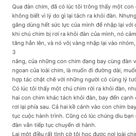
Qua đàn chim, đã có lúc tôi trông thấy một con
không biết vì lý do gì lại tách ra khỏi đàn. Nhưn
gắng dùng hết sức lực của mình để nhập lại với 
khi chú chim bị rơi ra khỏi đàn của mình, nó cả
tăng hẳn lên, và nó vôị vàng nhập lại vào nhó
3
nâng, của những con chim đang bay cùng đàn v
ngoan của loài chim, là muốn đi đường dài, muốn
hợp tác chặt chẽ với những người có cùng lý tư
Có lúc tôi thấy một chú chim rời ra khỏi đàn, nh
hai con chim khác tách khỏi đàn, bay đến cạnh c
rơi lại phía sau. Cả hai kề cánh vào con chim ba
tục cuộc hành trình. Cũng có lúc chúng dìu bạn 
đàn vẫn tiếp tục chuyến di hành.
Lại một điều rất tình cờ tôi học được nơi loài ch