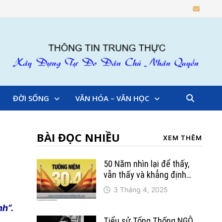
ĐỜI SỐNG
VĂN HÓA – VĂN HỌC
BÀI ĐỌC NHIỀU
XEM THÊM
50 Năm nhìn lại để thấy,
vẫn thấy và khẳng định…
3 Tháng 4, 2025
nh”.
Tiểu sử Tổng Thống NGÔ