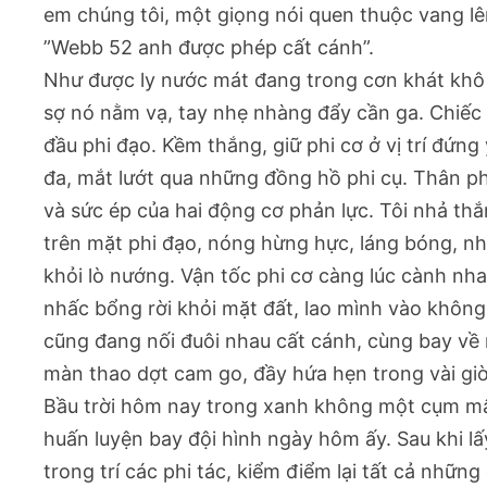
em chúng tôi, một giọng nói quen thuộc vang lê
”Webb 52 anh được phép cất cánh”.
Như được ly nước mát đang trong cơn khát khô c
sợ nó nằm vạ, tay nhẹ nhàng đẩy cần ga. Chiếc 
đầu phi đạo. Kềm thắng, giữ phi cơ ở vị trí đứng y
đa, mắt lướt qua những đồng hồ phi cụ. Thân phi
và sức ép của hai động cơ phản lực. Tôi nhả thắ
trên mặt phi đạo, nóng hừng hực, láng bóng, nh
khỏi lò nướng. Vận tốc phi cơ càng lúc cành nh
nhấc bổng rời khỏi mặt đất, lao mình vào không g
cũng đang nối đuôi nhau cất cánh, cùng bay về
màn thao dợt cam go, đầy hứa hẹn trong vài giờ 
Bầu trời hôm nay trong xanh không một cụm mây,
huấn luyện bay đội hình ngày hôm ấy. Sau khi lấ
trong trí các phi tác, kiểm điểm lại tất cả những