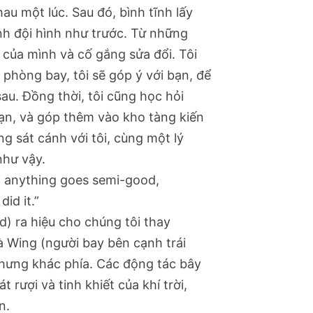
au một lúc. Sau đó, bình tĩnh lấy
thành đội hình như trước. Từ những
 của mình và cố gắng sửa đổi. Tôi
phòng bay, tôi sẽ góp ý với bạn, để
u. Đồng thời, tôi cũng học hỏi
ạn, và góp thêm vào kho tàng kiến
g sát cánh với tôi, cùng một lý
như vậy.
 If anything goes semi-good,
did it.”
d) ra hiệu cho chúng tôi thay
 là Wing (người bay bên cạnh trái
 nhưng khác phía. Các động tác bây
rượi và tinh khiết của khí trời,
n.