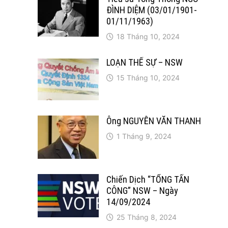
ĐÌNH DIỆM (03/01/1901-
01/11/1963)
18 Tháng 10, 2024
LOẠN THẾ SỰ – NSW
15 Tháng 10, 2024
Ông NGUYỄN VĂN THANH
1 Tháng 9, 2024
Chiến Dịch “TỔNG TẤN
CÔNG” NSW – Ngày
14/09/2024
25 Tháng 8, 2024