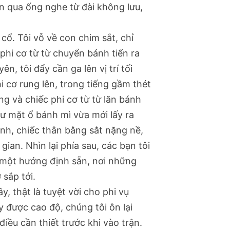
n qua ống nghe từ đài không lưu,
ổ. Tôi vỗ về con chim sắt, chỉ
phi cơ từ từ chuyển bánh tiến ra
ên, tôi đẩy cần ga lên vị trí tối
 cơ rung lên, trong tiếng gầm thét
ng và chiếc phi cơ từ từ lăn bánh
ư mặt ổ bánh mì vừa mới lấy ra
anh, chiếc thân bằng sắt nặng nề,
ian. Nhìn lại phía sau, các bạn tôi
 một hướng định sẵn, nơi những
sắp tới.
 thật là tuyệt vời cho phi vụ
y được cao độ, chúng tôi ôn lại
 điều cần thiết trước khi vào trận.