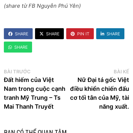
(share từ FB Nguyễn Phú Yên)
SHARE
SHARE
PIN IT
SHARE
SHARE
Điều
Bài
B
BÀI TRƯỚC
BÀI KẾ
trước:
k
Đất hiếm của Việt
Nữ Đại tá gốc Việt
hướng
Nam trong cuộc cạnh
điều khiển chiến đấu
bài
tranh Mỹ Trung – Ts
cơ tối tân của Mỹ, tài
viết
Mai Thanh Truyết
năng xuất.
BẠN CÓ THỂ QUAN TÂM