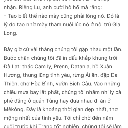
nhận. Riêng Lư, anh cười hô hố mà rằng:
– Tao biết thế nào mày cũng phải lòng nó. Đó là
lý do tao nhờ mày thăm nuôi lúc nó ở nội trú Gia
Long.
Bây giờ cứ vài tháng chúng tôi gặp nhau một lần.
Bước chân chúng tôi đã in dấu khắp khung trời
Đà Lạt: thác Cam ly, Prenn, Datanla, hồ Xuân
Hương, thung lũng tình yêu, rừng Ái ân, đập Đa
Thiện, chợ Hòa Bình, vườn Bích Câu. Vào những
chiều mưa bay lất phất, chúng tôi nhâm nhi ly cà
phê đắng ở quán Tùng hay đưa nhau đi ăn ở
Mêkông. Đây là khoảng thời gian đẹp nhất, thơ
mộng nhất của tình yêu. Tôi chỉ chờ đến năm
cuối trước khi Trang tốt nghiệp, chúng tôi sẽ làm