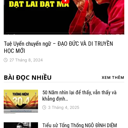
Tuệ Uyển chuyển ngữ – ĐẠO ĐỨC VÀ DI TRUYỀN
HỌC MỚI
27 Tháng 8, 2024
BÀI ĐỌC NHIỀU
XEM THÊM
50 Năm nhìn lại để thấy, vẫn thấy và
khẳng định…
3 Tháng 4, 2025
Tiểu sử Tổng Thống NGÔ ĐÌNH DIỆM