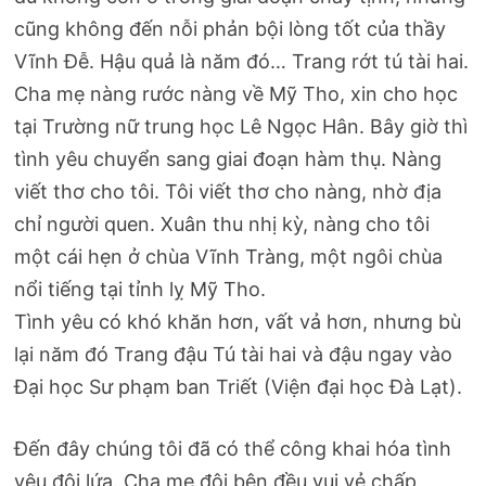
cũng không đến nỗi phản bội lòng tốt của thầy
Vĩnh Đễ. Hậu quả là năm đó… Trang rớt tú tài hai.
Cha mẹ nàng rước nàng về Mỹ Tho, xin cho học
tại Trường nữ trung học Lê Ngọc Hân. Bây giờ thì
tình yêu chuyển sang giai đoạn hàm thụ. Nàng
viết thơ cho tôi. Tôi viết thơ cho nàng, nhờ địa
chỉ người quen. Xuân thu nhị kỳ, nàng cho tôi
một cái hẹn ở chùa Vĩnh Tràng, một ngôi chùa
nổi tiếng tại tỉnh lỵ Mỹ Tho.
Tình yêu có khó khăn hơn, vất vả hơn, nhưng bù
lại năm đó Trang đậu Tú tài hai và đậu ngay vào
Đại học Sư phạm ban Triết (Viện đại học Đà Lạt).
Đến đây chúng tôi đã có thể công khai hóa tình
yêu đôi lứa. Cha mẹ đôi bên đều vui vẻ chấp