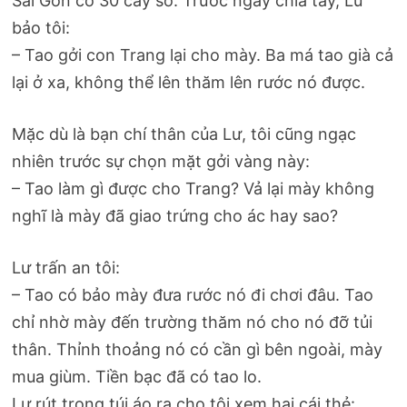
Sài Gòn có 30 cây số. Trước ngày chia tay, Lư
bảo tôi:
– Tao gởi con Trang lại cho mày. Ba má tao già cả
lại ở xa, không thể lên thăm lên rước nó được.
Mặc dù là bạn chí thân của Lư, tôi cũng ngạc
nhiên trước sự chọn mặt gởi vàng này:
– Tao làm gì được cho Trang? Vả lại mày không
nghĩ là mày đã giao trứng cho ác hay sao?
Lư trấn an tôi:
– Tao có bảo mày đưa rước nó đi chơi đâu. Tao
chỉ nhờ mày đến trường thăm nó cho nó đỡ tủi
thân. Thỉnh thoảng nó có cần gì bên ngoài, mày
mua giùm. Tiền bạc đã có tao lo.
Lư rút trong túi áo ra cho tôi xem hai cái thẻ: