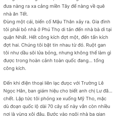
đưa nàng ra xa cảng miền Tây để nàng về quê
nhà ăn Tết.
Đùng một cái, biến cố Mậu Thân xảy ra. Gia đình
tôi phải bỏ nhà ở Phú Thọ di tản đến nhà bà dì tại
quận Nhất. Hết công kích đợt một, đến tấn kích
đợt hai. Chúng tôi bặt tin nhau từ đó. Ruột gan
tôi như dầu sôi lửa bỏng, nhưng không thể làm gì
được trong hoàn cảnh toàn quốc đang… tổng
công kích.
Đến khi điện thoại liên lạc đưọc với Trường Lê
Ngọc Hân, ban giám hiệu cho biết anh chị Lư đã…
chết. Lập tức tôi phóng xe xuống Mỹ Tho, mặc
dù đoạn quốc lộ dài 70 cây số này vẫn còn nhiều
nơi là vùng xôi đậu. Bước vào ngôi nhà ba gian