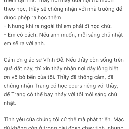
thêm tại nhà. Thầy nói mấy đứa nội trú muốn
theo học, thầy sẽ chứng nhận với nhà trường để
được phép ra học thêm.
– Nhưng khi ra ngoài thì em phải đi học chứ.
– Em có cách. Nếu anh muốn, mỗi sáng chủ nhật
em sẽ ra với anh.
Cám ơn giáo sư Vĩnh Đễ. Nếu thầy còn sống trên
quả đất này, thì xin thầy nhận nơi đây lòng biết
ơn vô bờ bến của tôi. Thầy đã thông cảm, đã
chứng nhận Trang có học cours riêng với thầy,
để Trang có thể bay nhảy với tôi mỗi sáng chủ
nhật.
Tình yêu của chúng tôi cứ thế mà phát triển. Mặc
dù không còn ở trong giai đoạn chay tịnh, nhưng