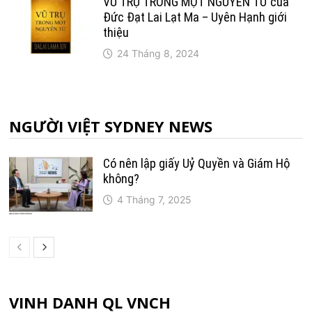
VŨ TRỤ TRONG MỘT NGUYÊN TỬ của
Đức Đạt Lai Lạt Ma – Uyên Hạnh giới
thiệu
24 Tháng 8, 2024
NGƯỜI VIỆT SYDNEY NEWS
Có nên lập giấy Uỷ Quyền và Giám Hộ
không?
4 Tháng 7, 2025
VINH DANH QL VNCH