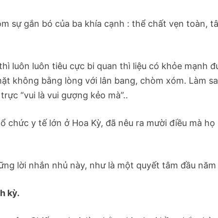
 sự gắn bó của ba khía cạnh : thể chất vẹn toàn, t
ì luôn luôn tiêu cực bi quan thì liệu có khỏe mạnh 
 mặt không bằng lòng với lân bang, chòm xóm. Làm s
ực “vui là vui gượng kẻo mà”..
 chức y tế lớn ở Hoa Kỳ, đã nêu ra mười điều mà họ 
hững lời nhắn nhủ này, như là một quyết tâm đầu năm 
h kỳ.