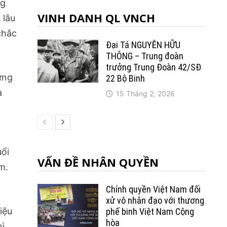
ng
VINH DANH QL VNCH
 lâu
chắc
Đại Tá NGUYỄN HỮU
THÔNG – Trung đoàn
trưởng Trung Ðoàn 42/SÐ
ững
22 Bộ Binh
a
15 Tháng 2, 2026
uổi
VẤN ĐỀ NHÂN QUYỀN
m.
Chính quyền Việt Nam đối
xử vô nhân đạo với thương
iệu
phế binh Việt Nam Cộng
hòa
hì