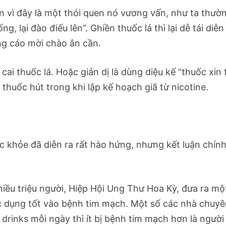
ăn vì đây là một thói quen nó vương vấn, như ta thườ
, lại đào điếu lên”. Ghiền thuốc lá thì lại dễ tái diễn 
ng cáo mời chào ân cần.
ai thuốc lá. Hoặc giản dị là dùng diệu kế “thuốc xin 
thuốc hút trong khi lập kế hoạch giã từ nicotine.
ức khỏe đã diễn ra rất hào hứng, nhưng kết luận chín
iều triệu người, Hiệp Hội Ung Thư Hoa Kỳ, đưa ra mộ
ác dụng tốt vào bệnh tim mạch. Một số các nhà chuy
drinks mỗi ngày thì ít bị bệnh tim mạch hơn là người