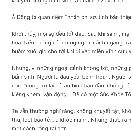
khuynh hướng bẩm sinh ta phải trở về với nó ”.
Á Đông ta quan niệm “nhân chi sơ, tính bản thiệ
Khởi thủy, mọi sự đều tốt đẹp. Sau khi sanh, mẹ
hóa. Nếu không có những ngoại cảnh ngang trái,
buồm xuôi gió cho tới khi đi vào miền vĩnh cửu v
Nhưng, vì những ngoại cảnh không tốt, những p
bẩm sinh. Người ta đau yếu, bệnh hoạn. Người ta
con đường trở lại cái an bình ban đầu: những b
kiêng khem, vận động….Ðể có một Sức Khỏe Tố
Ta vẫn thường nghĩ rằng, không khuyết tật, khô
thư, loét bao tử…là khỏe mạnh. Nhưng thực ra
một cách rộng rãi hơn.