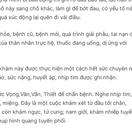
hỗ này sang chỗ khác, làm gì để bớt đau, có yếu tố n
uá xúc động lại quên đi vài điều.
 khỏe, bệnh cũ, bệnh mới, quá trình giải phẫu, tai nạn 
 của thân nhân trực hệ, thuốc đang uống, dị ứng với
ự khám này được thực hiện một cách hết sức chuyên 
o, sức nặng, huyết áp, nhịp tim được ghi nhận.
c Vọng,Văn,Vấn, Thiết để chẩn bệnh. Nghe nhịp tim
, miệng. Đây là một cuộc khám xét từ đầu tới chân,
, còn khám ngực, tử cung; nam giới, khám nhiếp tuyế
chụp hình quang tuyến phổi.