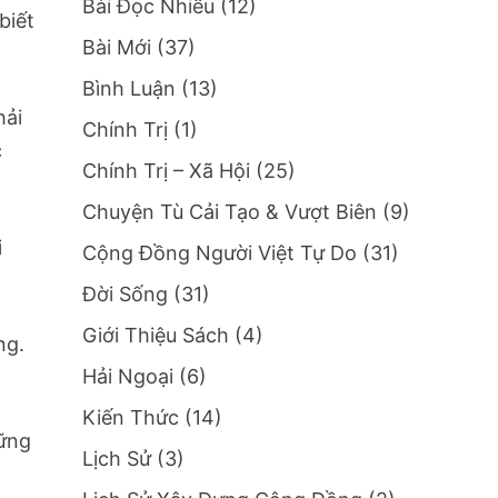
Bài Đọc Nhiều
(12)
biết
Bài Mới
(37)
Bình Luận
(13)
hải
Chính Trị
(1)
c
Chính Trị – Xã Hội
(25)
Chuyện Tù Cải Tạo & Vượt Biên
(9)
i
Cộng Đồng Người Việt Tự Do
(31)
Đời Sống
(31)
Giới Thiệu Sách
(4)
ng.
Hải Ngoại
(6)
Kiến Thức
(14)
hững
Lịch Sử
(3)