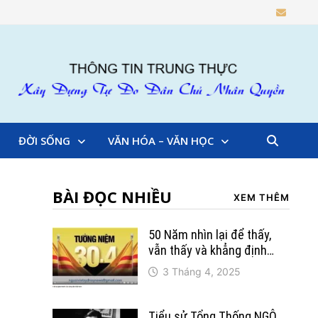
ĐỜI SỐNG
VĂN HÓA – VĂN HỌC
BÀI ĐỌC NHIỀU
XEM THÊM
50 Năm nhìn lại để thấy,
vẫn thấy và khẳng định…
3 Tháng 4, 2025
t
Tiểu sử Tổng Thống NGÔ