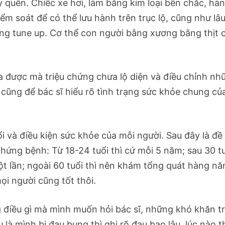
 quên. Chiếc xe hơi, làm bằng kim loại bền chắc, hà
 soát để có thể lưu hành trên trục lộ, cũng như lâu
ang tune up. Cơ thể con người bằng xương bằng thịt 
a được mà triệu chứng chưa lộ diện và điều chỉnh nh
 cũng để bác sĩ hiểu rõ tình trạng sức khỏe chung củ
i và điều kiện sức khỏe của mỗi người. Sau đây là đề
chứng bệnh: Từ 18-24 tuổi thì cứ mỗi 5 năm; sau 30 t
t lần; ngoài 60 tuổi thì nên khám tổng quát hàng nă
i người cũng tốt thôi.
g điều gì mà mình muốn hỏi bác sĩ, những khó khăn tr
à mình bị đau bụng thì ghi rõ đau bao lâu, lúc nào t