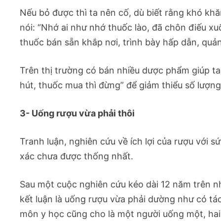
Nếu bỏ được thì ta nên cố, dù biết rằng khó kh
nói: “Nhớ ai như nhớ thuốc lào, đã chôn điếu xuống
thuốc bán sẵn khắp nơi, trình bày hấp dẫn, quả
Trên thị trường có bán nhiều dược phẩm giúp ta c
hút, thuốc mua thì đừng” để giảm thiểu số lượng 
3- Uống rượu vừa phải thôi
Tranh luận, nghiên cứu về ích lợi của rượu với s
xác chưa được thống nhất.
Sau một cuộc nghiên cứu kéo dài 12 năm trên nh
kết luận là uống rượu vừa phải dường như có t
môn y học cũng cho là một người uống một, hai 