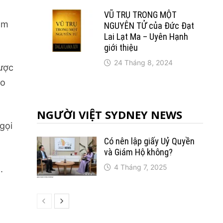
VŨ TRỤ TRONG MỘT
âm
NGUYÊN TỬ của Đức Đạt
Lai Lạt Ma – Uyên Hạnh
giới thiệu
24 Tháng 8, 2024
được
ao
NGƯỜI VIỆT SYDNEY NEWS
gọi
Có nên lập giấy Uỷ Quyền
và Giám Hộ không?
4 Tháng 7, 2025
.