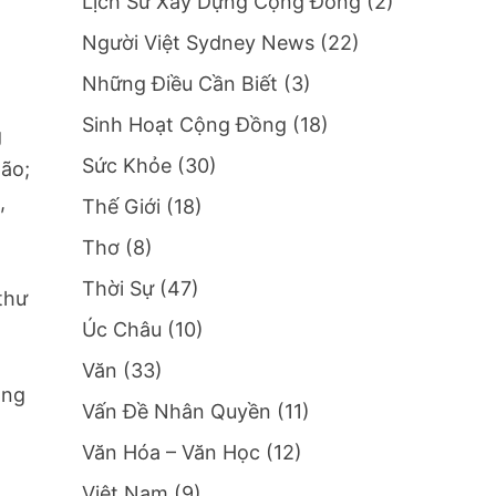
Lịch Sử Xây Dựng Cộng Đồng
(2)
Người Việt Sydney News
(22)
Những Điều Cần Biết
(3)
Sinh Hoạt Cộng Đồng
(18)
g
Sức Khỏe
(30)
não;
,
Thế Giới
(18)
Thơ
(8)
Thời Sự
(47)
thư
Úc Châu
(10)
Văn
(33)
ồng
Vấn Đề Nhân Quyền
(11)
Văn Hóa – Văn Học
(12)
Việt Nam
(9)