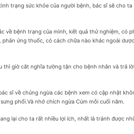
tình trạng sức khỏe của người bệnh, bác sĩ sẽ cho ta 
mắc về bệnh trạng của mình, kết quả thử nghiệm, có p
u, phản ứng thuốc, có cách chữa nào khác ngoài dượ
u thì giờ cắt nghĩa tường tận cho bệnh nhân và trả lờ
 bác sĩ về chủng ngừa các bệnh xem có cập nhật khô
, sưng phổi.Và nhớ chích ngừa Cúm mỗi cuối năm.
ng lại cho ta rất nhiều lợi ích, nhất là tránh được n