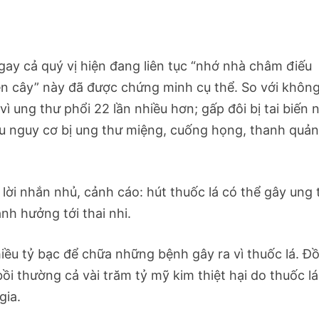
ngay cả quý vị hiện đang liên tục “nhớ nhà châm điếu
lên cây” này đã được chứng minh cụ thể. So với khôn
vì ung thư phổi 22 lần nhiều hơn; gấp đôi bị tai biến 
iều nguy cơ bị ung thư miệng, cuống họng, thanh quản
lời nhắn nhủ, cảnh cáo: hút thuốc lá có thể gây ung 
nh hưởng tới thai nhi.
hiều tỷ bạc để chữa những bệnh gây ra vì thuốc lá. Ð
bồi thường cả vài trăm tỷ mỹ kim thiệt hại do thuốc lá
gia.