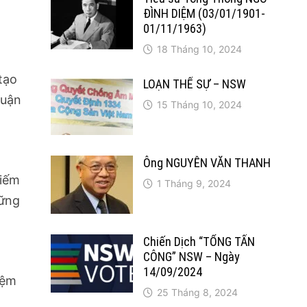
ĐÌNH DIỆM (03/01/1901-
01/11/1963)
18 Tháng 10, 2024
tạo
LOẠN THẾ SỰ – NSW
huận
15 Tháng 10, 2024
h
Ông NGUYỄN VĂN THANH
kiếm
1 Tháng 9, 2024
hững
Chiến Dịch “TỔNG TẤN
CÔNG” NSW – Ngày
14/09/2024
iệm
25 Tháng 8, 2024