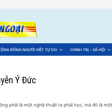
CỘNG ĐỒNG NGƯỜI VIỆT TỰ DO
CHÍNH TRỊ – XÃ HỘI
uyễn Ý Ðức
ng phải là một nghệ thuật ta phải học, mà đó là mộ