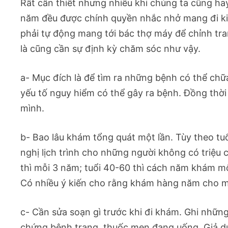
Rất cần thiết nhưng nhiều khi chúng ta cũng hay
năm đều được chính quyền nhắc nhở mang đi kiểm
phải tự động mang tới bác thợ máy để chỉnh tr
là cũng cần sự định kỳ chăm sóc như vậy.
a- Mục đích là để tìm ra những bệnh có thể chữ
yếu tố nguy hiểm có thể gây ra bệnh. Đồng thời
mình.
b- Bao lâu khám tổng quát một lần. Tùy theo tuổ
nghị lịch trình cho những người không có triệu 
thì mỗi 3 năm; tuổi 40-60 thì cách năm khám mộ
Có nhiều ý kiến cho rằng khám hàng năm cho mọ
c- Cần sửa soạn gì trước khi đi khám. Ghi nhữn
chứng bệnh trạng, thuốc men đang uống. Giả dụ l