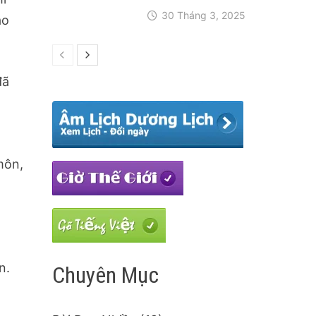
30 Tháng 3, 2025
ào
đã
môn,
,
n.
Chuyên Mục