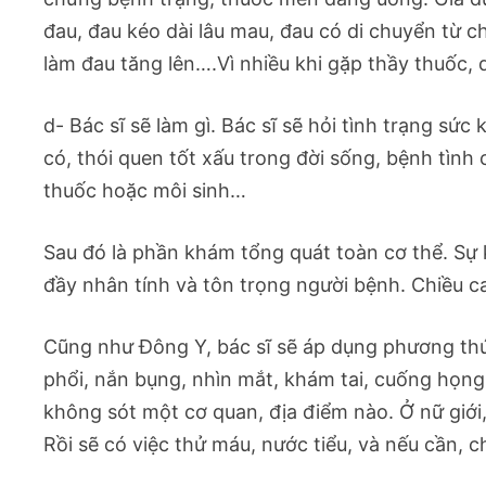
đau, đau kéo dài lâu mau, đau có di chuyển từ c
làm đau tăng lên….Vì nhiều khi gặp thầy thuốc, q
d- Bác sĩ sẽ làm gì. Bác sĩ sẽ hỏi tình trạng sức
có, thói quen tốt xấu trong đời sống, bệnh tình
thuốc hoặc môi sinh…
Sau đó là phần khám tổng quát toàn cơ thể. S
đầy nhân tính và tôn trọng người bệnh. Chiều ca
Cũng như Đông Y, bác sĩ sẽ áp dụng phương thứ
phổi, nắn bụng, nhìn mắt, khám tai, cuống họng
không sót một cơ quan, địa điểm nào. Ở nữ giới
Rồi sẽ có việc thử máu, nước tiểu, và nếu cần, 