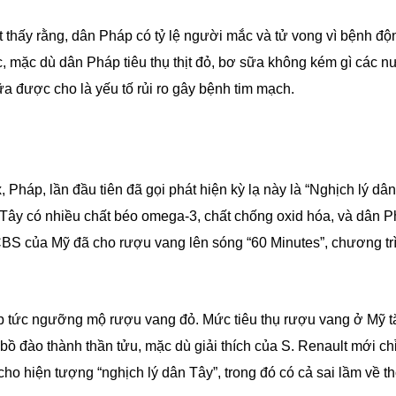
t thấy rằng, dân Pháp có tỷ lệ người mắc và tử vong vì bệnh độ
 mặc dù dân Pháp tiêu thụ thịt đỏ, bơ sữa không kém gì các n
ữa được cho là yếu tố rủi ro gây bệnh tim mạch.
Pháp, lần đầu tiên đã gọi phát hiện kỳ lạ này là “Nghịch lý dâ
ực Tây có nhiều chất béo omega-3, chất chống oxid hóa, và dân 
BS của Mỹ đã cho rượu vang lên sóng “60 Minutes”, chương tr
ập tức ngưỡng mộ rượu vang đỏ. Mức tiêu thụ rượu vang ở Mỹ 
 đào thành thần tửu, mặc dù giải thích của S. Renault mới chỉ
cho hiện tượng “nghịch lý dân Tây”, trong đó có cả sai lầm về t