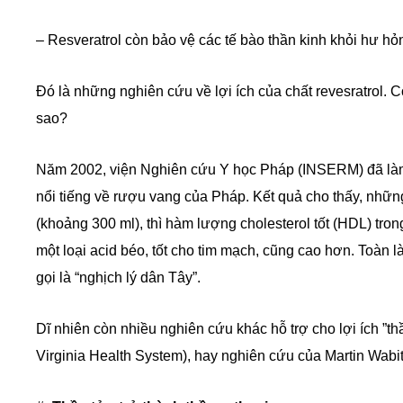
– Resveratrol còn bảo vệ các tế bào thần kinh khỏi hư hỏ
Đó là những nghiên cứu về lợi ích của chất revesratrol. 
sao?
Năm 2002, viện Nghiên cứu Y học Pháp (INSERM) đã làm 
nổi tiếng về rượu vang của Pháp. Kết quả cho thấy, nhữ
(khoảng 300 ml), thì hàm lượng cholesterol tốt (HDL) t
một loại acid béo, tốt cho tim mạch, cũng cao hơn. Toàn 
gọi là “nghịch lý dân Tây”.
Dĩ nhiên còn nhiều nghiên cứu khác hỗ trợ cho lợi ích ”t
Virginia Health System), hay nghiên cứu của Martin Wab