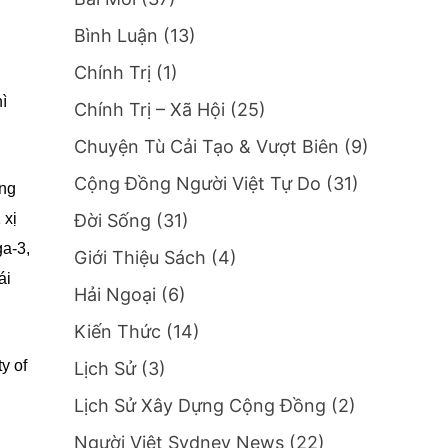
Bình Luận
(13)
Chính Trị
(1)
hì
Chính Trị – Xã Hội
(25)
Chuyện Tù Cải Tạo & Vượt Biên
(9)
Cộng Đồng Người Việt Tự Do
(31)
ùng
Đời Sống
(31)
 xị
ga-3,
Giới Thiệu Sách
(4)
ái
Hải Ngoại
(6)
Kiến Thức
(14)
y of
Lịch Sử
(3)
Lịch Sử Xây Dựng Cộng Đồng
(2)
Người Việt Sydney News
(22)