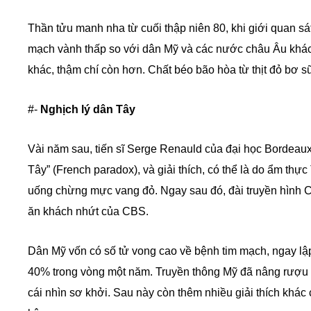
Thần tửu manh nha từ cuối thập niên 80, khi giới quan sá
mạch vành thấp so với dân Mỹ và các nước châu Âu khác,
khác, thậm chí còn hơn. Chất béo bão hòa từ thịt đỏ bơ s
#-
Nghịch lý dân Tây
Vài năm sau, tiến sĩ Serge Renauld của đại học Bordeaux, 
Tây” (French paradox), và giải thích, có thể là do ẩm th
uống chừng mực vang đỏ. Ngay sau đó, đài truyền hình C
ăn khách nhứt của CBS.
Dân Mỹ vốn có số tử vong cao về bệnh tim mạch, ngay l
40% trong vòng một năm. Truyền thông Mỹ đã nâng rượu bồ
cái nhìn sơ khởi. Sau này còn thêm nhiều giải thích khác 