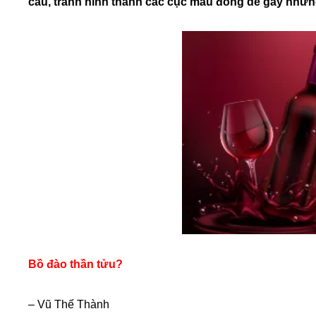
cầu, tránh hình thành các cục máu đông dễ gây nhữ
Bồ đào thần tửu?
–
Vũ Thế Thành