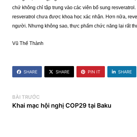
chứ không chỉ tập trung vào các viên bổ sung resveratrol
resveratrol chưa được khoa học xác nhận. Hơn nữa, reves
người. Nhưng không sao, thực phẩm chức năng lại rất th
Vũ Thế Thành
SHARE
SHARE
PIN IT
SHARE
Điều
Bài
BÀI TRƯỚC
trước:
Khai mạc hội nghị COP29 tại Baku
hướng
bài
viết