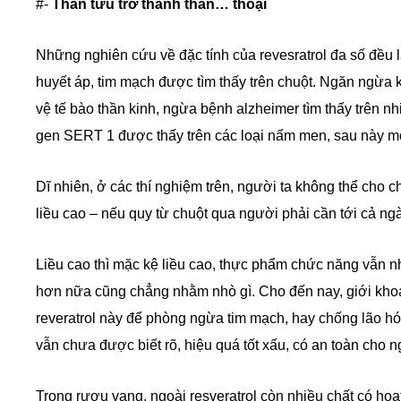
#-
Thần tửu trở thành thần… thoại
Những nghiên cứu về đặc tính của revesratrol đa số đều 
huyết áp, tim mạch được tìm thấy trên chuột. Ngăn ngừa 
vệ tế bào thần kinh, ngừa bệnh alzheimer tìm thấy trên n
gen SERT 1 được thấy trên các loại nấm men, sau này mới
Dĩ nhiên, ở các thí nghiệm trên, người ta không thể cho c
liều cao – nếu quy từ chuột qua người phải cần tới cả ngà
Liều cao thì mặc kệ liều cao, thực phẩm chức năng vẫn n
hơn nữa cũng chẳng nhằm nhò gì. Cho đến nay, giới kh
reveratrol này để phòng ngừa tim mạch, hay chống lão hó
vẫn chưa được biết rõ, hiệu quá tốt xấu, có an toàn cho 
Trong rượu vang, ngoài resveratrol còn nhiều chất có hoạt 