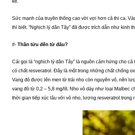
kê.
Sức mạnh của truyền thông cao vời vợi hơn cả thi ca. Vào
thì biết. “Nghịch lý dân Tây” đã được trích dẫn như kinh 
#-
Thần tửu đến từ đâu?
Cái gọi là “nghịch lý dân Tây” là nguồn cảm hứng cho cả
có chất resveratrol. Đây là một trong những chất chống o
Vang đỏ được lên men từ trái nho còn nguyên vỏ, nên lượ
vang đỏ từ 0,2 – 5,8 mg/lít. Nho vỏ dày như loại Malbec c
thời gian tiếp xúc lâu với vỏ nho, lượng resveratrol tron