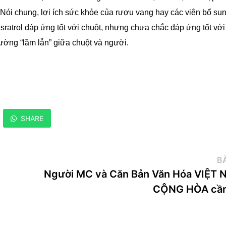
. Nói chung, lợi ích sức khỏe của rượu vang hay các viên bổ su
ratrol đáp ứng tốt với chuột, nhưng chưa chắc đáp ứng tốt với
ường “lầm lẫn” giữa chuột và người.
SHARE
BÀ
Người MC và Căn Bản Văn Hóa VIỆT
CỘNG HÒA cần