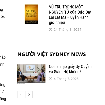
VŨ TRỤ TRONG MỘT
ng
NGUYÊN TỬ của Đức Đạt
ước
Lai Lạt Ma – Uyên Hạnh
giới thiệu
24 Tháng 8, 2024
n
NGƯỜI VIỆT SYDNEY NEWS
Pháp
ình
Có nên lập giấy Uỷ Quyền
và Giám Hộ không?
4 Tháng 7, 2025
tăng
 là
hống