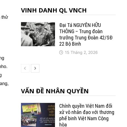
VINH DANH QL VNCH
m thử
Đại Tá NGUYỄN HỮU
THÔNG – Trung đoàn
trưởng Trung Ðoàn 42/SÐ
22 Bộ Binh
15 Tháng 2, 2026
ang
nho.
g
vang,
VẤN ĐỀ NHÂN QUYỀN
Chính quyền Việt Nam đối
xử vô nhân đạo với thương
phế binh Việt Nam Cộng
hòa