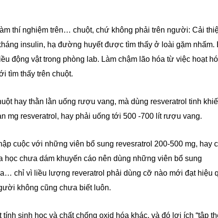
làm thí nghiệm trên… chuột, chứ không phải trên người: Cải thi
kháng insulin, hạ đường huyết được tìm thấy ở loài gặm nhấm.
hiều động vật trong phòng lab. Làm chậm lão hóa từ việc hoạt h
 tìm thấy trên chuột.
huột hay thằn lằn uống rượu vang, mà dùng resveratrol tinh khiế
n mg resveratrol, hay phải uống tới 500 -700 lít rượu vang.
hập cuộc với những viên bổ sung revesratrol 200-500 mg, hay 
oa học chưa dám khuyến cáo nên dùng những viên bổ sung
a… chỉ vì liều lượng reveratrol phải dùng cỡ nào mới đạt hiệu 
người không cũng chưa biết luôn.
tính sinh học và chất chống oxid hóa khác, và đó lợi ích “tập th