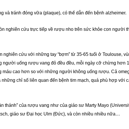
ng và tránh đóng vữa (plaque), có thể dẫn đến bệnh alzheimer.
Còn nghiên cứu trực tiếp về rượu nho trên sức khỏe con người t
nghiên cứu với những tay “bợm” từ 35-65 tuổi ở Toulouse, v
ng người uống rượu vang đỏ đều đều, mỗi ngày cỡ chừng hơn 1
rong máu cao hơn so với những người không uống rượu. Cả ome
là những chỉ số liên quan đến bệnh tim mạch, quá phù hợp với c
hần thánh” của rượu vang như của giáo sư Marty Mayo (Universit
itsch, giáo sư Đại học Ulm (Đức), và còn nhiều nhiều nữa…