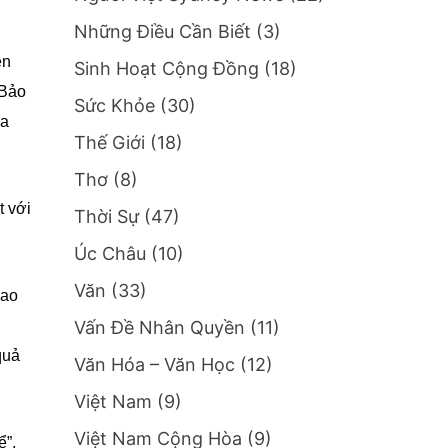
Những Điều Cần Biết
(3)
ện
Sinh Hoạt Cộng Đồng
(18)
 Bảo
Sức Khỏe
(30)
óa
Thế Giới
(18)
Thơ
(8)
t với
Thời Sự
(47)
Úc Châu
(10)
Văn
(33)
cao
Vấn Đề Nhân Quyền
(11)
quả
Văn Hóa – Văn Học
(12)
Việt Nam
(9)
Việt Nam Cộng Hòa
(9)
ể”,