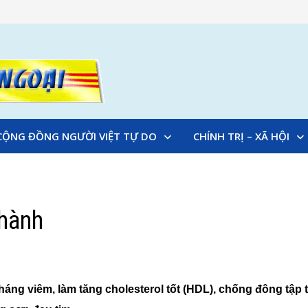
CỘNG ĐỒNG NGƯỜI VIỆT TỰ DO
CHÍNH TRỊ – XÃ HỘI
Thành
háng viêm, làm tăng cholesterol tốt (HDL), chống đông tập 