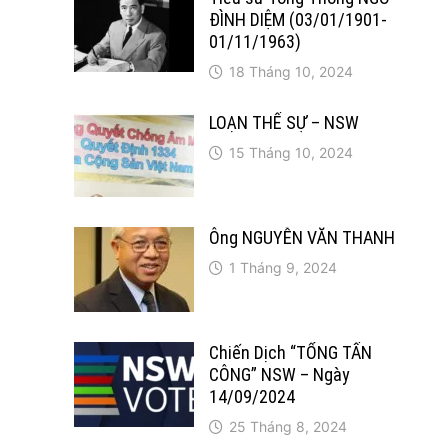
ĐÌNH DIỆM (03/01/1901-
01/11/1963)
18 Tháng 10, 2024
LOẠN THẾ SỰ – NSW
15 Tháng 10, 2024
Ông NGUYỄN VĂN THANH
1 Tháng 9, 2024
Chiến Dịch “TỔNG TẤN
CÔNG” NSW – Ngày
14/09/2024
25 Tháng 8, 2024