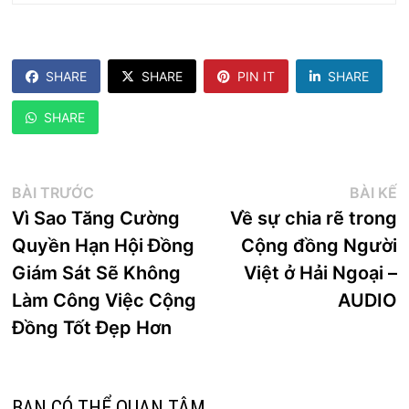
SHARE
SHARE
PIN IT
SHARE
SHARE
Điều
Bài
B
BÀI TRƯỚC
BÀI KẾ
trước:
k
Vì Sao Tăng Cường
Về sự chia rẽ trong
hướng
Quyền Hạn Hội Đồng
Cộng đồng Người
bài
Giám Sát Sẽ Không
Việt ở Hải Ngoại –
viết
Làm Công Việc Cộng
AUDIO
Đồng Tốt Đẹp Hơn
BẠN CÓ THỂ QUAN TÂM