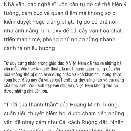
Nhà văn, các nghệ sĩ luôn cần tự do để thể hiện ý
tưởng, cảm xúc và quan điểm mà không sợ bị
kiểm duyệt hoặc trừng phạt. Tự do có thể nói
như ánh nắng, như oxy để cái cây văn hóa phát
triển mạnh mẽ, phong phú như những nhánh
cành ra nhiều hướng
Tư duy cứng nhắc trong giáo dục ở Việt Nam đã tạo ra những bài
văn mẫu. Văn học là nghệ thuật, là một mảng quan trọng của văn
hóa không thể bị định hình cứng nhắc và khô khan như công thức
toán học, điều này đã và sẽ giết chết tư duy sáng tạo và cái riêng
của học sinh. Với cách dạy văn như vậy, Việt Nam không thể có
được những nhà văn lớn.
“Thời của thánh thần” của Hoàng Minh Tường,
cuốn tiểu thuyết hiếm hoi đụng chạm đến những
vấn đề nhạy cảm như Cải cách Ruộng đất, Nhân
văn – Giai phẩm, thuyền nhân vượt biên. Ảnh: