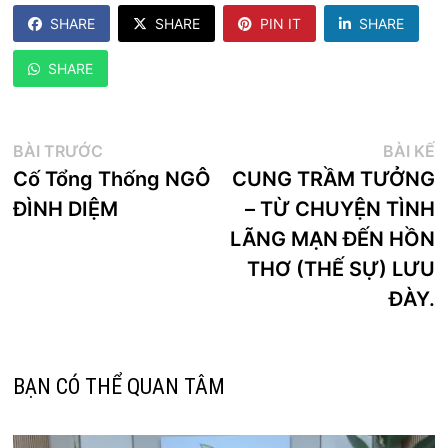
SHARE
SHARE
PIN IT
SHARE
SHARE
Điều
Bài
B
BÀI TRƯỚC
BÀI KẾ
trước:
k
Cố Tổng Thống NGÔ
CUNG TRẦM TƯỞNG
hướng
ĐÌNH DIỆM
– TỪ CHUYỆN TÌNH
bài
LÃNG MẠN ĐẾN HỒN
viết
THƠ (THẾ SỰ) LƯU
ĐÀY.
BẠN CÓ THỂ QUAN TÂM