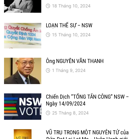
18 Tháng 10, 2024
LOẠN THẾ SỰ – NSW
15 Tháng 10, 2024
Ông NGUYỄN VĂN THANH
1 Tháng 9, 2024
Chiến Dịch “TỔNG TẤN CÔNG” NSW –
Ngày 14/09/2024
25 Tháng 8, 2024
VŨ TRỤ TRONG MỘT NGUYÊN TỬ của