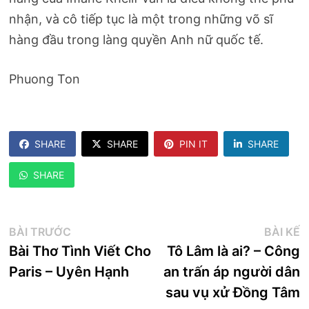
nhận, và cô tiếp tục là một trong những võ sĩ
hàng đầu trong làng quyền Anh nữ quốc tế.
Phuong Ton
SHARE
SHARE
PIN IT
SHARE
SHARE
Điều
Bài
B
BÀI TRƯỚC
BÀI KẾ
trước:
k
Bài Thơ Tình Viết Cho
Tô Lâm là ai? – Công
hướng
Paris – Uyên Hạnh
an trấn áp người dân
bài
sau vụ xử Đồng Tâm