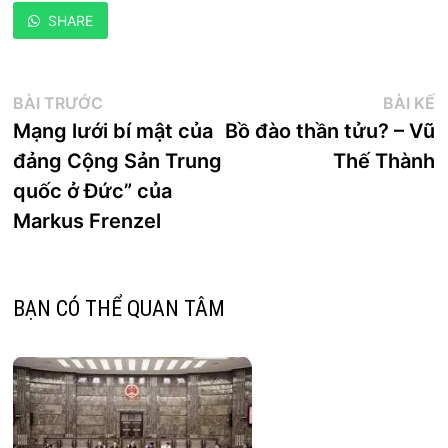
SHARE
Điều
Bài
B
BÀI TRƯỚC
BÀI KẾ
trước:
k
Mạng lưới bí mật của
Bồ đào thần tửu? – Vũ
hướng
đảng Cộng Sản Trung
Thế Thành
bài
quốc ở Đức” của
viết
Markus Frenzel
BẠN CÓ THỂ QUAN TÂM