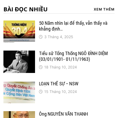
BÀI ĐỌC NHIỀU
XEM THÊM
50 Năm nhìn lại để thấy, vẫn thấy và
khẳng định…
3 Tháng 4, 2025
Tiểu sử Tổng Thống NGÔ ĐÌNH DIỆM
(03/01/1901- 01/11/1963)
18 Tháng 10, 2024
LOẠN THẾ SỰ – NSW
15 Tháng 10, 2024
Ông NGUYỄN VĂN THANH