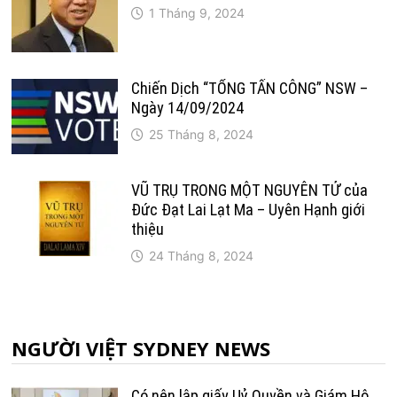
1 Tháng 9, 2024
Chiến Dịch “TỔNG TẤN CÔNG” NSW –
Ngày 14/09/2024
25 Tháng 8, 2024
VŨ TRỤ TRONG MỘT NGUYÊN TỬ của
Đức Đạt Lai Lạt Ma – Uyên Hạnh giới
thiệu
24 Tháng 8, 2024
NGƯỜI VIỆT SYDNEY NEWS
Có nên lập giấy Uỷ Quyền và Giám Hộ