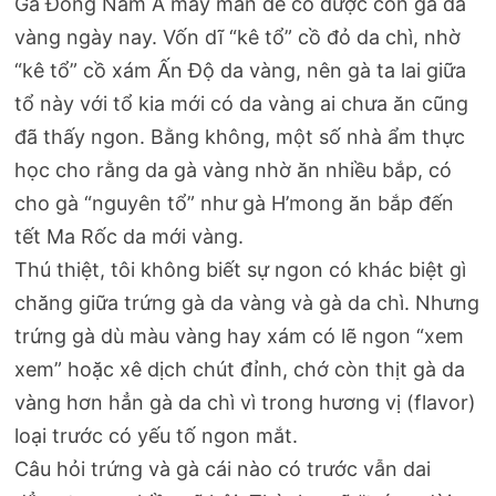
Gà Đông Nam Á may mắn để có được con gà da
vàng ngày nay. Vốn dĩ “kê tổ” cồ đỏ da chì, nhờ
“kê tổ” cồ xám Ấn Độ da vàng, nên gà ta lai giữa
tổ này với tổ kia mới có da vàng ai chưa ăn cũng
đã thấy ngon. Bằng không, một số nhà ẩm thực
học cho rằng da gà vàng nhờ ăn nhiều bắp, có
cho gà “nguyên tổ” như gà H’mong ăn bắp đến
tết Ma Rốc da mới vàng.
Thú thiệt, tôi không biết sự ngon có khác biệt gì
chăng giữa trứng gà da vàng và gà da chì. Nhưng
trứng gà dù màu vàng hay xám có lẽ ngon “xem
xem” hoặc xê dịch chút đỉnh, chớ còn thịt gà da
vàng hơn hẳn gà da chì vì trong hương vị (flavor)
loại trước có yếu tố ngon mắt.
Câu hỏi trứng và gà cái nào có trước vẫn dai