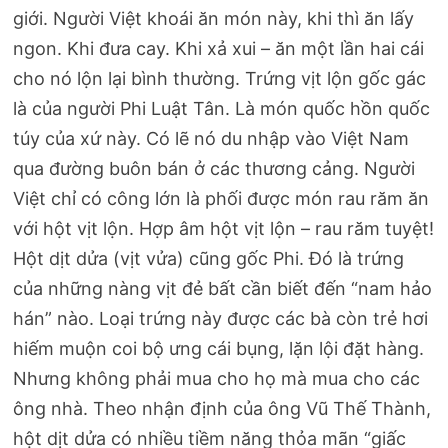
giới. Người Việt khoái ăn món này, khi thì ăn lấy
ngon. Khi đưa cay. Khi xả xui – ăn một lần hai cái
cho nó lộn lại bình thường. Trứng vịt lộn gốc gác
là của người Phi Luật Tân. Là món quốc hồn quốc
túy của xứ này. Có lẽ nó du nhập vào Việt Nam
qua đường buôn bán ở các thương cảng. Người
Việt chỉ có công lớn là phối được món rau răm ăn
với hột vịt lộn. Hợp âm hột vịt lộn – rau răm tuyệt!
Hột dịt dửa (vịt vửa) cũng gốc Phi. Đó là trứng
của những nàng vịt đẻ bất cần biết đến “nam hảo
hán” nào. Loại trứng này được các bà còn trẻ hơi
hiếm muộn coi bộ ưng cái bụng, lặn lội đặt hàng.
Nhưng không phải mua cho họ mà mua cho các
ông nhà. Theo nhận định của ông Vũ Thế Thành,
hột dịt dửa có nhiều tiềm năng thỏa mãn “giấc