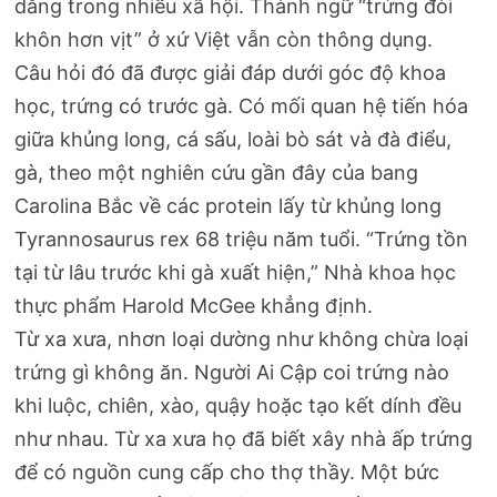
dẳng trong nhiều xã hội. Thành ngữ “trứng đòi
khôn hơn vịt” ở xứ Việt vẫn còn thông dụng.
Câu hỏi đó đã được giải đáp dưới góc độ khoa
học, trứng có trước gà. Có mối quan hệ tiến hóa
giữa khủng long, cá sấu, loài bò sát và đà điểu,
gà, theo một nghiên cứu gần đây của bang
Carolina Bắc về các protein lấy từ khủng long
Tyrannosaurus rex 68 triệu năm tuổi. “Trứng tồn
tại từ lâu trước khi gà xuất hiện,” Nhà khoa học
thực phẩm Harold McGee khẳng định.
Từ xa xưa, nhơn loại dường như không chừa loại
trứng gì không ăn. Người Ai Cập coi trứng nào
khi luộc, chiên, xào, quậy hoặc tạo kết dính đều
như nhau. Từ xa xưa họ đã biết xây nhà ấp trứng
để có nguồn cung cấp cho thợ thầy. Một bức