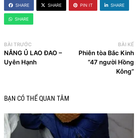
SHARE
SHARE
PIN IT
SHARE
SHARE
Điều
Bài
B
BÀI TRƯỚC
BÀI KẾ
trước:
k
NẮNG Ủ LAO ĐAO –
Phiên tòa Bắc Kinh
hướng
Uyên Hạnh
“47 người Hồng
bài
Kông”
viết
BẠN CÓ THỂ QUAN TÂM