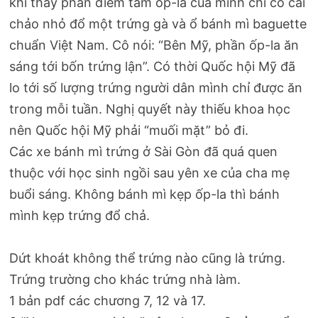
khi thấy phần điểm tâm ốp-la của mình chỉ có cái
chảo nhỏ đổ một trứng gà và ổ bánh mì baguette
chuẩn Việt Nam. Cô nói: “Bên Mỹ, phần ốp-la ăn
sáng tới bốn trứng lận”. Có thời Quốc hội Mỹ đã
lo tới số lượng trứng người dân mình chỉ được ăn
trong mỗi tuần. Nghị quyết này thiếu khoa học
nên Quốc hội Mỹ phải “muối mặt” bỏ đi.
Các xe bánh mì trứng ở Sài Gòn đã quá quen
thuộc với học sinh ngồi sau yên xe của cha mẹ
buổi sáng. Không bánh mì kẹp ốp-la thì bánh
mình kẹp trứng đổ chả.
Dứt khoát không thể trứng nào cũng là trứng.
Trứng trường cho khác trứng nhà làm.
1 bản pdf các chương 7, 12 và 17.