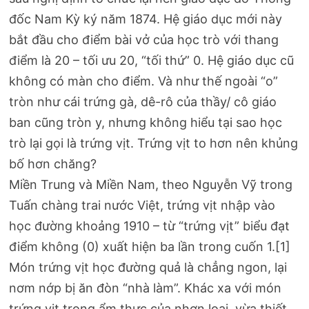
đốc Nam Kỳ ký năm 1874. Hệ giáo dục mới này
bắt đầu cho điểm bài vở của học trò với thang
điểm là 20 – tối ưu 20, “tối thứ” 0. Hệ giáo dục cũ
không có màn cho điểm. Và như thế ngoài “o”
tròn như cái trứng gà, dê-rô của thầy/ cô giáo
ban cũng tròn y, nhưng không hiểu tại sao học
trò lại gọi là trứng vịt. Trứng vịt to hơn nên khủng
bố hơn chăng?
Miền Trung và Miền Nam, theo Nguyễn Vỹ trong
Tuấn chàng trai nước Việt, trứng vịt nhập vào
học đường khoảng 1910 – từ “trứng vịt” biểu đạt
điểm không (0) xuất hiện ba lần trong cuốn 1.[1]
Món trứng vịt học đường quả là chẳng ngon, lại
nơm nớp bị ăn đòn “nhà làm”. Khác xa với món
trứng vịt trong ẩm thực của nhơn loại, vừa thiết