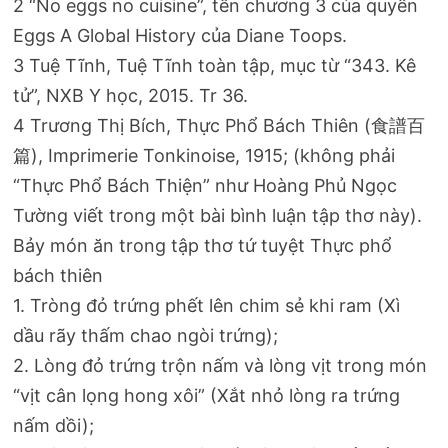
2 “No eggs no cuisine”, tên chương 3 của quyển
Eggs A Global History của Diane Toops.
3 Tuệ Tĩnh, Tuệ Tĩnh toàn tập, mục từ “343. Kê
tử”, NXB Y học, 2015. Tr 36.
4 Trương Thị Bích, Thực Phổ Bách Thiên (食譜百
篇), Imprimerie Tonkinoise, 1915; (không phải
“Thực Phổ Bách Thiện” như Hoàng Phủ Ngọc
Tường viết trong một bài bình luận tập thơ này).
Bảy món ăn trong tập thơ tứ tuyệt Thực phổ
bách thiên
1. Tròng đỏ trứng phết lên chim sẻ khi ram (Xì
dầu rãy thấm chao ngòi trứng);
2. Lòng đỏ trứng trộn nấm và lòng vịt trong món
“vịt cân lọng hong xôi” (Xắt nhỏ lòng ra trứng
nấm dồi);