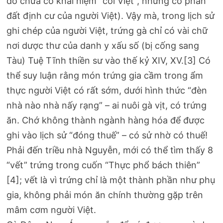
đó chưa có khái niệm “cõi Việt”, nhưng có phần
đất định cư của người Việt). Vậy mà, trong lịch sử
ghi chép của người Việt, trứng gà chỉ có vài chữ
nơi dược thư của danh y xấu số (bị cống sang
Tàu) Tuệ Tĩnh thiền sư vào thế kỷ XIV, XV.[3] Có
thể suy luận rằng món trứng gia cầm trong ẩm
thực người Việt có rất sớm, dưới hình thức “đèn
nhà nào nhà nấy rạng” – ai nuôi gà vịt, có trứng
ăn. Chớ không thành ngành hàng hóa để được
ghi vào lịch sử “đóng thuế” – có sử nhờ có thuế!
Phải đến triều nhà Nguyễn, mới có thể tìm thấy 8
“vết” trứng trong cuốn “Thực phổ bách thiên”
[4]; vết là vì trứng chỉ là một thành phần như phụ
gia, không phải món ăn chính thường gặp trên
mâm cơm người Việt.