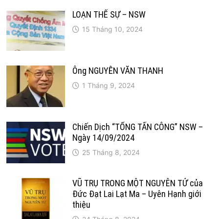
LOẠN THẾ SỰ – NSW
15 Tháng 10, 2024
Ông NGUYỄN VĂN THANH
1 Tháng 9, 2024
Chiến Dịch “TỔNG TẤN CÔNG” NSW –
Ngày 14/09/2024
25 Tháng 8, 2024
VŨ TRỤ TRONG MỘT NGUYÊN TỬ của
Đức Đạt Lai Lạt Ma – Uyên Hạnh giới
thiệu