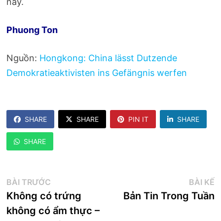
này.
Phuong Ton
Nguồn:
Hongkong: China lässt Dutzende
Demokratieaktivisten ins Gefängnis werfen
SHARE
SHARE
PIN IT
SHARE
SHARE
Điều
Bài
B
BÀI TRƯỚC
BÀI KẾ
trước:
k
Không có trứng
Bản Tin Trong Tuần
hướng
không có ẩm thực –