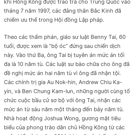
khi Hồng Kông được trao trả cho Trung Quốc vào
tháng 7 năm 1997, các đảng thân Bắc Kinh đã
chiếm ưu thế trong Hội đồng Lập pháp.
Theo các thẩm phán, giáo sư luật Benny Tai, 60
tuổi, được xem là “bộ óc” đứng sau chiến dịch
này. Vào thứ Ba, ông Tai bị tuyên án mức án tối
đa là 10 năm tù. Các luật sư bào chữa cho ông đã
đề nghị mức án hai năm tù vì ông đã nhận tội.
Các chính trị gia Au Nok-hin, Andrew Chiu Ka-
yin, và Ben Chung Kam-lun, những người cùng tổ
chức cuộc bầu cử sơ bộ với ông Tai, nhận các
mức án từ sáu năm một tháng đến bảy năm tù.
Nhà hoạt động Joshua Wong, gương mặt tiêu
biểu của phong trào dân chủ Hồng Kông từ các