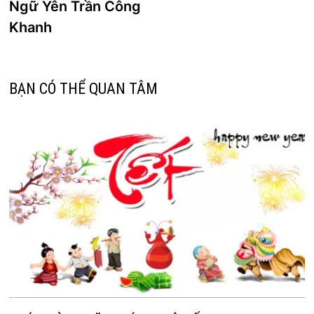
bài
Ngữ Yên Trần Công
viết
Khanh
BẠN CÓ THỂ QUAN TÂM