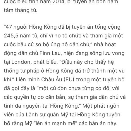
cuộc biểu tình năm 2014, bị tuyên án bốn năm
tám tháng tù.
“47 người Hồng Kông đã bị tuyên án tổng cộng
245,5 năm tù, chỉ vì họ tổ chức và tham gia một
cuộc bầu cử sơ bộ ủng hộ dân chủ,” nhà hoạt
động dân chủ Finn Lau, hiện đang sống lưu vong
tại London, phát biểu. “Điều này cho thấy hệ
thống tư pháp ở Hồng Kông đã trở thành một vũ
khí.” Liên minh Châu Âu (EU) trong một tuyên bố
đã gọi đây là “một cú đòn chưa từng có đối với
các quyền tự do căn bản, sự tham gia dân chủ và
tính đa nguyên tại Hồng Kông.” Một phát ngôn
viên của Lãnh sự quán Mỹ tại Hồng Kông tuyên
bố rằng Mỹ “lên án mạnh mẽ” các bản án này.