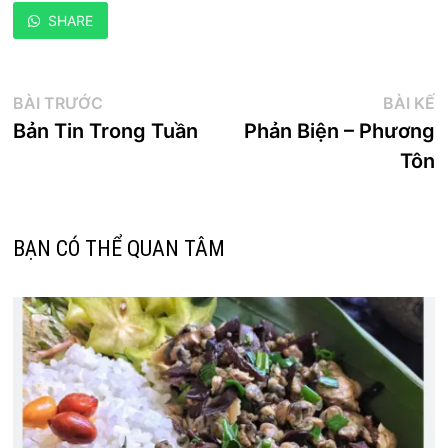
SHARE
Điều
Bài
B
BÀI TRƯỚC
BÀI KẾ
trước:
k
Bản Tin Trong Tuần
Phản Biện – Phương
hướng
Tôn
bài
viết
BẠN CÓ THỂ QUAN TÂM