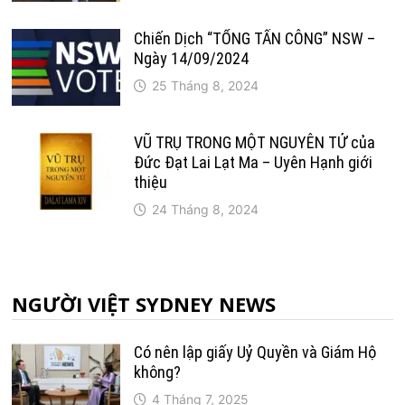
Chiến Dịch “TỔNG TẤN CÔNG” NSW –
Ngày 14/09/2024
25 Tháng 8, 2024
VŨ TRỤ TRONG MỘT NGUYÊN TỬ của
Đức Đạt Lai Lạt Ma – Uyên Hạnh giới
thiệu
24 Tháng 8, 2024
NGƯỜI VIỆT SYDNEY NEWS
Có nên lập giấy Uỷ Quyền và Giám Hộ
không?
4 Tháng 7, 2025