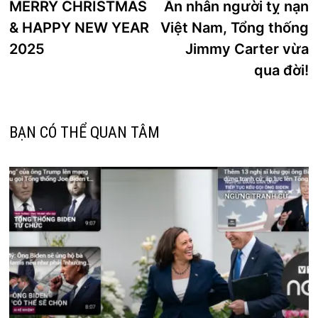
trước:
k
MERRY CHRISTMAS
Ân nhân người tỵ nạn
hướng
& HAPPY NEW YEAR
Việt Nam, Tổng thống
bài
2025
Jimmy Carter vừa
viết
qua đời!
BẠN CÓ THỂ QUAN TÂM