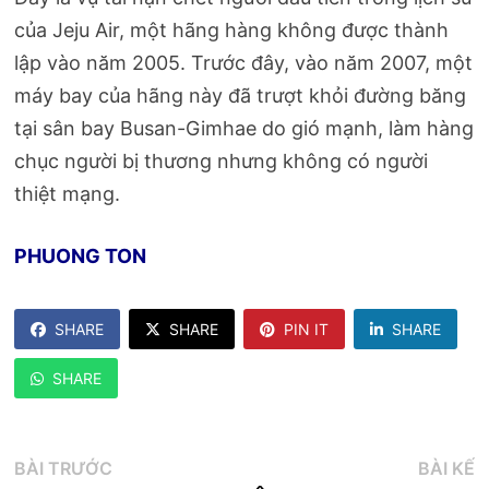
của Jeju Air, một hãng hàng không được thành
lập vào năm 2005. Trước đây, vào năm 2007, một
máy bay của hãng này đã trượt khỏi đường băng
tại sân bay Busan-Gimhae do gió mạnh, làm hàng
chục người bị thương nhưng không có người
thiệt mạng.
PHUONG TON
SHARE
SHARE
PIN IT
SHARE
SHARE
Điều
Bài
B
BÀI TRƯỚC
BÀI KẾ