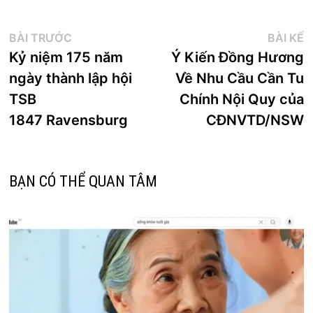
Điều
Bài
B
BÀI TRƯỚC
BÀI KẾ
trước:
k
Kỷ niệm 175 năm
Ý Kiến Đồng Hương
hướng
ngày thành lập hội
Về Nhu Cầu Cần Tu
bài
TSB
Chính Nội Quy của
viết
1847 Ravensburg
CĐNVTD/NSW
BẠN CÓ THỂ QUAN TÂM