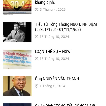
khẳng định…
3 Tháng 4, 2025
Tiểu sử Tổng Thống NGÔ ĐÌNH DIỆM
(03/01/1901- 01/11/1963)
18 Tháng 10, 2024
LOẠN THẾ SỰ – NSW
15 Tháng 10, 2024
Ông NGUYỄN VĂN THANH
1 Tháng 9, 2024
Chiến Dịch “TỔNG TẤN CÔNG” NSW –