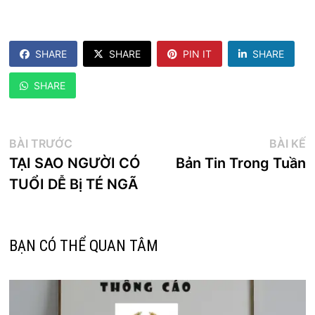
SHARE
SHARE
PIN IT
SHARE
SHARE
Điều
Bài
B
BÀI TRƯỚC
BÀI KẾ
trước:
k
TẠI SAO NGƯỜI CÓ
Bản Tin Trong Tuần
hướng
TUỔI DỄ Bị TÉ NGÃ
bài
viết
BẠN CÓ THỂ QUAN TÂM