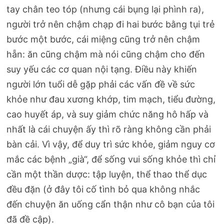
tay chân teo tóp (nhưng cái bụng lại phình ra),
người trở nên chậm chạp đi hai bước bằng tụi trẻ
bước một bước, cái miệng cũng trở nên chậm
hẵn: ăn cũng chậm mà nói cũng chậm cho đến
suy yếu các cơ quan nội tạng. Điều này khiến
người lớn tuổi dễ gặp phải các vấn đề về sức
khỏe như đau xương khớp, tim mạch, tiểu đường,
cao huyết áp, và suy giảm chức năng hô hấp và
nhất là cái chuyện ấy thì rõ ràng không cần phải
bàn cải. Vì vậy, để duy trì sức khỏe, giảm nguy cơ
mắc các bệnh „già“, để sống vui sống khỏe thì chỉ
cần một thần dược: tập luyện, thể thao thể dục
đều đặn (ở đây tôi cố tình bỏ qua không nhắc
đến chuyện ăn uống cẩn thận như cô bạn của tôi
đã đề cập).