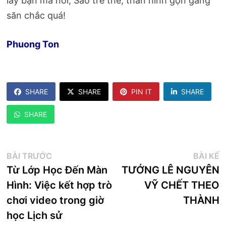
lấy bạn mà nói; Sao trẻ thế, thân hình gọn gàng
săn chắc quá!
Phuong Ton
SHARE
SHARE
PIN IT
SHARE
SHARE
Điều
Bài
B
BÀI TRƯỚC
BÀI KẾ
trước:
k
Từ Lớp Học Đến Màn
TƯỚNG LÊ NGUYÊN
hướng
Hình: Việc kết hợp trò
VỸ CHẾT THEO
bài
chơi video trong giờ
THÀNH
viết
học Lịch sử