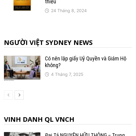
thiệu
24 Tháng 8, 2024
NGƯỜI VIỆT SYDNEY NEWS
Có nên lập giấy Uỷ Quyền và Giám Hộ
không?
4 Tháng 7, 2025
VINH DANH QL VNCH
Đại Tá NGUYỄN HỮU THÔNG – Trung