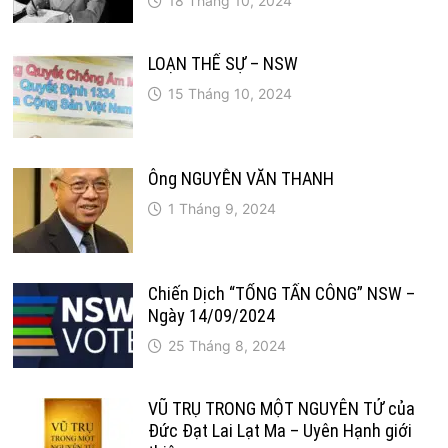
18 Tháng 10, 2024
LOẠN THẾ SỰ – NSW
15 Tháng 10, 2024
Ông NGUYỄN VĂN THANH
1 Tháng 9, 2024
Chiến Dịch “TỔNG TẤN CÔNG” NSW –
Ngày 14/09/2024
25 Tháng 8, 2024
VŨ TRỤ TRONG MỘT NGUYÊN TỬ của
Đức Đạt Lai Lạt Ma – Uyên Hạnh giới