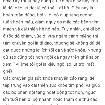
nhiều kỹ thuật hay dụng cụ. Xỏ đôi giày hay kéo
lê đôi dép lẹt đẹt là có thể… đi bộ. Điều này là
hoàn toàn đúng, bởi vì đi bộ giúp tăng cường
tuần hoàn máu, giảm nguy cơ mắc các bệnh tim
mạch và cải thiện hệ hô hấp. Tuy nhiên, chỉ đi bộ
ở tốc độ chậm, vừa đi vừa ngắm cảnh miệng thì
tám chuyện gọi là đi dạo, thường sẽ không đủ để
đạt được những lợi ích tối đa về sức khỏe. Nhưng
dù sao cũng tốt hơn ngồi cả ngày trên ghế salon
xem TV! (mẹ tôi gọi là kiểu ngồi sợ lut trôi mất
ghế)
Các chuyên gia sức khỏe khuyến cáo rằng, để
tập trung vào cải thiện sức khỏe tim phổi và giúp
các bộ phận nội tạng hoạt động tốt hơn, người
lớn tuổi nên đi bộ nhanh hoặc thậm chí thử các