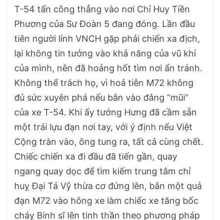
T-54 tấn công thẳng vào nơi Chỉ Huy Tiền
Phương của Sư Đoàn 5 đang đóng. Lần đầu
tiên người lính VNCH gặp phải chiến xa địch,
lại không tin tưởng vào khả năng của vũ khí
của mình, nên đã hoảng hốt tìm nơi ẩn tránh.
Không thể trách họ, vì hoả tiễn M72 không
đủ sức xuyên phá nếu bắn vào đằng “mũi”
của xe T-54. Khi ấy tướng Hưng đã cầm sẵn
một trái lựu đạn nơi tay, với ý định nếu Việt
Cộng tràn vào, ông tung ra, tất cả cùng chết.
Chiếc chiến xa đi đầu đã tiến gần, quay
ngang quay dọc để tìm kiếm trung tâm chỉ
huỵ Đại Tá Vỹ thừa cơ đứng lên, bắn một quả
đạn M72 vào hông xe làm chiếc xe tăng bốc
cháỵ Binh sĩ lên tinh thần theo phương pháp