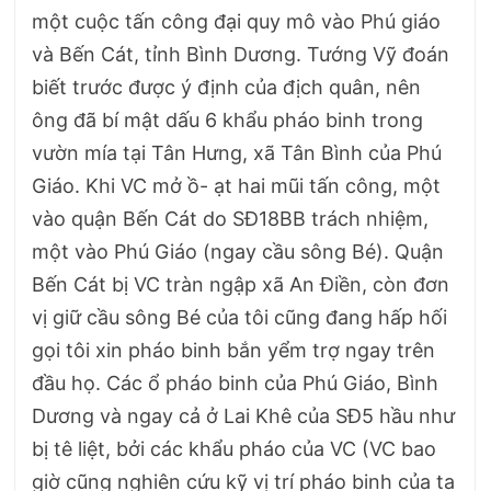
một cuộc tấn công đại quy mô vào Phú giáo
và Bến Cát, tỉnh Bình Dương. Tướng Vỹ đoán
biết trước được ý định của địch quân, nên
ông đã bí mật dấu 6 khẩu pháo binh trong
vườn mía tại Tân Hưng, xã Tân Bình của Phú
Giáo. Khi VC mở ồ- ạt hai mũi tấn công, một
vào quận Bến Cát do SĐ18BB trách nhiệm,
một vào Phú Giáo (ngay cầu sông Bé). Quận
Bến Cát bị VC tràn ngập xã An Điền, còn đơn
vị giữ cầu sông Bé của tôi cũng đang hấp hối
gọi tôi xin pháo binh bắn yểm trợ ngay trên
đầu họ. Các ổ pháo binh của Phú Giáo, Bình
Dương và ngay cả ở Lai Khê của SĐ5 hầu như
bị tê liệt, bởi các khẩu pháo của VC (VC bao
giờ cũng nghiên cứu kỹ vị trí pháo binh của ta