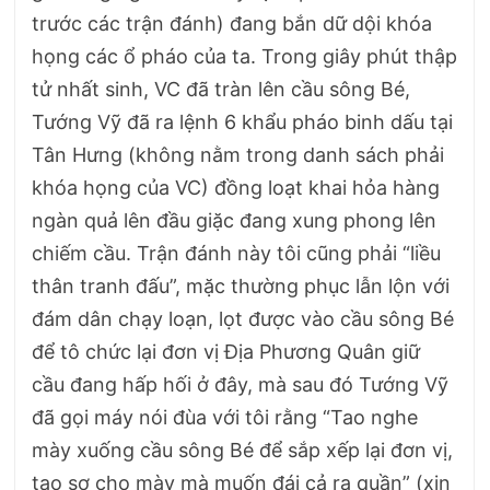
trước các trận đánh) đang bắn dữ dội khóa
họng các ổ pháo của ta. Trong giây phút thập
tử nhất sinh, VC đã tràn lên cầu sông Bé,
Tướng Vỹ đã ra lệnh 6 khẩu pháo binh dấu tại
Tân Hưng (không nằm trong danh sách phải
khóa họng của VC) đồng loạt khai hỏa hàng
ngàn quả lên đầu giặc đang xung phong lên
chiếm cầu. Trận đánh này tôi cũng phải “liều
thân tranh đấu”, mặc thường phục lẫn lộn với
đám dân chạy loạn, lọt được vào cầu sông Bé
để tô chức lại đơn vị Địa Phương Quân giữ
cầu đang hấp hối ở đây, mà sau đó Tướng Vỹ
đã gọi máy nói đùa với tôi rằng “Tao nghe
mày xuống cầu sông Bé để sắp xếp lại đơn vị,
tao sợ cho mày mà muốn đái cả ra quần” (xin