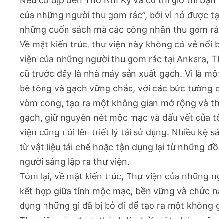
Nếu có dịp đến Thổ Nhĩ Kỳ và có thì giờ thì bạn
của những người thu gom rác”, bởi vì nó được tạ
những cuốn sách mà các công nhân thu gom rác đ
Về mặt kiến trúc, thư viện này không có vẻ nổi 
viện của những người thu gom rác tại Ankara, T
cũ trước đây là nhà máy sản xuất gạch. Vì là mộ
bê tông và gạch vững chắc, với các bức tường d
vòm cong, tạo ra một không gian mở rộng và t
gạch, giữ nguyên nét mộc mạc và dấu vết của tò
viện cũng nói lên triết lý tái sử dụng. Nhiều kệ 
từ vật liệu tái chế hoặc tận dụng lại từ những đ
người sáng lập ra thư viện.
Tóm lại, về mặt kiến trúc, Thư viện của những n
kết hợp giữa tính mộc mạc, bền vững và chức n
dụng những gì đã bị bỏ đi để tạo ra một không g