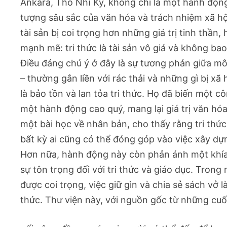
Ankara, Thổ Nhĩ Kỳ, không chỉ là một hành độ
tượng sâu sắc của văn hóa và trách nhiệm xã hội
tài sản bị coi trọng hơn những giá trị tinh thầ
mạnh mẽ: tri thức là tài sản vô giá và không bao 
Điều đáng chú ý ở đây là sự tương phản giữa mô
– thường gắn liền với rác thải và những gì bị xã
là bảo tồn và lan tỏa tri thức. Họ đã biến một
một hành động cao quý, mang lại giá trị văn hóa
một bài học về nhân bản, cho thấy rằng tri thức
bất kỳ ai cũng có thể đóng góp vào việc xây dự
Hơn nữa, hành động này còn phản ánh một khía
sự tôn trọng đối với tri thức và giáo dục. Trong
được coi trọng, việc giữ gìn và chia sẻ sách vở là
thức. Thư viện này, với nguồn gốc từ những cuốn