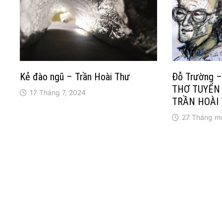
Kẻ đào ngũ – Trần Hoài Thư
Đỗ Trường –
THƠ TUYỂN
17 Tháng 7, 2024
TRẦN HOÀI
27 Tháng mư