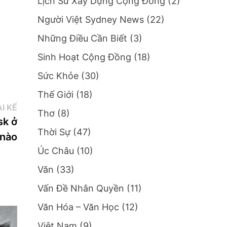
Lịch Sử Xây Dựng Cộng Đồng
(2)
Người Việt Sydney News
(22)
Những Điều Cần Biết
(3)
Sinh Hoạt Cộng Đồng
(18)
Sức Khỏe
(30)
Thế Giới
(18)
Bài
I KẾ
Thơ
(8)
kế:
sk ở
Thời Sự
(47)
 nào
Úc Châu
(10)
Văn
(33)
Vấn Đề Nhân Quyền
(11)
Văn Hóa – Văn Học
(12)
Việt Nam
(9)