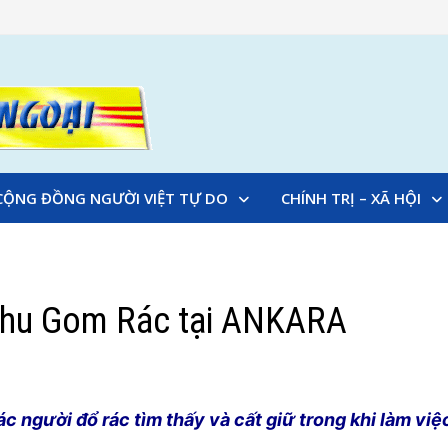
CỘNG ĐỒNG NGƯỜI VIỆT TỰ DO
CHÍNH TRỊ – XÃ HỘI
Thu Gom Rác tại ANKARA
người đổ rác tìm thấy và cất giữ trong khi làm việ