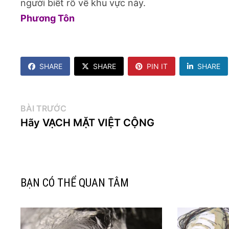
người biết rõ về khu vực này.
Phương Tôn
SHARE
SHARE
PIN IT
SHARE
Điều
Bài
BÀI TRƯỚC
trước:
Hãy VẠCH MẶT VIỆT CỘNG
hướng
bài
viết
BẠN CÓ THỂ QUAN TÂM