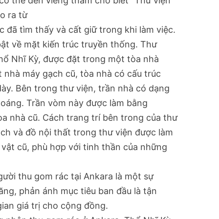
 có thể đến viếng thăm cho biết “Thư viện
o ra từ
ã tìm thấy và cất giữ trong khi làm việc.
bật về mặt kiến trúc truyền thống. Thư
hổ Nhĩ Kỳ, được đặt trong một tòa nhà
t nhà máy gạch cũ, tòa nhà có cấu trúc
ày. Bên trong thư viện, trần nhà có dạng
hoáng. Trần vòm này được làm bằng
a nhà cũ. Cách trang trí bên trong của thư
sách và đồ nội thất trong thư viện được làm
ồ vật cũ, phù hợp với tinh thần của những
gười thu gom rác tại Ankara là một sự
ăng, phản ánh mục tiêu ban đầu là tận
ian giá trị cho cộng đồng.