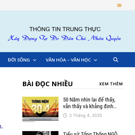
ĐỜI SỐNG
VĂN HÓA – VĂN HỌC
BÀI ĐỌC NHIỀU
XEM THÊM
50 Năm nhìn lại để thấy,
vẫn thấy và khẳng định…
3 Tháng 4, 2025
c.
Tiểu sử Tổng Thống NGÔ