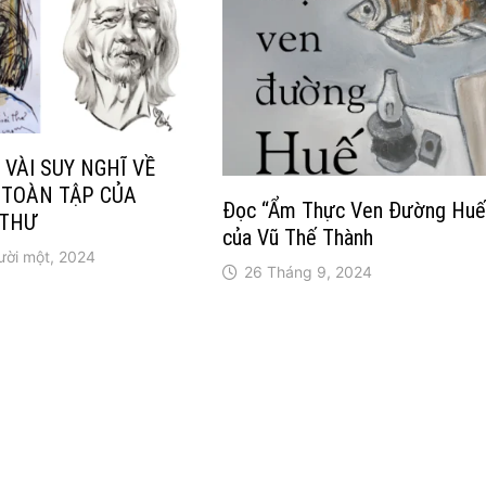
 VÀI SUY NGHĨ VỀ
 TOÀN TẬP CỦA
Đọc “Ẩm Thực Ven Đường Huế
 THƯ
của Vũ Thế Thành
ời một, 2024
26 Tháng 9, 2024