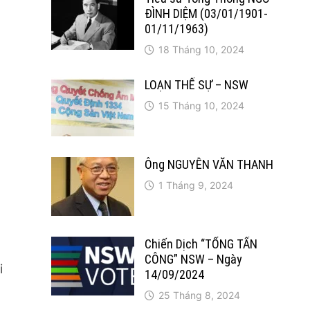
ĐÌNH DIỆM (03/01/1901-
01/11/1963)
18 Tháng 10, 2024
LOẠN THẾ SỰ – NSW
15 Tháng 10, 2024
Ông NGUYỄN VĂN THANH
1 Tháng 9, 2024
Chiến Dịch “TỔNG TẤN
CÔNG” NSW – Ngày
i
14/09/2024
25 Tháng 8, 2024