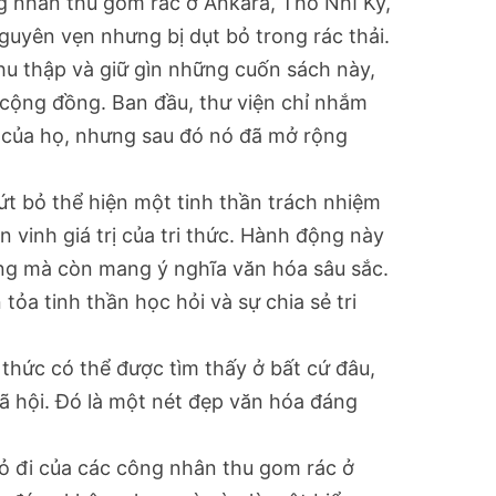
 nhân thu gom rác ở Ankara, Thổ Nhĩ Kỳ,
guyên vẹn nhưng bị dụt bỏ trong rác thải.
thu thập và giữ gìn những cuốn sách này,
 cộng đồng. Ban đầu, thư viện chỉ nhắm
 của họ, nhưng sau đó nó đã mở rộng
ứt bỏ thể hiện một tinh thần trách nhiệm
 vinh giá trị của tri thức. Hành động này
ng mà còn mang ý nghĩa văn hóa sâu sắc.
tỏa tinh thần học hỏi và sự chia sẻ tri
 thức có thể được tìm thấy ở bất cứ đâu,
xã hội. Đó là một nét đẹp văn hóa đáng
bỏ đi của các công nhân thu gom rác ở