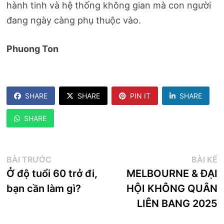
hành tinh và hệ thống không gian mà con người
đang ngày càng phụ thuộc vào.
Phuong Ton
SHARE
SHARE
PIN IT
SHARE
SHARE
Điều
Bài
B
BÀI TRƯỚC
BÀI KẾ
trước:
k
Ở độ tuổi 60 trở đi,
MELBOURNE & ĐẠI
hướng
bạn cần làm gì?
HỘI KHÔNG QUÂN
bài
LIÊN BANG 2025
viết