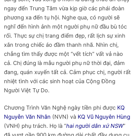
ngay đến Trung Tâm vừa kịp giờ các phái đoàn
phương xa đến tụ hội. Nghe qua, có người sẽ
nghĩ đến hình ảnh một người phụ nữ đầu bù tóc
rối. Thực sự chị trang điểm đẹp, rất lịch sự xinh
xắn trong chiếc áo đầm thanh nhã. Nhìn chị,
chẳng tìm thấy được một “vết tích” vất vả nào
cả. Chị đúng là mẫu người phụ nữ thời đại, đảm
đang, quán xuyến tất cả. Cảm phục chị, người rất
nhiệt tình với các sinh hoạt của Cộng Đồng
Người Việt Tự Do.
Chương Trình Văn Nghệ ngày tiền phi được
KQ
Nguyễn Văn Nhân
(NVN) và
KQ Vũ Nguyên Hùng
(VNH) phụ trách. Họ là “
hai người dân xứ NSW
”
đã vượt gần 900 km đường dài chất đầy dụng cụ