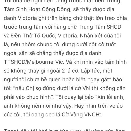
Tôi đưa đề nghị nên đứng trước mặt tiền Trung
Tâm Sinh Hoạt Cộng Đồng, sẽ thấy được địa
danh Victoria ghi trên bảng chữ thật lớn treo phía
trước trung tâm với hàng chữ Trung Tâm SHCD
và Đền Thờ Tổ Quốc, Victoria. Nhận xét của tôi
là, nếu nhóm chúng tôi đứng dưới cột cờ tuốt
ngoài sân sẽ chẳng thấy được địa danh
TTSHCD/Melbourne-Vic. Và khi nhìn vào tấm hình
sẽ không thấy gì ngoài 2 lá cờ. Lập tức, một
người tôi chưa hề quen hoặc biết, “gay gắt” bảo
tôi: “nếu Chị sợ đứng dưới lá cờ VN thì không cần
phải vào chụp hình”. Tôi quay lại bảo “Xin lỗi anh,
anh không nên nói như vậy. Hãy nhìn trên ve áo
của tôi, tôi đang đeo lá Cờ Vàng VNCH”.