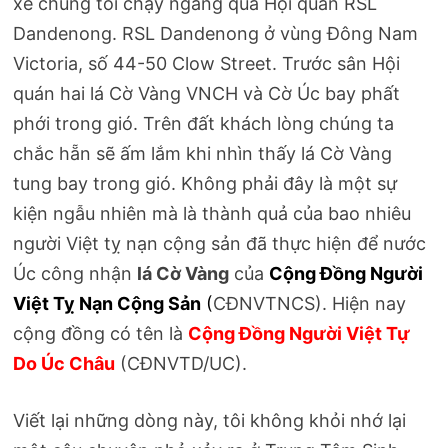
xe chúng tôi chạy ngang qua Hội quán RSL
Dandenong. RSL Dandenong ở vùng Đông Nam
Victoria, số 44-50 Clow Street. Trước sân Hội
quán hai lá Cờ Vàng VNCH và Cờ Úc bay phất
phới trong gió. Trên đất khách lòng chúng ta
chắc hẵn sẽ ấm lắm khi nhìn thấy lá Cờ Vàng
tung bay trong gió. Không phải đây là một sự
kiện ngẫu nhiên mà là thành quả của bao nhiêu
người Việt tỵ nạn cộng sản đã thực hiện để nước
Úc công nhận
lá Cờ Vàng
của
Cộng Đồng Người
Việt Tỵ Nạn Cộng Sản
(
CĐNVTNCS). Hiện nay
cộng đồng có tên là
Cộng Đồng Người Việt Tự
Do Úc Châu
(CĐNVTD/UC).
Viết lại những dòng này, tôi không khỏi nhớ lại