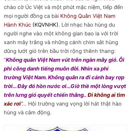
chào cờ Úc Việt và một phút mặc niệm, tiếp đến
mọi người đồng ca bài
Không Quân Việt Nam
Hành Khúc
(KQVNHK)
. Lời nhạc hào hùng du
người nghe vào một không gian bao la với trời
xanh mây trắng và những cánh chim sắt hùng
dũng lướt gió trên bầu trời rộng thênh thang:
“
Không quân Việt Nam vút trên ngàn mây gió. Ôi
phi công danh tiếng muôn đời. Nhìn xa phi
trường Việt Nam. Không quân ra đi cánh bay rợp
trời
…
Ðây đó hồn nước ơi
…
Giờ thề một lòng vượt
trên lưng gió quyết chiến thắng..
Ði không
ai tìm
xác rơi
”
..
.
Hội trường vang vọng lời hát thật hào
hùng và cảm động.