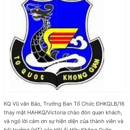
KQ Vũ văn Bảo, Trưởng Ban Tổ Chức ĐHKQLB/16
thay mặt HAHKQ/Victoria chào đón quan khách,
và ngỏ lời cảm ơn sự hiện diện của thành viên và
hội trưởng (HT) các Hội Ái Hữu Không Quân