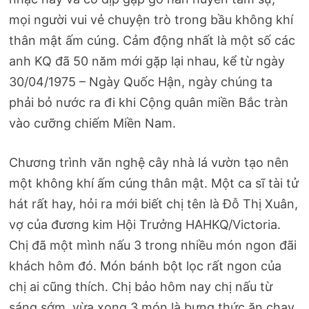
mọi người vui vẻ chuyện trò trong bầu không khí
thân mật ấm cúng. Cảm động nhất là một số các
anh KQ đã 50 năm mới gặp lại nhau, kể từ ngày
30/04/1975 – Ngày Quốc Hận, ngày chúng ta
phải bỏ nước ra đi khi Cộng quân miền Bắc tràn
vào cưỡng chiếm Miền Nam.
Chương trình văn nghệ cây nhà lá vườn tạo nên
một không khí ấm cúng thân mật. Một ca sĩ tài tử
hát rất hay, hỏi ra mới biết chị tên là Đỗ Thị Xuân,
vợ của đương kim Hội Trưởng HAHKQ/Victoria.
Chị đã một mình nấu 3 trong nhiều món ngon đãi
khách hôm đó. Món bánh bột lọc rất ngon của
chị ai cũng thích. Chị bảo hôm nay chị nấu từ
sáng sớm, vừa xong 3 món là bưng thức ăn chạy