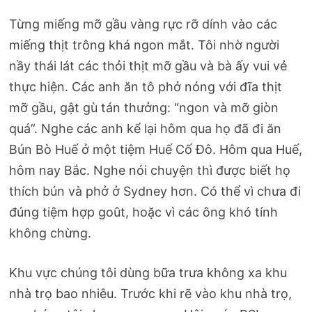
Từng miếng mỡ gầu vàng rực rỡ dính vào các
miếng thịt trông khá ngon mắt. Tôi nhờ người
nầy thái lát các thỏi thịt mỡ gầu và bà ấy vui vẻ
thực hiện. Các anh ăn tô phở nóng với đĩa thịt
mỡ gầu, gật gù tán thưởng: “ngon và mỡ giòn
quá”. Nghe các anh kể lại hôm qua họ đã đi ăn
Bún Bò Huế ở một tiệm Huế Cố Đô. Hôm qua Huế,
hôm nay Bắc. Nghe nói chuyện thì được biết họ
thích bún và phở ở Sydney hơn. Có thể vì chưa đi
đúng tiệm hợp goût, hoặc vì các ông khó tính
không chừng.
Khu vực chúng tôi dùng bữa trưa không xa khu
nhà trọ bao nhiêu. Trước khi rẽ vào khu nhà trọ,