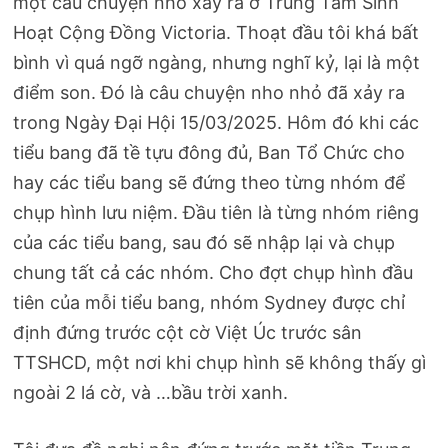
một câu chuyện nhỏ xảy ra ở Trung Tâm Sinh
Hoạt Cộng Đồng Victoria. Thoạt đầu tôi khá bất
bình vì quá ngỡ ngàng, nhưng nghĩ kỷ, lại là một
điểm son. Đó là câu chuyện nho nhỏ đã xảy ra
trong Ngày Đại Hội 15/03/2025. Hôm đó khi các
tiểu bang đã tề tựu đông đủ, Ban Tổ Chức cho
hay các tiểu bang sẽ đứng theo từng nhóm để
chụp hình lưu niệm. Đầu tiên là từng nhóm riêng
của các tiểu bang, sau đó sẽ nhập lại và chụp
chung tất cả các nhóm. Cho đợt chụp hình đầu
tiên của mỗi tiểu bang, nhóm Sydney được chỉ
định đứng trước cột cờ Việt Úc trước sân
TTSHCD, một nơi khi chụp hình sẽ không thấy gì
ngoài 2 lá cờ, và …bầu trời xanh.