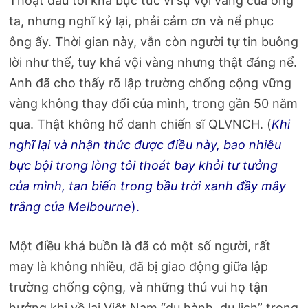
Thoạt đầu tôi khá bực tức vì sự vội vàng của ông
ta, nhưng nghĩ kỷ lại, phải cảm ơn và nể phục
ông ấy. Thời gian này, vẫn còn người tự tin buông
lời như thế, tuy khá vội vàng nhưng thật đáng nể.
Anh đã cho thấy rõ lập trường chống cộng vững
vàng không thay đổi của mình, trong gần 50 năm
qua. Thật không hổ danh chiến sĩ QLVNCH. (
Khi
nghĩ lại và nhận thức được điều này, bao nhiêu
bực bội trong lòng tôi thoát bay khỏi tư tưởng
của mình, tan biến trong bầu trời xanh đầy mây
trắng của Melbourne
).
Một điều khá buồn là đã có một số người, rất
may là không nhiều, đã bị giao động giữa lập
trường chống cộng, và những thú vui họ tận
hưởng khi về lại Việt Nam “du hành, du lịch” trong