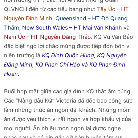
QLVNCH đến từ các tiểu bang như: T
ây Úc – HT
Nguyễn Đình Minh
,
Queensland – HT Đỗ Quang
Thẩm
,
New South Wales – HT Mai Văn Khánh
và
Nam Úc – HT Nguyễn Đăng Thảo
. KQ Vũ Văn Bảo
đặc biệt ngỏ lời chào mừng được tiếp đón bốn vị
niên trưởng là
KQ Đinh Quốc Hùng, KQ Nguyễn
Đăng Minh, KQ Phan Chí Hảo và KQ Phan Đình
Hoan.
Buổi họp mặt giữa các gia đình KQ thật ấm cúng.
Các “Nàng dâu KQ” Victoria đã dốc bao công sức
làm những thức ăn ngon đãi khách. Những món
ăn được yêu thích vì rất ngon và hợp khẩu vị của
mọi người. Ăn nhiều món ngon lại được nghe
nhạc hay và có dịp gặp gỡ hàn huyên tâm sự,