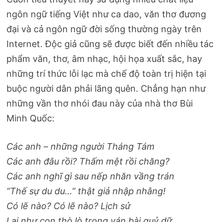
ngôn ngữ tiếng Việt như ca dao, văn thơ đương
đại và cả ngôn ngữ đời sống thường ngày trên
Internet. Độc giả cũng sẽ được biết đến nhiều tác
phẩm văn, thơ, âm nhạc, hội họa xuất sắc, hay
những trí thức lỗi lạc mà chế độ toàn trị hiện tại
buộc người dân phải lãng quên. Chẳng hạn như
những vần thơ nhói đau này của nhà thơ Bùi
Minh Quốc:
Các anh – những người Tháng Tám
Các anh đâu rồi? Thấm mệt rồi chăng?
Các anh nghĩ gì sau nếp nhăn vầng trán
“Thế sự du du…” thật giả nhập nhằng!
Có lẽ nào? Có lẽ nào? Lịch sử
Lại như con thò lò trong ván bài quỷ dữ