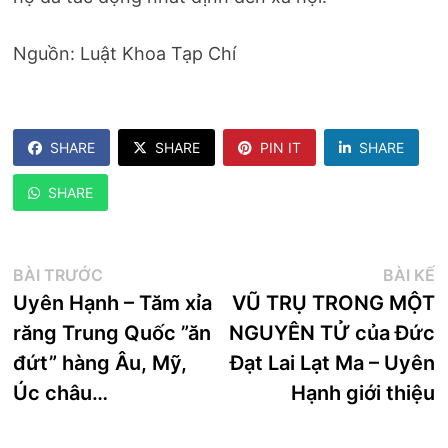
Nguồn: Luật Khoa Tạp Chí
SHARE
SHARE
PIN IT
SHARE
SHARE
Điều
Bài
B
BÀI TRƯỚC
BÀI KẾ
trước:
k
Uyên Hạnh – Tăm xỉa
VŨ TRỤ TRONG MỘT
hướng
răng Trung Quốc ”ăn
NGUYÊN TỬ của Đức
bài
đứt” hàng Âu, Mỹ,
Đạt Lai Lạt Ma – Uyên
viết
Úc châu…
Hạnh giới thiệu