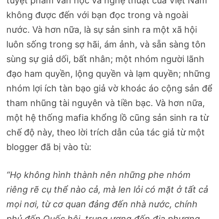
tuyệt phẩm văn học và nghệ thuật của Việt Nam
không được đến với bạn đọc trong và ngoài
nước. Và hơn nữa, là sự sản sinh ra một xã hội
luôn sống trong sợ hãi, ám ảnh, và sẵn sàng tôn
sùng sự giả dối, bất nhân; một nhóm người lãnh
đạo ham quyền, lộng quyền và lạm quyền; những
nhóm lợi ích tàn bạo giả vờ khoác áo cộng sản để
tham nhũng tài nguyên và tiền bạc. Và hơn nữa,
một hệ thống mafia khổng lồ cũng sản sinh ra từ
chế độ này, theo lời trích dẫn của tác giả từ một
blogger đã bị vào tù:
“Họ không hình thành nên những phe nhóm
riêng rẽ cụ thể nào cả, mà len lỏi có mặt ở tất cả
mọi nơi, từ cơ quan đảng đến nhà nước, chính
phủ đến Quốc hội, trung ương đến địa phương,