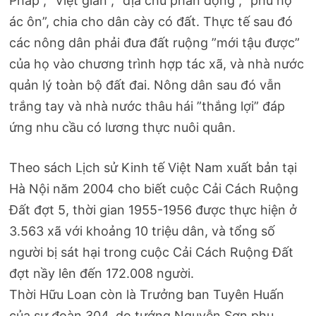
Pháp”, “Việt gian”, “địa chủ phản động”, “phú hộ
ác ôn”, chia cho dân cày có đất. Thực tế sau đó
các nông dân phải đưa đất ruộng ”mới tậu được”
của họ vào chương trình hợp tác xã, và nhà nước
quản lý toàn bộ đất đai. Nông dân sau đó vẫn
trắng tay và nhà nước thâu hái ”thắng lợi” đáp
ứng nhu cầu có lương thực nuôi quân.
Theo sách Lịch sử Kinh tế Việt Nam xuất bản tại
Hà Nội năm 2004 cho biết cuộc Cải Cách Ruộng
Đất đợt 5, thời gian 1955-1956 được thực hiện ở
3.563 xã với khoảng 10 triệu dân, và tổng số
người bị sát hại trong cuộc Cải Cách Ruộng Đất
đợt nầy lên đến 172.008 người.
Thời Hữu Loan còn là Trưởng ban Tuyên Huấn
của sư đoàn 304, do tướng Nguyễn Sơn phụ