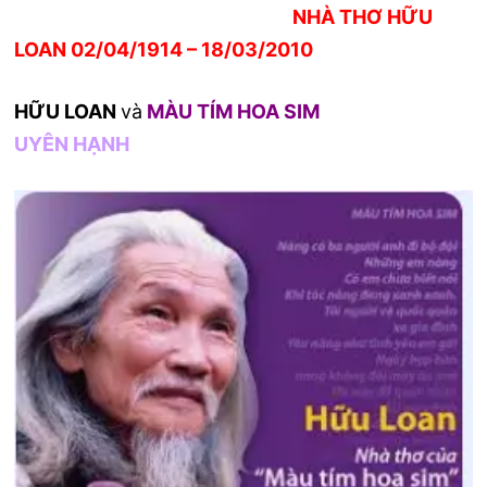
NHÀ THƠ HỮU
LOAN 02/04/1914 – 18/03/2010
HỮU LOAN
và
MÀU TÍM HOA SIM
UYÊN HẠNH