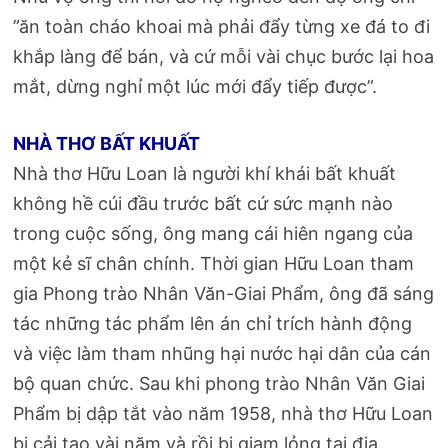
”ăn toàn cháo khoai mà phải đẩy từng xe đá to đi
khắp làng để bán, và cứ mỗi vài chục bước lại hoa
mắt, dừng nghỉ một lúc mới đẩy tiếp được”.
NHÀ THƠ BẤT KHUẤT
Nhà thơ Hữu Loan là người khí khái bất khuất
không hề cúi đầu trước bất cứ sức mạnh nào
trong cuộc sống, ông mang cái hiên ngang của
một kẻ sĩ chân chính. Thời gian Hữu Loan tham
gia Phong trào Nhân Văn-Giai Phẩm, ông đã sáng
tác những tác phẩm lên án chỉ trích hành động
và việc làm tham nhũng hại nước hại dân của cán
bộ quan chức. Sau khi phong trào Nhân Văn Giai
Phẩm bị dập tắt vào năm 1958, nhà thơ Hữu Loan
bị cải tạo vài năm và rồi bị giam lỏng tại địa