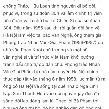
chống Pháp, Hữu Loan tình nguyện đi bộ đội,
phục vụ trong sư đoàn 304 và làm chính trị viên
tiểu đoàn và là chủ bút tờ Chiến Sĩ của sư đoàn
304. Đầu năm 1955 sau khi rời quân đội ông về
Hà Nội làm việc tại báo Văn Nghệ, ông tham gia
Phong trào Nhân Văn-Giai Phẩm (1956-1957) do
nhà văn Phan Khôi chủ trương và một số
văn nghệ sĩ và trí thức Việt Nam khởi xướng
tranh đấu cho tự do dân chủ. Phong trào Nhân
Văn Giai Phẩm bị nhà cầm quyền Hà Nội chính
thức dập tắt vào tháng 6 năm 1958, lúc mãn tù ra
ông bỏ Hà Nội về sống tại quê nhà ở Nga Lĩnh
Nga Sơn Thanh Hóa vào núi ngày ngày đục đá
sống đời lao động lam lủ. Theo lời Bà Phạm thị
Nhu vợ ông thì hồi đó họ nghèo đến độ ông chỉ