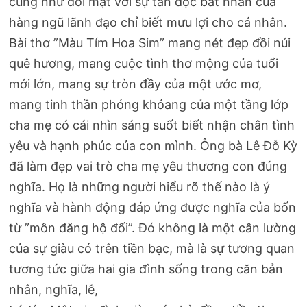
cũng như đối mặt với sự tàn độc bất nhân của
hàng ngũ lãnh đạo chỉ biết mưu lợi cho cá nhân.
Bài thơ ”Màu Tím Hoa Sim” mang nét đẹp đồi núi
quê hương, mang cuộc tình thơ mộng của tuổi
mới lớn, mang sự tròn đầy của một ước mơ,
mang tinh thần phóng khóang của một tầng lớp
cha mẹ có cái nhìn sáng suốt biết nhận chân tình
yêu và hạnh phúc của con mình. Ông bà Lê Đỗ Kỳ
đã làm đẹp vai trò cha mẹ yêu thương con đúng
nghĩa. Họ là những người hiểu rõ thế nào là ý
nghĩa và hành động đáp ứng được nghĩa của bốn
từ ”môn đăng hộ đối”. Đó không là một cân lường
của sự giàu có trên tiền bạc, mà là sự tương quan
tương tức giữa hai gia đình sống trong căn bản
nhân, nghĩa, lễ,