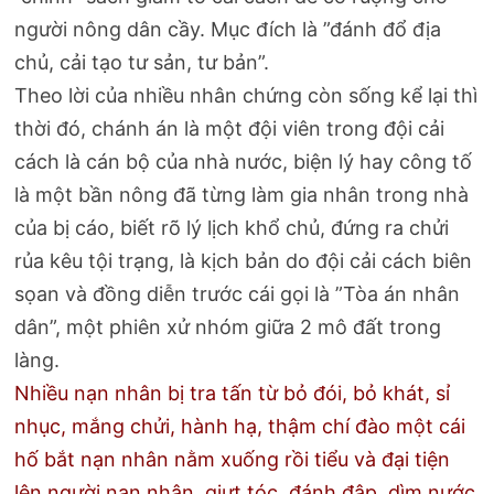
người nông dân cầy. Mục đích là ”đánh đổ địa
chủ, cải tạo tư sản, tư bản”.
Theo lời của nhiều nhân chứng còn sống kể lại thì
thời đó, chánh án là một đội viên trong đội cải
cách là cán bộ của nhà nước, biện lý hay công tố
là một bần nông đã từng làm gia nhân trong nhà
của bị cáo, biết rõ lý lịch khổ chủ, đứng ra chửi
rủa kêu tội trạng, là kịch bản do đội cải cách biên
sọan và đồng diễn trước cái gọi là ”Tòa án nhân
dân”, một phiên xử nhóm giữa 2 mô đất trong
làng.
Nhiều nạn nhân bị tra tấn từ bỏ đói, bỏ khát, sỉ
nhục, mắng chửi, hành hạ, thậm chí đào một cái
hố bắt nạn nhân nằm xuống rồi tiểu và đại tiện
lên người nạn nhân, giựt tóc, đánh đập, dìm nước