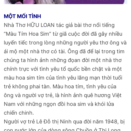
MỘT MỐI TÌNH
Nhà Thơ HỮU LOAN tác giả bài thơ nổi tiếng
”Màu Tím Hoa Sim” từ giã cuộc đời đã gây nhiều
luyến tiếc trong lòng những người yêu thơ ông và
ái mộ một nhà thơ có tài. Ông đã để lại trong tim
chúng ta hình ảnh những đọan đời một nhà thơ
chính trực với tình yêu tổ quốc bền chặt và một
màu hoa sim tím của tình yêu lãng mạn thời tuổi
trẻ không phai tàn. Màu hoa tím, tình yêu của
ông và người vợ trẻ, là hình ảnh quê hương Việt
Nam với những ngọn đồi hoa sim và khói lửa
chiến chinh.
Người vợ trẻ Lê Đỗ thị Ninh qua đời năm 1948, bị
con nước lớn của dòng sông Chuồn ở Thị Long,