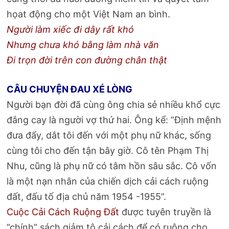
họat động cho một Việt Nam an bình.
Người làm xiếc đi dây rất khó
Nhưng chưa khó bằng làm nhà văn
Đi trọn đời trên con đường chân thật
CÂU CHUYỆN ĐAU XÉ LÒNG
Người bạn đời đã cùng ông chia sẻ nhiều khổ cực
đắng cay là người vợ thứ hai. Ông kể: ”Định mệnh
đưa đẩy, dắt tôi đến với một phụ nữ khác, sống
cùng tôi cho đến tận bây giờ. Cô tên Phạm Thị
Nhu, cũng là phụ nữ có tâm hồn sâu sắc. Cô vốn
là một nạn nhân của chiến dịch cải cách ruộng
đất, đấu tố địa chủ năm 1954 -1955”.
Cuộc Cải Cách Ruộng Đất
được tuyên truyền là
”chính” sách giảm tô cải cách để có ruộng cho