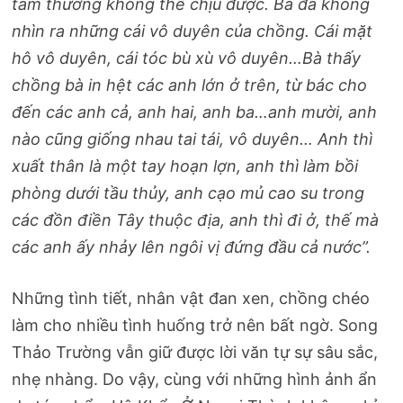
tầm thường không thể chịu được. Bà đã không
nhìn ra những cái vô duyên của chồng. Cái mặt
hô vô duyên, cái tóc bù xù vô duyên…Bà thấy
chồng bà in hệt các anh lớn ở trên, từ bác cho
đến các anh cả, anh hai, anh ba…anh mười, anh
nào cũng giống nhau tai tái, vô duyên… Anh thì
xuất thân là một tay hoạn lợn, anh thì làm bồi
phòng dưới tầu thủy, anh cạo mủ cao su trong
các đồn điền Tây thuộc địa, anh thì đi ở, thế mà
các anh ấy nhảy lên ngôi vị đứng đầu cả nước”.
Những tình tiết, nhân vật đan xen, chồng chéo
làm cho nhiều tình huống trở nên bất ngờ. Song
Thảo Trường vẫn giữ được lời văn tự sự sâu sắc,
nhẹ nhàng. Do vậy, cùng với những hình ảnh ẩn