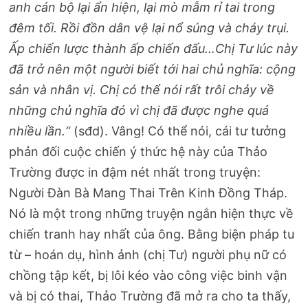
anh cán bộ lại ẩn hiện, lại mò mẫm rỉ tai trong
đêm tối. Rồi đồn dân vệ lại nổ súng và cháy trụi.
Ấp chiến lược thành ấp chiến đấu…Chị Tư lúc này
đã trở nên một người biết tới hai chủ nghĩa: cộng
sản và nhân vị. Chị có thể nói rất trôi chảy về
những chủ nghĩa đó vì chị đã được nghe quá
nhiều lần.“
(sđd). Vâng! Có thể nói, cái tư tưởng
phản đối cuộc chiến ý thức hệ này của Thảo
Trường được in đậm nét nhất trong truyện:
Người Đàn Bà Mang Thai Trên Kinh Đồng Tháp.
Nó là một trong những truyện ngắn hiện thực về
chiến tranh hay nhất của ông. Bằng biện pháp tu
từ – hoán dụ, hình ảnh (chị Tư) người phụ nữ có
chồng tập kết, bị lôi kéo vào công việc binh vận
và bị có thai, Thảo Trường đã mở ra cho ta thấy,