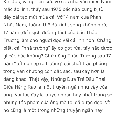
Khi đọc, và nghiên cứu về các nhà văn miền Nam
mặc áo lính, thấy sau 1975 bác nào cũng bị tù
đày cải tạo mút mùa cả. Với14 năm của Phan
Nhật Nam, tưởng thế đã kinh, song không ngờ,
17 năm (đến kịch đường tàu) của bác Thảo
Trường làm cho người đọc vãi cả linh hồn. Chẳng
biết, cái “nhà trường” ấy có gọt rửa, tẩy não được
gì các bác không? Chứ riêng Thảo Trường sau 17
năm “tốt nghiệp ra trường” cái chất trào phúng
trong văn chương còn đặc sắc, sâu cay hơn là
đằng khác. Thật vậy, Những Đứa Trẻ Đầu Thai
Giữa Hàng Rào là một truyện ngắn như vậy của
ông. Với tôi, đây là truyện ngắn hay nhất trong số
những tác phẩm của ông mà tôi đã được đọc. Và
nó cũng là một trong những truyện ngắn hay