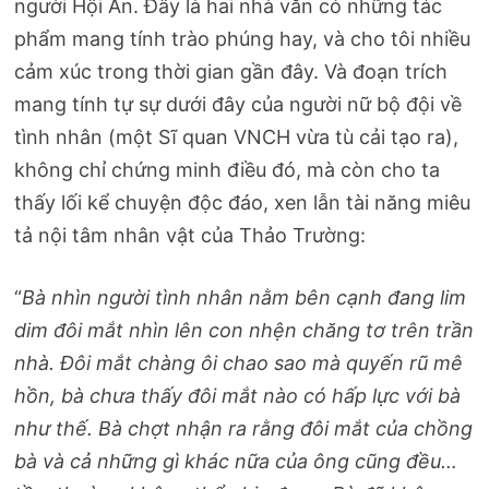
người Hội An. Đây là hai nhà văn có những tác
phẩm mang tính trào phúng hay, và cho tôi nhiều
cảm xúc trong thời gian gần đây. Và đoạn trích
mang tính tự sự dưới đây của người nữ bộ đội về
tình nhân (một Sĩ quan VNCH vừa tù cải tạo ra),
không chỉ chứng minh điều đó, mà còn cho ta
thấy lối kể chuyện độc đáo, xen lẫn tài năng miêu
tả nội tâm nhân vật của Thảo Trường:
“
Bà nhìn người tình nhân nằm bên cạnh đang lim
dim đôi mắt nhìn lên con nhện chăng tơ trên trần
nhà. Đôi mắt chàng ôi chao sao mà quyến rũ mê
hồn, bà chưa thấy đôi mắt nào có hấp lực với bà
như thế. Bà chợt nhận ra rằng đôi mắt của chồng
bà và cả những gì khác nữa của ông cũng đều…