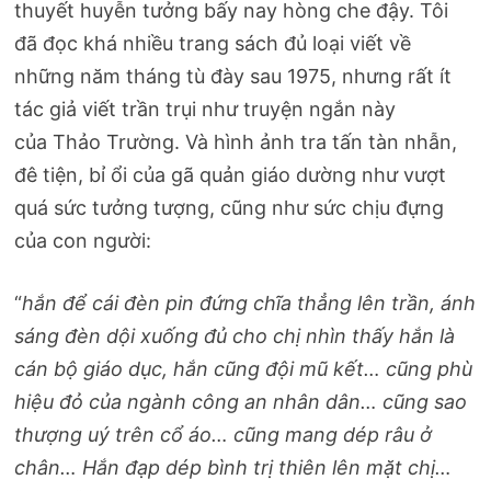
thuyết huyễn tưởng bấy nay hòng che đậy. Tôi
đã đọc khá nhiều trang sách đủ loại viết về
những năm tháng tù đày sau 1975, nhưng rất ít
tác giả viết trần trụi như truyện ngắn này
của Thảo Trường. Và hình ảnh tra tấn tàn nhẫn,
đê tiện, bỉ ổi của gã quản giáo dường như vượt
quá sức tưởng tượng, cũng như sức chịu đựng
của con người:
“
hắn để cái đèn pin đứng chĩa thẳng lên trần, ánh
sáng đèn dội xuống đủ cho chị nhìn thấy hắn là
cán bộ giáo dục, hắn cũng đội mũ kết… cũng phù
hiệu đỏ của ngành công an nhân dân… cũng sao
thượng uý trên cổ áo… cũng mang dép râu ở
chân… Hắn đạp dép bình trị thiên lên mặt chị…