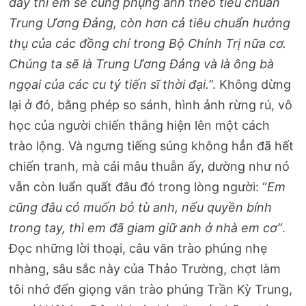
đây thì em sẽ cung phụng anh theo tiêu chuẩn
Trung Ương Đảng, còn hơn cả tiêu chuẩn hưởng
thụ của các đồng chí trong Bộ Chính Trị nữa cơ.
Chúng ta sẽ là Trung Ương Đảng và là ông bà
ngọai của các cu tý tiến sĩ thời đại.
”. Không dừng
lại ở đó, bằng phép so sánh, hình ảnh rừng rú, vô
học của người chiến thắng hiện lên một cách
trào lộng. Và ngưng tiếng súng không hẳn đã hết
chiến tranh, mà cái mâu thuẫn ấy, dường như nó
vẫn còn luẩn quất đâu đó trong lòng người: “
Em
cũng đâu có muốn bỏ tù anh, nếu quyền bính
trong tay, thì em đã giam giữ anh ở nhà em cơ”
.
Đọc những lời thoại, câu văn trào phúng nhẹ
nhàng, sâu sắc này của Thảo Trường, chợt làm
tôi nhớ đến giọng văn trào phúng Trần Kỳ Trung,