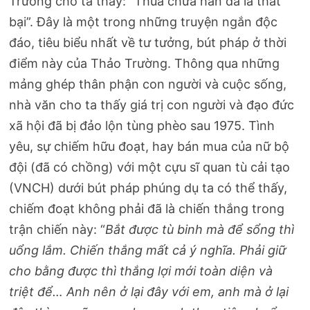
Trường cho ta thấy: “Thua chưa hẳn đã là thất
bại”. Đây là một trong những truyện ngắn độc
đáo, tiêu biểu nhất về tư tưởng, bút pháp ở thời
điểm này của Thảo Trường. Thông qua những
mảng ghép thân phận con người và cuộc sống,
nhà văn cho ta thấy giá trị con người và đạo đức
xã hội đã bị đảo lộn tùng phèo sau 1975. Tình
yêu, sự chiếm hữu đoạt, hay bán mua của nữ bộ
đội (đã có chồng) với một cựu sĩ quan tù cải tạo
(VNCH) dưới bút pháp phúng dụ ta có thể thấy,
chiếm đoạt không phải đã là chiến thắng trong
trận chiến này: “
Bắt được tù binh mà để sổng thì
uổng lắm. Chiến thắng mất cả ý nghĩa. Phải giữ
cho bằng được thì thắng lợi mới toàn diện và
triệt để…
Anh nên ở lại đây với em, anh mà ở lại