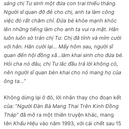
sáng chị Tư sinh một đứa con trai thiếu tháng.
Người sĩ quan đỡ đẻ cho chị, anh ta làm công
việc đó rất chăm chỉ. Đứa bé khỏe mạnh khóc
lên những tiếng làm cho anh ta vui ra mặt. Hắn
luôn luôn sờ trán chị Tư. Chị đã tỉnh và mỉm cười
với hắn. Hắn cười lại… Mấy hôm sau, người sĩ
quan đến hội đồng xã…làm khai sinh cho đứa bé.
Hỏi cha nó đâu, chị Tư lắc đầu trả lời không có,
nên người sĩ quan bèn khai cho nó mang họ của
ông ta…”
Không dừng lại ở đó, lời nhắn thay cho đoạn kết
của: “
Người Đàn Bà Mang Thai Trên Kinh Đồng
Tháp”
đã mở ra một thiên truyện khác, mang
tên
Khẩu Hiệu
vào năm 1993, với cái chết sau 15