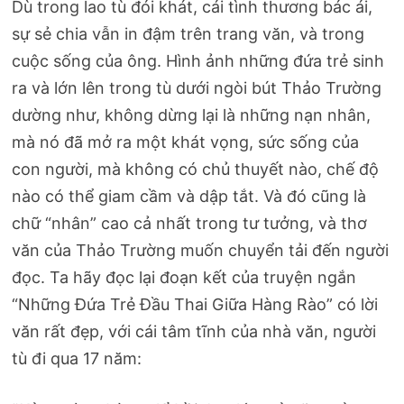
Dù trong lao tù đói khát, cái tình thương bác ái,
sự sẻ chia vẫn in đậm trên trang văn, và trong
cuộc sống của ông. Hình ảnh những đứa trẻ sinh
ra và lớn lên trong tù dưới ngòi bút Thảo Trường
dường như, không dừng lại là những nạn nhân,
mà nó đã mở ra một khát vọng, sức sống của
con người, mà không có chủ thuyết nào, chế độ
nào có thể giam cầm và dập tắt. Và đó cũng là
chữ “nhân” cao cả nhất trong tư tưởng, và thơ
văn của Thảo Trường muốn chuyển tải đến người
đọc. Ta hãy đọc lại đoạn kết của truyện ngắn
“Những Đứa Trẻ Đầu Thai Giữa Hàng Rào” có lời
văn rất đẹp, với cái tâm tĩnh của nhà văn, người
tù đi qua 17 năm: