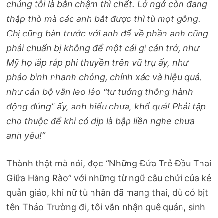
chúng tôi là bắn chậm thì chết. Lớ ngớ còn đang
thập thò mà các anh bắt được thì tù mọt gông.
Chị cũng bàn trước với anh để về phần anh cũng
phải chuẩn bị không để một cái gì cản trở, như
Mỹ họ lắp ráp phi thuyền trên vũ trụ ấy, như
pháo binh nhanh chóng, chính xác và hiệu quả,
như cán bộ vẫn leo lẻo “tư tưởng thông hành
động đúng” ấy, anh hiểu chưa, khổ quá! Phải tập
cho thuộc để khi có dịp là bập liền nghe chưa
anh yêu!”
Thành thật mà nói, đọc “Những Đứa Trẻ Đầu Thai
Giữa Hàng Rào” với những từ ngữ câu chửi của kẻ
quản giáo, khi nữ tù nhân đã mang thai, dù có bịt
tên Thảo Trường đi, tôi vẫn nhận quê quán, sinh