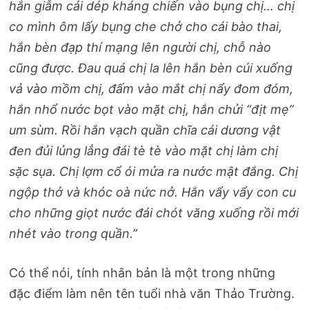
hắn giẫm cái dép kháng chiến vào bụng chị… chị
co mình ôm lấy bụng che chở cho cái bào thai,
hắn bèn đạp thí mạng lên người chị, chỗ nào
cũng được. Đau quá chị la lên hắn bèn cúi xuống
vả vào mồm chị, đấm vào mắt chị nẩy đom đóm,
hắn nhổ nước bọt vào mặt chị, hắn chửi “địt mẹ”
um sùm. Rồi hắn vạch quần chĩa cái dương vật
đen đủi lủng lẳng đái tè tè vào mặt chị làm chị
sặc sụa. Chị lợm cổ ói mửa ra nước mật đắng. Chị
ngộp thở và khóc oà nức nở. Hắn vẩy vẩy con cu
cho những giọt nước đái chót văng xuống rồi mới
nhét vào trong quần.”
Có thể nói, tính nhân bản là một trong những
đặc điểm làm nên tên tuổi nhà văn Thảo Trường.