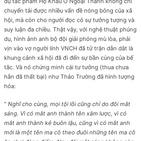
dụ tác phẩm Hộ Khẩu Ở Ngoại Thành không chỉ
chuyển tải được nhiều vấn đề nóng bỏng của xã
hội, mà còn cho người đọc có sự tưởng tượng và
suy luận đa chiều. Thật vậy, với nghệ thuật phúng
dụ, hình ảnh anh bộ đội giải phóng mù lòa, phải
vịn vào vợ người lính VNCH đã tử trận dẫn dắt là
khung cảnh xã hội đã đi đến sự bần cùng của bế
tắc. Và nó chứng minh cái tư tưởng (thua chưa
hẳn đã thất bại) như Thảo Trường đã hình tượng
hóa:
“
Nghĩ cho cùng, mọi tội lỗi cũng chỉ do đôi mắt
sáng. Vì có mắt anh thành tên xâm lược, vì có
mắt anh thành kẻ buôn lậu, cũng vì có mắt anh
mới là một tên ma cô theo đuôi những tên ma cô