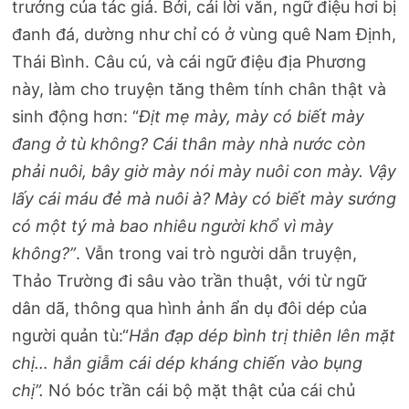
trưởng của tác giả. Bởi, cái lời văn, ngữ điệu hơi bị
đanh đá, dường như chỉ có ở vùng quê Nam Định,
Thái Bình. Câu cú, và cái ngữ điệu địa Phương
này, làm cho truyện tăng thêm tính chân thật và
sinh động hơn: “
Địt mẹ mày, mày có biết mày
đang ở tù không? Cái thân mày nhà nước còn
phải nuôi, bây giờ mày nói mày nuôi con mày. Vậy
lấy cái máu đẻ mà nuôi à? Mày có biết mày sướng
có một tý mà bao nhiêu người khổ vì mày
không?”
. Vẫn trong vai trò người dẫn truyện,
Thảo Trường đi sâu vào trần thuật, với từ ngữ
dân dã, thông qua hình ảnh ẩn dụ đôi dép của
người quản tù:“
Hắn đạp dép bình trị thiên lên mặt
chị… hắn giẫm cái dép kháng chiến vào bụng
chị”.
Nó bóc trần cái bộ mặt thật của cái chủ