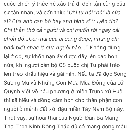
cuộc chiến ý thức hệ xảo trá đi đến tận cùng của
sự tàn nhẫn, và bẩn thỉu: “
Chị tự hỏi “nó” là của
ai? Của anh cán bộ hay anh binh sĩ truyền tin?
Chị thẫn thờ cả người và chị muốn rời ngay cái
chốn đó…Cái thai của ai cũng được, nhưng chị
phải biết chắc là của người nào…“.
Không dừng
lại ở đó, sự khốn nạn ấy được đẩy lên cao hơn
nữa, khi người cán bộ CS buộc chị Tư phải trèo
lên treo khẩu hiệu và gài mìn. Nếu ta đã đọc Sông
Sương Mù và Những Cơn Mưa Mùa Đông của Lữ
Quỳnh viết về hậu phương ở miền Trung xứ Huế,
thì sẽ hiểu và đồng cảm hơn cho thân phận con
người ở mảnh đất xôi đậu miền Tây Nam Bộ này.
Thật vậy, sự hoài thai của Người Đàn Bà Mang
Thai Trên Kinh Đồng Tháp dù có mang dòng máu